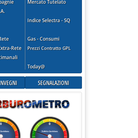
pagnie
Mercato Tutelato
.A.
Indice Selectra - SQ
Rete
Gas - Consumi
xtra-Rete
Prezzi Contratto GPL
timanali
Today@
CONVEGNI
SEGNALAZIONI