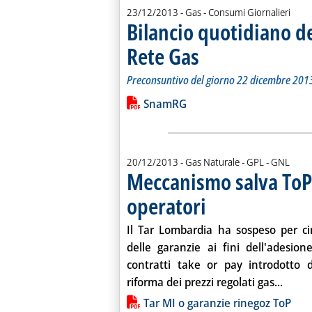
23/12/2013
- Gas - Consumi Giornalieri
Bilancio quotidiano d
Rete Gas
. Sottotitolo: Preconsuntivo del g
. Pubblicata lunedì 23 dicembre 2
Preconsuntivo del giorno 22 dicembre 201
Leggi tutta la notizia: 'Bilancio quo
Lista allegati PDF alla notiz
SnamRG
20/12/2013
- Gas Naturale - GPL - GNL
Meccanismo salva ToP
operatori
. Pubblicata venerdì 20 dicembr
Il Tar Lombardia ha sospeso per ci
delle garanzie ai fini dell'adesio
contratti take or pay introdotto d
Leggi 
riforma dei prezzi regolati gas...
Lista allegati PDF alla notiz
Tar MI o garanzie rinegoz ToP