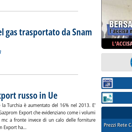
el gas trasportato da Snam
iorno 29 dicembre 2013
013 alle 14.55.
L’ACCIS
3
tidiano del gas trasportato da Snam Rete Gas'
ia
Sezione:
port russo in Ue
. Pubblicata lunedì 30 dicembre 2013 alle 14.47.
Sezione: quotaz
 e la Turchia è aumentato del 16% nel 2013. E'
i Gazprom Export che evidenziano come i volumi
 mc a fronte invece di un calo delle forniture
STAFFETTA PRE
Prezzi Rete 
Leggi tutta la notizia: 'Gas, nel 2013 +16% export 
m Export ha...