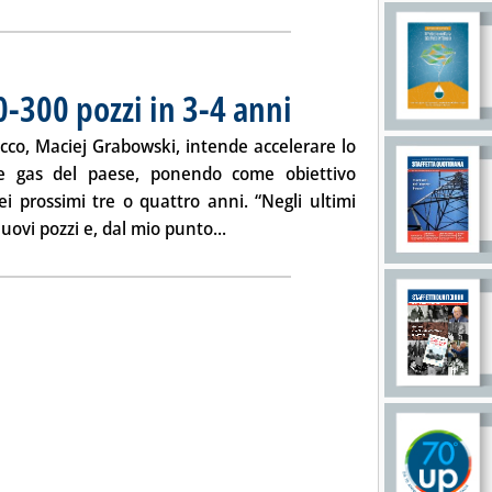
0-300 pozzi in 3-4 anni
. Pubblicata venerdì 20 dicembre 2013
cco, Maciej Grabowski, intende accelerare lo
ale gas del paese, ponendo come obiettivo
i prossimi tre o quattro anni. “Negli ultimi
Leggi tutta la notizia: 'Shale gas,
uovi pozzi e, dal mio punto...
1
. Sottotitolo: Staffetta dei gas di petrolio liquefatti
. Pubblicata venerdì 20 dicembre 2013 alle 15.40.