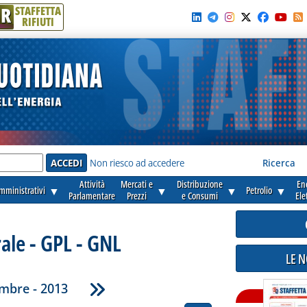
R
STAFFETTA
RIFIUTI
e'
Non riesco ad accedere
Ricerca
Attività
Mercati e
Distribuzione
En
amministrativi
▼
▼
▼
Petrolio
▼
Parlamentare
Prezzi
e Consumi
Ele
ale - GPL - GNL
LE 
mbre - 2013