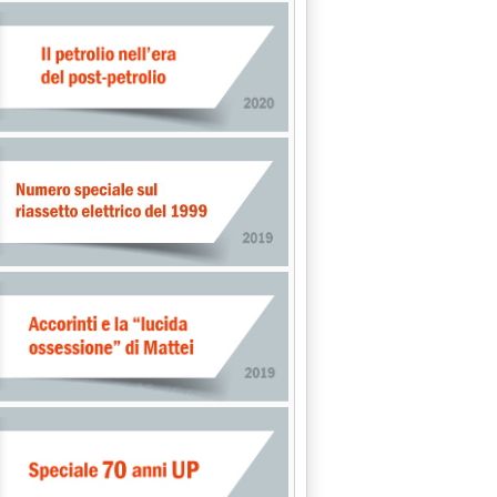
 alle 15.56.
 Polonia: 200-300 pozzi in 3-4 anni'