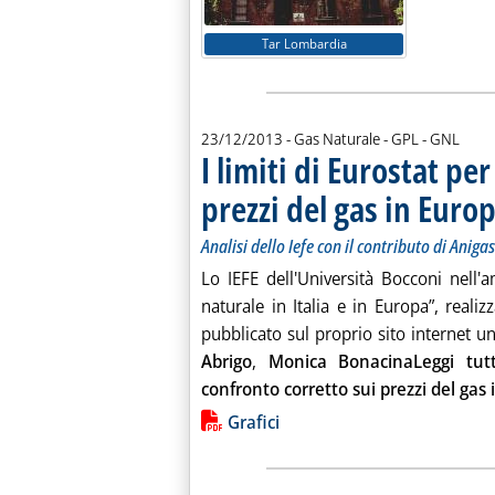
Tar Lombardia
23/12/2013
- Gas Naturale - GPL - GNL
I limiti di Eurostat pe
prezzi del gas in Euro
Analisi dello Iefe con il contributo di Anigas
Lo IEFE dell'Università Bocconi nell'a
naturale in Italia e in Europa”, realiz
pubblicato sul proprio sito internet un 
Abrigo
,
Monica BonacinaLeggi tutt
confronto corretto sui prezzi del gas 
Lista allegati PDF alla notiz
Grafici