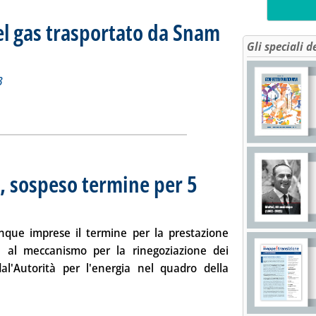
el gas trasportato da Snam
Gli speciali d
iorno 22 dicembre 2013
013 alle 15.9.
3
tidiano del gas trasportato da Snam Rete Gas'
ia
, sospeso termine per 5
e 2013 alle 17.9.
nque imprese il termine per la prestazione
ne al meccanismo per la rinegoziazione dei
al'Autorità per l'energia nel quadro della
tutta la notizia: 'Meccanismo salva ToP, sospeso termine per 5
ia