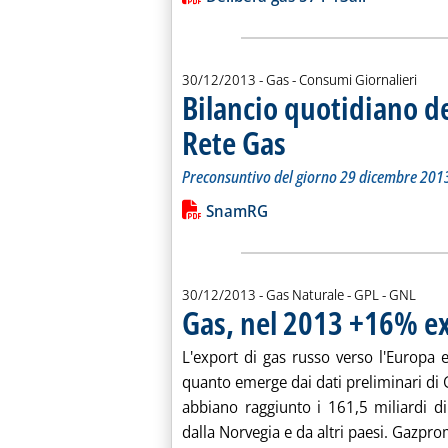
30/12/2013
- Gas - Consumi Giornalieri
Bilancio quotidiano d
Rete Gas
. Sottotitolo: Preconsuntivo del g
. Pubblicata lunedì 30 dicembre 2
Preconsuntivo del giorno 29 dicembre 201
Leggi tutta la notizia: 'Bilancio quo
Lista allegati PDF alla notiz
SnamRG
30/12/2013
- Gas Naturale - GPL - GNL
Gas, nel 2013 +16% ex
L'export di gas russo verso l'Europa
quanto emerge dai dati preliminari d
abbiano raggiunto i 161,5 miliardi di
dalla Norvegia e da altri paesi. Gazpro