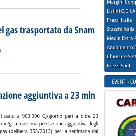
Margini Com
Listini C.C.I.A
Prezzi Italia
el gas trasportato da Snam
Stacchi Italia
iorno 26 dicembre 2013
2013 alle 12.52.
Medie Extra-
Andamento E
3
Chiusure Set
tidiano del gas trasportato da Snam Rete Gas'
ia
Prezzi Spot
EVENTI - 
azione aggiuntiva a 23 mln
 12.34.
 fissato a 903.900 GJ/giorno pari a oltre 23
i mc/g la massima prestazione aggiuntiva degli
 gas (delibera 353/2013) per la settimana dal