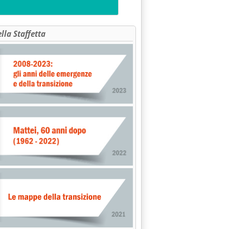
ella Staffetta
 operatori'