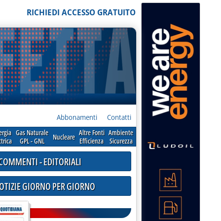
RICHIEDI ACCESSO GRATUITO
Abbonamenti
Contatti
ergia
Gas Naturale
Altre Fonti
Ambiente
Nucleare
ttrica
GPL - GNL
Efficienza
Sicurezza
COMMENTI - EDITORIALI
NOTIZIE GIORNO PER GIORNO