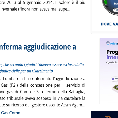
re 2013 al 5 gennaio 2014. Il valore è il più
Leggi tutta la notizia: '
ne invernale (finora non aveva mai supe...
ia
nferma aggiudicazione a
 Acsm Agam, che secondo i giudici "doveva essere esclusa dalla gara”. Nel frattempo la utility si 
4.
m, che secondo i giudici "doveva essere esclusa dalla
 giudice civile per un risarcimento
lla Lombardia ha confermato l'aggiudicazione a
 Gas (F2i) della concessione per il servizio di
ione gas di Como e San Fermo della Battaglia,
sso tribunale aveva sospeso in via cautelare la
Leggi tutta la no
ate su ricorso del gestore uscente Acsm Agam...
ia
I Gas Como