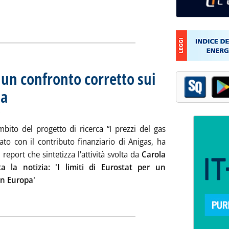
r un confronto corretto sui
pa
. Sottotitolo: Analisi dello Iefe con il contributo di Anigas
. Pubblicata lunedì 23 dicembre 2013 alle 15.16.
mbito del progetto di ricerca “I prezzi del gas
zato con il contributo finanziario di Anigas, ha
report che sintetizza l'attività svolta da
Carola
a la notizia: 'I limiti di Eurostat per un
in Europa'
ia