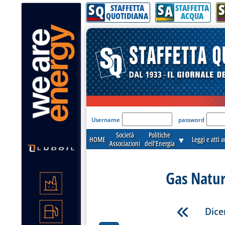
S
S
S
Q
A
STAFFETTA
STAFFETTA
QUOTIDIANA
ACQUA
'Modulo Login per acceder
Username
password
Società
Politiche
HOME
▼
Leggi e atti 
Associazioni
dell'Energia
Gas Natur
Dice