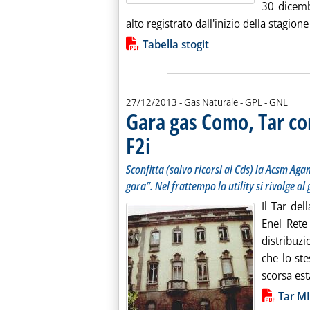
30 dicemb
alto registrato dall'inizio della stagio
Lista allegati PDF alla notiz
Tabella stogit
27/12/2013
- Gas Naturale - GPL - GNL
Gara gas Como, Tar co
F2i
. Sottotitolo: Sconfitta (salvo ricorsi al Cds) la
. Pubblicata venerdì 27 dicembre 2013 alle 10.5
Sconfitta (salvo ricorsi al Cds) la Acsm Aga
gara”. Nel frattempo la utility si rivolge al
Il Tar de
Enel Rete
distribuz
che lo ste
scorsa est
Lista allegati PDF alla notiz
Tar M