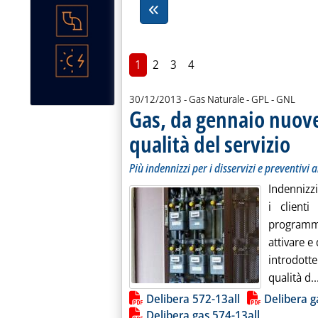
1
2
3
4
30/12/2013
- Gas Naturale - GPL - GNL
Gas, da gennaio nuove
qualità del servizio
. Sottoti
. Pubbli
Più indennizzi per i disservizi e preventivi 
Indennizzi 
i client
programmat
attivare e
introdott
qualità d..
Lista allegati PDF alla notiz
Delibera 572-13all
Delibera g
Delibera gas 574-13all