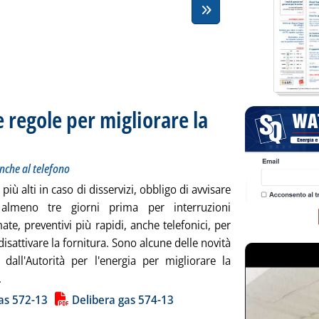
 regole per migliorare la
tolo: Più indennizzi per i disservizi e preventivi anche al telefono
cata lunedì 30 dicembre 2013 alle 15.36.
anche al telefono
più alti in caso di disservizi, obbligo di avvisare
i almeno tre giorni prima per interruzioni
e, preventivi più rapidi, anche telefonici, per
 disattivare la fornitura. Sono alcune delle novità
e dall'Autorità per l'energia per migliorare la
Leggi tutta la notizia: 'Gas, da gennaio nuove regole per miglio
.
ia
as 572-13
Delibera gas 574-13