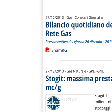
27/12/2013
- Gas - Consumi Giornalieri
Bilancio quotidiano d
Rete Gas
. Sottotitolo: Preconsuntivo del g
. Pubblicata venerdì 27 dicembre 
Preconsuntivo del giorno 26 dicembre 201
Leggi tutta la notizia: 'Bilancio quo
Lista allegati PDF alla notiz
SnamRG
27/12/2013
- Gas Naturale - GPL - GNL
Stogit: massima prest
mc/g
. Pubblicata venerdì 27 dicembre 2013 alle
Stogit ha
milioni d
stoccaggi