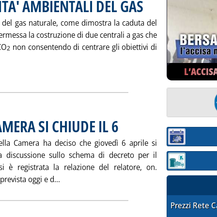
ITA' AMBIENTALI DEL GAS
. Pubblicata giovedì 30 marzo 2
i del gas naturale, come dimostra la caduta del
rmessa la costruzione di due centrali a gas che
CO
non consentendo di centrare gli obiettivi di
2
L’ACCIS
 tutta la notizia: 'ASSOCARBONI: DIVERSIFICARE MA CON IL 
MERA SI CHIUDE IL 6
. Pubblicata giovedì 30 marzo 2000 alle 17
Sezione:
ella Camera ha deciso che giovedì 6 aprile si
a discussione sullo schema di decreto per il
Sezione: quotaz
 è registrata la relazione del relatore, on.
Leggi tutta la notizia: 'DECRETO GAS: ALLA 
revista oggi e d...
STAFFETTA PRE
Prezzi Rete 