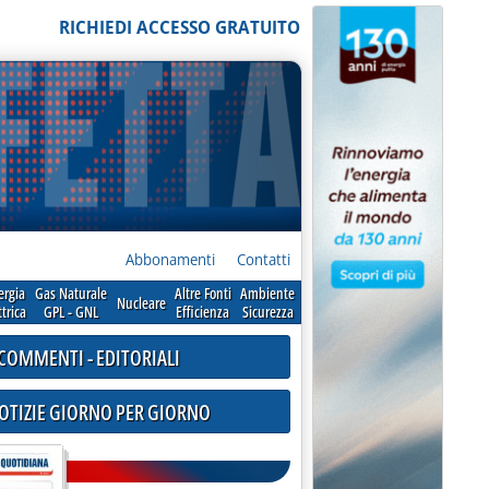
RICHIEDI ACCESSO GRATUITO
Abbonamenti
Contatti
ergia
Gas Naturale
Altre Fonti
Ambiente
Nucleare
ttrica
GPL - GNL
Efficienza
Sicurezza
COMMENTI - EDITORIALI
NOTIZIE GIORNO PER GIORNO