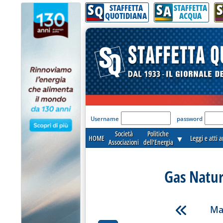
S
S
S
Q
A
STAFFETTA
STAFFETTA
QUOTIDIANA
ACQUA
'Modulo Login per acceder
Username
password
Società
Politiche
HOME
▼
Leggi e atti 
Associazioni
dell'Energia
Gas Natur
Ma