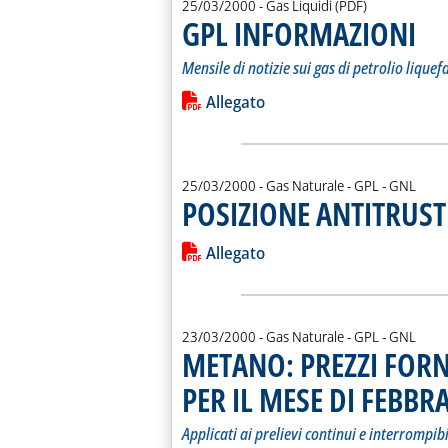
25/03/2000
- Gas Liquidi (PDF)
GPL INFORMAZIONI
. Sotto
. Pubb
Mensile di notizie sui gas di petrolio liquefa
Leggi tutta la notizia: 'GPL INFORMA
Lista allegati PDF alla notiz
Allegato
25/03/2000
- Gas Naturale - GPL - GNL
POSIZIONE ANTITRUST
Leggi tutta la notizia: 'POSIZIONE 
Lista allegati PDF alla notiz
Allegato
23/03/2000
- Gas Naturale - GPL - GNL
METANO: PREZZI FORN
PER IL MESE DI FEBBR
Applicati ai prelievi continui e interrompibi