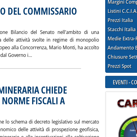
Margini Com
IO DEL COMMISSARIO
Listini C.C.I.A
e 16.51.
Prezzi Italia
Stacchi Italia
one Bilancio del Senato nell'ambito di una
Medie Extra-
a delle attività svolte in regime di monopolio
ropeo alla Concorrenza, Mario Monti, ha accolto
Andamento E
Leggi tutta la notizia: 'DECRETO GAS: GIUDIZ
dal Governo i...
Chiusure Set
Prezzi Spot
EVENTI - 
MINERARIA CHIEDE
 NORME FISCALI A
licata giovedì 30 marzo 2000 alle 16.46.
he lo schema di decreto legislativo sul mercato
nomico delle attività di prospezione geofisica,