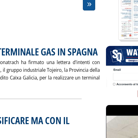
ERMINALE GAS IN SPAGNA
. Pubblicata venerdì 31 mar
natrach ha firmato una lettera d'intenti con
 il gruppo industriale Tojeiro, la Provincia della
edito Caïxa Galicia, per la realizzare un terminal
ggi tutta la notizia: 'SONATRACH: NUOVO TERMINALE GAS IN
IFICARE MA CON IL