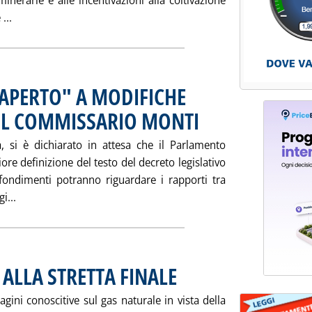
minerarie e alle incentivazioni alla coltivazione
Leggi tutta la notizia: 'AUDIZIONI GAS: ASSOMINERARIA
...
"APERTO" A MODIFICHE
 IL COMMISSARIO MONTI
. Pubblicata mercoledì 29 marzo 2
ta, si è dichiarato in attesa che il Parlamento
ore definizione del testo del decreto legislativo
fondimenti potranno riguardare i rapporti tra
Leggi tutta la notizia: 'DECRETO GAS: LETTA "APERTO" 
i...
 ALLA STRETTA FINALE
. Pubblicata martedì 28 marzo 2000 alle 
agini conoscitive sul gas naturale in vista della