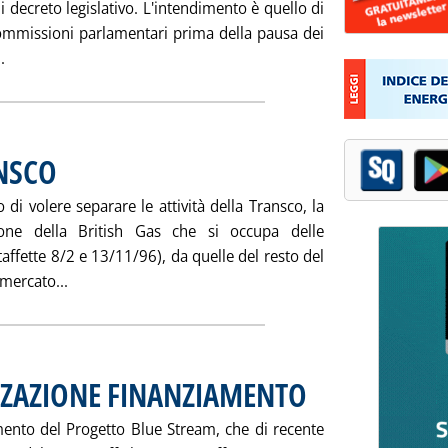
 decreto legislativo. L'intendimento è quello di
commissioni parlamentari prima della pausa dei
Leggi tutta la notizia: 'LE AUDIZIONI SUL GAS ALLA STRETTA F
.
NSCO
. Pubblicata martedì 28 marzo 2000 alle 15.3.
i volere separare le attività della Transco, la
ione della British Gas che si occupa delle
Staffette 8/2 e 13/11/96), da quelle del resto del
Leggi tutta la notizia: 'BG SCORPORA LA TRANSCO'
 mercato...
ZZAZIONE FINANZIAMENTO
. Pubblicata martedì 28 marzo
iamento del Progetto Blue Stream, che di recente