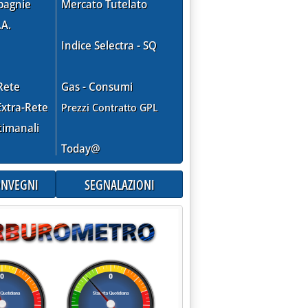
pagnie
Mercato Tutelato
.A.
Indice Selectra - SQ
Rete
Gas - Consumi
xtra-Rete
Prezzi Contratto GPL
IO DEL COMMISSARIO MONTI'
timanali
Today@
CONVEGNI
SEGNALAZIONI