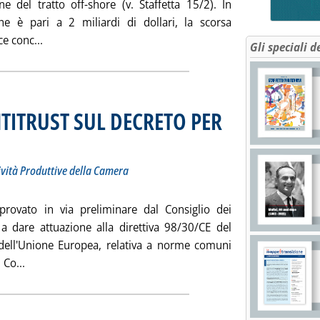
one del tratto off-shore (v. Staffetta 15/2). In
he è pari a 2 miliardi di dollari, la scorsa
Leggi tutta la notizia: 'BLUE STREAM: FINALIZZAZI
e conc...
Gli speciali d
NTITRUST SUL DECRETO PER
ttotitolo: Illustrata il 16 marzo alla commissione Attività Produttive della Camera
bblicata sabato 25 marzo 2000 alle 15.41.
tività Produttive della Camera
provato in via preliminare dal Consiglio dei
 a dare attuazione alla direttiva 98/30/CE del
dell'Unione Europea, relativa a norme comuni
Leggi tutta la notizia: 'LA POSIZIONE DELL'ANTITRUST 
 Co...