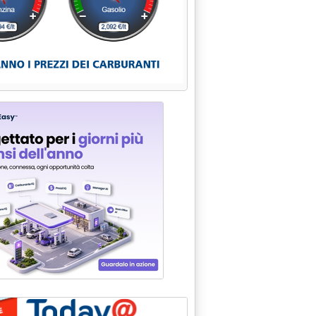
 CHIEDE MAGGIORE CHIAREZZA NORME FISCALI A SOSTEGNO SET
000 alle 16.34.
A MODIFICHE . IERI COLLOQUIO CON IL COMMISSARIO MONTI'
15.33.