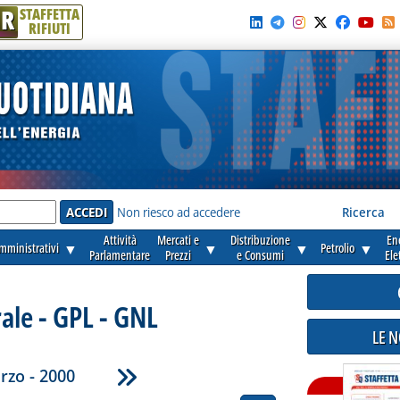
R
STAFFETTA
RIFIUTI
e'
Non riesco ad accedere
Ricerca
Attività
Mercati e
Distribuzione
En
amministrativi
▼
▼
▼
Petrolio
▼
Parlamentare
Prezzi
e Consumi
Ele
ale - GPL - GNL
LE 
rzo - 2000