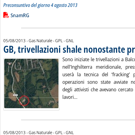
Preconsuntivo del giorno 4 agosto 2013
Leggi tutta la notizia: 'Bilancio quotidiano del gas trasport
Lista allegati PDF alla notizia
SnamRG
05/08/2013
- Gas Naturale - GPL - GNL
GB, trivellazioni shale nonostante p
Sono iniziate le trivellazioni a Ba
nell’Inghilterra meridionale, p
userà la tecnica del ‘fracking’
operazioni sono state avviate n
degli attivisti che avevano cercato 
Leggi tutta la notizia: 'GB
lavori...
05/08/2013
- Gas Naturale - GPL - GNL