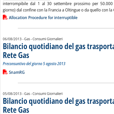
interrompibile dal 1 al 30 settembre prossimo per 50.00
giorno) dal confine con la Francia a Oltingue o da quello con la
Lista allegati PDF alla notizia
Allocation Procedure for interruptible
06/08/2013
- Gas - Consumi Giornalieri
Bilancio quotidiano del gas traspor
Rete Gas
. Sottotitolo: Preconsuntivo del giorno 5 agosto 2013
. Pubblicata martedì 06 agosto 2013 alle 14.43.
Preconsuntivo del giorno 5 agosto 2013
Leggi tutta la notizia: 'Bilancio quotidiano del gas trasport
Lista allegati PDF alla notizia
SnamRG
05/08/2013
- Gas - Consumi Giornalieri
Bilancio quotidiano del gas traspor
Rete Gas
. Sottotitolo: Preconsuntivo del giorno 4 agosto 2013
. Pubblicata lunedì 05 agosto 2013 alle 16.34.