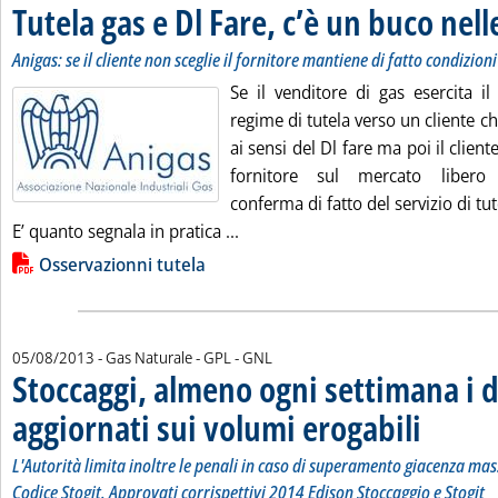
Tutela gas e Dl Fare, c’è un buco nell
Anigas: se il cliente non sceglie il fornitore mantiene di fatto condizioni
Se il venditore di gas esercita il
regime di tutela verso un cliente ch
ai sensi del Dl fare ma poi il clien
fornitore sul mercato libero 
conferma di fatto del servizio di tut
Leggi tutta la notizia: 'Tutela ga
E’ quanto segnala in pratica ...
Lista allegati PDF alla notizia
Osservazionni tutela
05/08/2013
- Gas Naturale - GPL - GNL
Stoccaggi, almeno ogni settimana i d
aggiornati sui volumi erogabili
. Sottotitolo: 
. Pubblicata l
L'Autorità limita inoltre le penali in caso di superamento giacenza mas
Codice Stogit. Approvati corrispettivi 2014 Edison Stoccaggio e Stogit