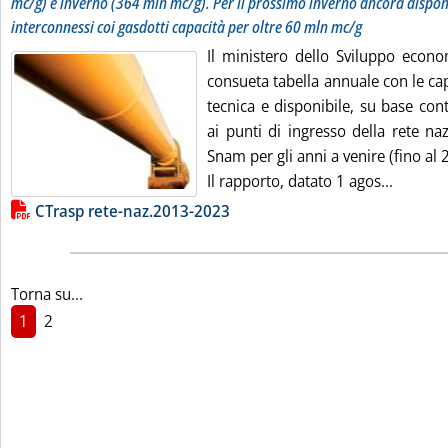
mc/g) e inverno (364 mln mc/g). Per il prossimo inverno ancora disponi
interconnessi coi gasdotti capacità per oltre 60 mln mc/g
Il ministero dello Sviluppo econo
consueta tabella annuale con le cap
tecnica e disponibile, su base con
ai punti di ingresso della rete na
Snam per gli anni a venire (fino al 
Leggi tu
Il rapporto, datato 1 agos...
Lista allegati PDF alla notizia
CTrasp rete-naz.2013-2023
Torna su...
1
2