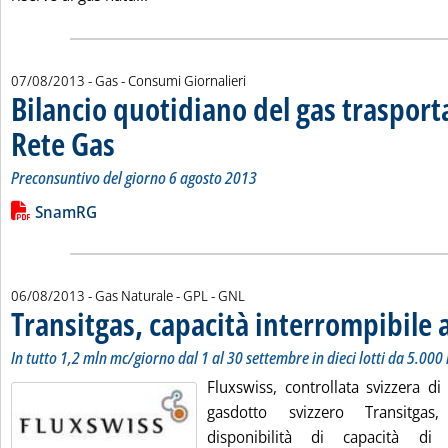
07/08/2013
- Gas - Consumi Giornalieri
Bilancio quotidiano del gas traspor
Rete Gas
. Sottotitolo: Preconsuntivo del giorno 6 agosto 2013
. Pubblicata mercoledì 07 agosto 2013 alle 13.50.
Preconsuntivo del giorno 6 agosto 2013
Leggi tutta la notizia: 'Bilancio quotidiano del gas trasport
Lista allegati PDF alla notizia
SnamRG
06/08/2013
- Gas Naturale - GPL - GNL
Transitgas, capacità interrompibile
In tutto 1,2 mln mc/giorno dal 1 al 30 settembre in dieci lotti da 5.00
Fluxswiss, controllata svizzera di
gasdotto svizzero Transitga
disponibilità di capacità di