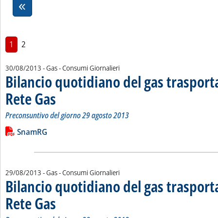
1
2
30/08/2013
- Gas - Consumi Giornalieri
Bilancio quotidiano del gas traspor
Rete Gas
. Sottotitolo: Preconsuntivo del giorno 29 agosto 2013
. Pubblicata venerdì 30 agosto 2013 alle 15.1.
Preconsuntivo del giorno 29 agosto 2013
Leggi tutta la notizia: 'Bilancio quotidiano del gas trasport
Lista allegati PDF alla notizia
SnamRG
29/08/2013
- Gas - Consumi Giornalieri
Bilancio quotidiano del gas traspor
Rete Gas
. Sottotitolo: Preconsuntivo del giorno 28 agosto 2013
. Pubblicata giovedì 29 agosto 2013 alle 15.39.