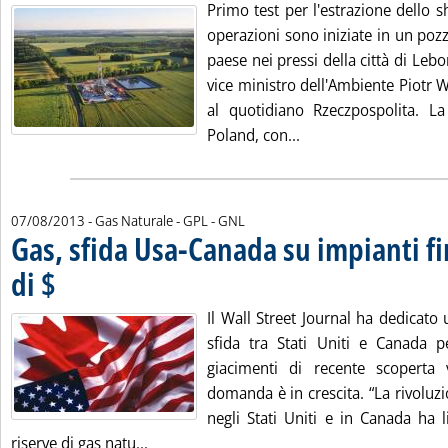
Primo test per l'estrazione dello s
operazioni sono iniziate in un poz
paese nei pressi della città di Lebo
vice ministro dell'Ambiente Piotr W
al quotidiano Rzeczpospolita. L
Leggi tutta la notizia
Poland, con...
07/08/2013
- Gas Naturale - GPL - GNL
Gas, sfida Usa-Canada su impianti f
di $
. Pubblicata mercoledì 07 agosto 2013 alle 13.53.
Il Wall Street Journal ha dedicato 
sfida tra Stati Uniti e Canada pe
giacimenti di recente scoperta 
domanda è in crescita. “La rivoluz
negli Stati Uniti e in Canada ha 
Leggi tutta la notizia: 'Gas, sfida Usa-Can
riserve di gas natu...