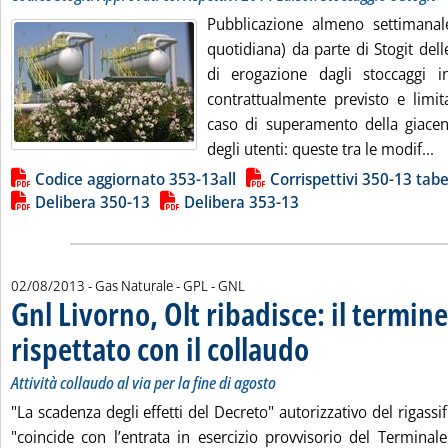
Pubblicazione almeno settimana
quotidiana) da parte di Stogit del
di erogazione dagli stoccaggi 
contrattualmente previsto e limit
caso di superamento della giace
Le
degli utenti: queste tra le modif...
Lista allegati PDF alla notizia
Codice aggiornato 353-13all
Corrispettivi 350-13 tabe
Delibera 350-13
Delibera 353-13
02/08/2013
- Gas Naturale - GPL - GNL
Gnl Livorno, Olt ribadisce: il termin
rispettato con il collaudo
. Sottotitolo: Attività collaudo
. Pubblicata venerdì 02 agost
Attività collaudo al via per la fine di agosto
"La scadenza degli effetti del Decreto" autorizzativo del rigassi
"coincide con l’entrata in esercizio provvisorio del Terminal