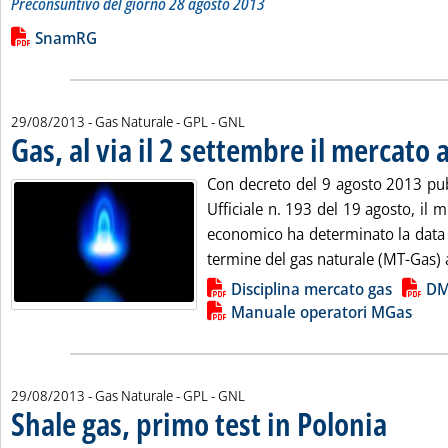
Preconsuntivo del giorno 28 agosto 2013
Leggi tutta la notizia: 'Bilancio quotidiano del gas trasport
Lista allegati PDF alla notizia
SnamRG
29/08/2013
- Gas Naturale - GPL - GNL
Gas, al via il 2 settembre il mercato
Con decreto del 9 agosto 2013 pub
Ufficiale n. 193 del 19 agosto, il m
economico ha determinato la data 
termine del gas naturale (MT-Gas) 
Lista allegati PDF alla notizia
Disciplina mercato gas
DM
Manuale operatori MGas
29/08/2013
- Gas Naturale - GPL - GNL
Shale gas, primo test in Polonia
. Pubblicata 