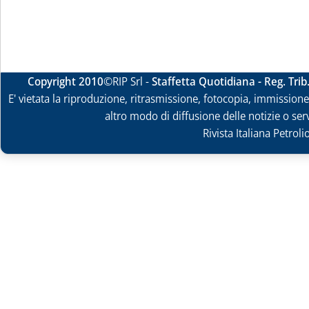
Copyright 2010
©RIP Srl -
Staffetta Quotidiana - Reg. Tri
E' vietata la riproduzione, ritrasmissione, fotocopia, immissione 
altro modo di diffusione delle notizie o ser
Rivista Italiana Petrol