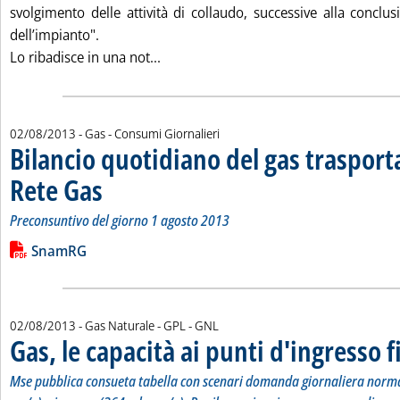
svolgimento delle attività di collaudo, successive alla conclu
dell’impianto".
Leggi tutta la notizia: 'Gnl Livorno, Ol
Lo ribadisce in una not...
02/08/2013
- Gas - Consumi Giornalieri
Bilancio quotidiano del gas traspor
Rete Gas
. Sottotitolo: Preconsuntivo del giorno 1 agosto 2013
. Pubblicata venerdì 02 agosto 2013 alle 16.17.
Preconsuntivo del giorno 1 agosto 2013
Leggi tutta la notizia: 'Bilancio quotidiano del gas trasport
Lista allegati PDF alla notizia
SnamRG
02/08/2013
- Gas Naturale - GPL - GNL
Gas, le capacità ai punti d'ingresso f
Mse pubblica consueta tabella con scenari domanda giornaliera norma