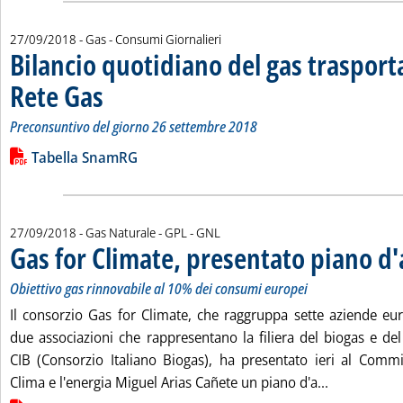
27/09/2018
- Gas - Consumi Giornalieri
Bilancio quotidiano del gas traspor
Rete Gas
. Sottotitolo: Preconsuntivo del giorno 26 settembre 2018
. Pubblicata giovedì 27 settembre 2018 alle 13.18.
Preconsuntivo del giorno 26 settembre 2018
Leggi tutta la notizia: 'Bilancio quotidiano del gas trasport
Lista allegati PDF alla notizia
Tabella SnamRG
27/09/2018
- Gas Naturale - GPL - GNL
Gas for Climate, presentato piano d
Obiettivo gas rinnovabile al 10% dei consumi europei
Il consorzio Gas for Climate, che raggruppa sette aziende eu
due associazioni che rappresentano la filiera del biogas e del
CIB (Consorzio Italiano Biogas), ha presentato ieri al Comm
Leggi tutta 
Clima e l'energia Miguel Arias Cañete un piano d'a...