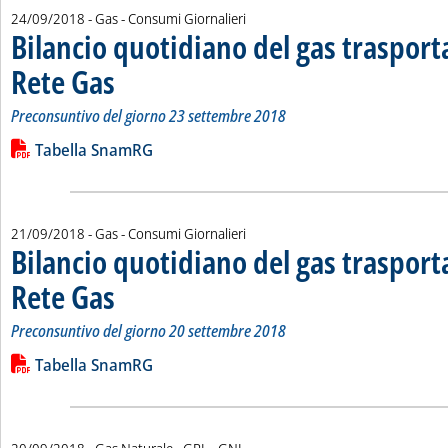
24/09/2018
- Gas - Consumi Giornalieri
Bilancio quotidiano del gas traspor
Rete Gas
. Sottotitolo: Preconsuntivo del giorno 23 settembre 2018
. Pubblicata lunedì 24 settembre 2018 alle 11.49.
Preconsuntivo del giorno 23 settembre 2018
Leggi tutta la notizia: 'Bilancio quotidiano del gas trasport
Lista allegati PDF alla notizia
Tabella SnamRG
21/09/2018
- Gas - Consumi Giornalieri
Bilancio quotidiano del gas traspor
Rete Gas
. Sottotitolo: Preconsuntivo del giorno 20 settembre 2018
. Pubblicata venerdì 21 settembre 2018 alle 13.50.
Preconsuntivo del giorno 20 settembre 2018
Leggi tutta la notizia: 'Bilancio quotidiano del gas trasport
Lista allegati PDF alla notizia
Tabella SnamRG