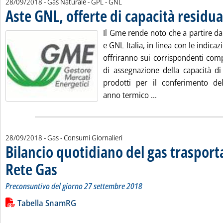
28/09/2018
- Gas Naturale - GPL - GNL
Aste GNL, offerte di capacità residua
Il Gme rende noto che a partire d
e GNL Italia, in linea con le indicaz
offriranno sui corrispondenti comp
di assegnazione della capacità di 
prodotti per il conferimento del
Leggi tutta la noti
anno termico ...
28/09/2018
- Gas - Consumi Giornalieri
Bilancio quotidiano del gas traspor
Rete Gas
. Sottotitolo: Preconsuntivo del giorno 27 settembre 2018
. Pubblicata venerdì 28 settembre 2018 alle 15.3.
Preconsuntivo del giorno 27 settembre 2018
Leggi tutta la notizia: 'Bilancio quotidiano del gas trasport
Lista allegati PDF alla notizia
Tabella SnamRG