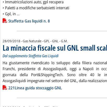
• Immatricolazioni auto, gpl recupera
• Paletti a modifiche serbatoietti interrati
Leggi tutta la notizia: 'STAFFETTA GAS LIQUIDI n. 8'
• Gpl, in ...
Lista allegati PDF alla notizia
Staffetta Gas liquidi n. 8
di:
28/09/2018
- Gas Naturale - GPL - GNL -
G.M.
La minaccia fiscale sul GNL small sca
Dal supplemento Staffetta Gas Liquidi
Ha giustamente rivendicato lo sviluppo della filiera nazion
Franchi, presidente di Assogasliquidi, oggi a Napoli in oc
giornata della Port&ShippingTech. Sono oltre 40 le i
Assogasliquidi impegnate nel settore del GNL, dalla realizzazione
Lista allegati PDF alla notizia
221Linea guida stoccaggio GNL