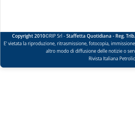
Copyright 2010
©RIP Srl -
Staffetta Quotidiana - Reg. Tri
E' vietata la riproduzione, ritrasmissione, fotocopia, immissione 
altro modo di diffusione delle notizie o ser
Rivista Italiana Petrol