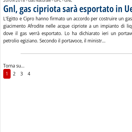
20/09/2018
- Gas Naturale - GPL - GNL
Gnl, gas cipriota sarà esportato in Ue
L'Egitto e Cipro hanno firmato un accordo per costruire un ga
giacimento Afrodite nelle acque cipriote a un impianto di li
dove il gas verrà esportato. Lo ha dichiarato ieri un porta
Leggi tutta l
petrolio egiziano. Secondo il portavoce, il ministr...
Torna su...
1
2
3
4