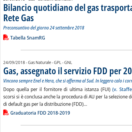
Bilancio quotidiano del gas traspor
Rete Gas
. Sottotitolo: Preconsuntivo del giorno 24 settembre 2018
. Pubblicata martedì 25 settembre 2018 alle 12.42.
Preconsuntivo del giorno 24 settembre 2018
Leggi tutta la notizia: 'Bilancio quotidiano del gas trasport
Lista allegati PDF alla notizia
Tabella SnamRG
24/09/2018
- Gas Naturale - GPL - GNL
Gas, assegnato il servizio FDD per 2
Vincono sempre Enel e Hera, che si afferma al Sud. In leggero calo i corr
Dopo quella per il fornitore di ultima istanza (FUI)
(v. Staff
scorsi si è conclusa anche la procedura di AU per la selezione de
Leggi tutta la notizia
di default gas per la distribuzione (FDD)...
Lista allegati PDF alla notizia
Graduatoria FDD 2018-2019