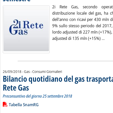
2i Rete Gas, secondo operato
distribuzione locale del gas, ha c
dell'anno con ricavi per 430 mln d
9% sullo stesso periodo del 2017,
lordo adjusted di 227 mln (+17%), 
Legg
adjusted di 135 mln (+15%) ...
26/09/2018
- Gas - Consumi Giornalieri
Bilancio quotidiano del gas traspor
Rete Gas
. Sottotitolo: Preconsuntivo del giorno 25 settembre 2018
. Pubblicata mercoledì 26 settembre 2018 alle 12.14.
Preconsuntivo del giorno 25 settembre 2018
Leggi tutta la notizia: 'Bilancio quotidiano del gas trasport
Lista allegati PDF alla notizia
Tabella SnamRG