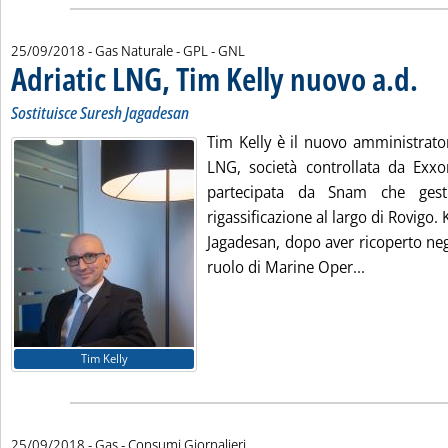
25/09/2018
- Gas Naturale - GPL - GNL
Adriatic LNG, Tim Kelly nuovo a.d.
. Sott
. Pubb
Sostituisce Suresh Jagadesan
Tim Kelly è il nuovo amministrator
LNG, società controllata da Exx
partecipata da Snam che gesti
rigassificazione al largo di Rovigo. 
Jagadesan, dopo aver ricoperto negl
Leggi tutta 
ruolo di Marine Oper...
Tim Kelly
25/09/2018
- Gas - Consumi Giornalieri