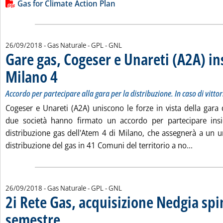
Lista allegati PDF alla notizia
Gas for Climate Action Plan
26/09/2018
- Gas Naturale - GPL - GNL
Gare gas, Cogeser e Unareti (A2A) i
Milano 4
. Sottotitolo: Accordo per partecipare alla gara per la distribuzione. I
. Pubblicata mercoledì 26 settembre 2018 alle 13.59.
Accordo per partecipare alla gara per la distribuzione. In caso di vitt
Cogeser e Unareti (A2A) uniscono le forze in vista della gara
due società hanno firmato un accordo per partecipare insi
distribuzione gas dell'Atem 4 di Milano, che assegnerà a un u
Leggi tu
distribuzione del gas in 41 Comuni del territorio a no...
26/09/2018
- Gas Naturale - GPL - GNL
2i Rete Gas, acquisizione Nedgia spin
semestre
. Pubblicata mercoledì 26 settembre 2018 alle 13.21.