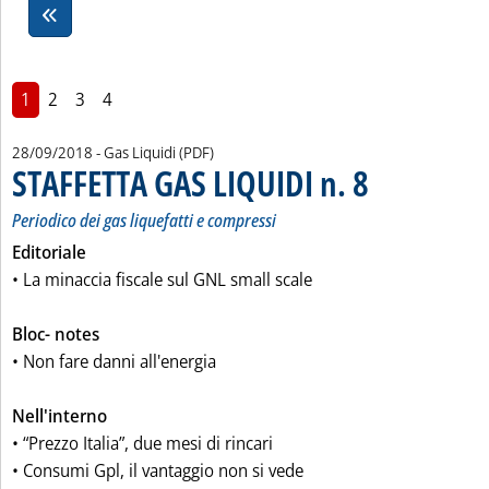
1
2
3
4
28/09/2018
- Gas Liquidi (PDF)
STAFFETTA GAS LIQUIDI n. 8
. Sottotitolo: Periodico
. Pubblicata venerdì 28
Periodico dei gas liquefatti e compressi
Editoriale
• La minaccia fiscale sul GNL small scale
Bloc- notes
• Non fare danni all'energia
Nell'interno
• “Prezzo Italia”, due mesi di rincari
• Consumi Gpl, il vantaggio non si vede