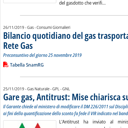
Leggi tutta
del gasdotto che verifi...
26/11/2019
- Gas - Consumi Giornalieri
Bilancio quotidiano del gas traspor
Rete Gas
. Sottotitolo: Preconsuntivo del giorno 25 novembre 2019
. Pubblicata martedì 26 novembre 2019 alle 12.27.
Preconsuntivo del giorno 25 novembre 2019
Leggi tutta la notizia: 'Bilancio quotidiano del gas trasport
Lista allegati PDF alla notizia
Tabella SnamRG
25/11/2019
- Gas Naturale - GPL - GNL
Gare gas, Antitrust: Mise chiarisca s
Il Garante chiede al ministero di modificare il DM 226/2011 sul Discipl
ai fini della quantificazione dello sconto fa fede il VIR indicato nel ban
L'Antitrust ha inviato al mini