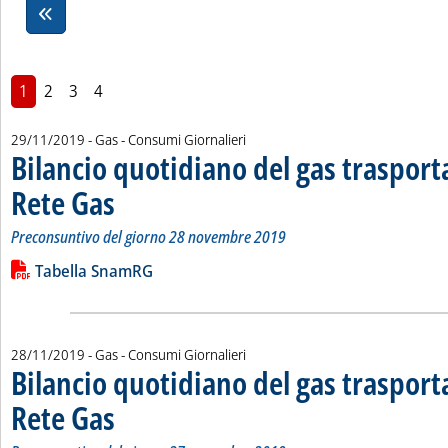
1
2
3
4
29/11/2019
- Gas - Consumi Giornalieri
Bilancio quotidiano del gas traspor
Rete Gas
. Sottotitolo: Preconsuntivo del giorno 28 novembre 2019
. Pubblicata venerdì 29 novembre 2019 alle 12.10.
Preconsuntivo del giorno 28 novembre 2019
Leggi tutta la notizia: 'Bilancio quotidiano del gas trasport
Lista allegati PDF alla notizia
Tabella SnamRG
28/11/2019
- Gas - Consumi Giornalieri
Bilancio quotidiano del gas traspor
Rete Gas
. Sottotitolo: Preconsuntivo del giorno 27 novembre 2019
. Pubblicata giovedì 28 novembre 2019 alle 12.23.