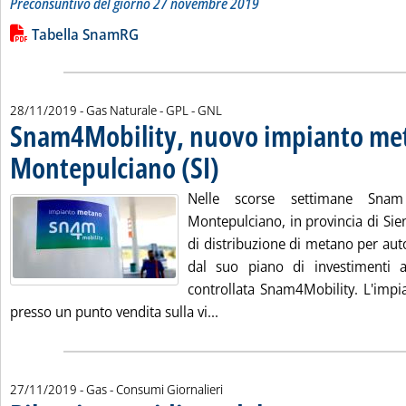
Preconsuntivo del giorno 27 novembre 2019
Leggi tutta la notizia: 'Bilancio quotidiano del gas trasport
Lista allegati PDF alla notizia
Tabella SnamRG
28/11/2019
- Gas Naturale - GPL - GNL
Snam4Mobility, nuovo impianto met
Montepulciano (SI)
. Pubblicata giovedì 28 novembre 2019 alle
Nelle scorse settimane Sna
Montepulciano, in provincia di Si
di distribuzione di metano per auto
dal suo piano di investimenti a
controllata Snam4Mobility. L'impia
Leggi tutta la notizia: 'Sna
presso un punto vendita sulla vi...
27/11/2019
- Gas - Consumi Giornalieri