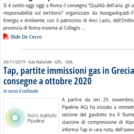
Si è svolto oggi oggi a Roma il convegno “Qualità dell'aria: gli a
responsabilità sul territorio” organizzato da Assogasliquidi–
Energia e Ambiente, con il patrocinio di Anci Lazio, dell'Ordin
Leggi tutta la notizia: 
provincia di Roma insieme al Collegio ...
Lista allegati PDF alla notizia
Slide De Cecco
26/11/2019
- Gas Naturale - GPL - GNL
Tap, partite immissioni gas in Grecia
consegne a ottobre 2020
. Sottotitolo: In corso il colla
. Pubblicata martedì 26 nove
In corso il collaudo
A partire da ieri 25 novembre,
Pipeline AG) ha iniziato a immett
sezione del gasdotto tra il fiume
stazione di compressione di Kipoi
informa Tap in una nota, dell'avvio