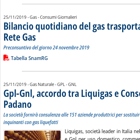
25/11/2019
- Gas - Consumi Giornalieri
Bilancio quotidiano del gas traspor
Rete Gas
. Sottotitolo: Preconsuntivo del giorno 24 novembre 2019
. Pubblicata lunedì 25 novembre 2019 alle 13.28.
Preconsuntivo del giorno 24 novembre 2019
Leggi tutta la notizia: 'Bilancio quotidiano del gas trasport
Lista allegati PDF alla notizia
Tabella SnamRG
25/11/2019
- Gas Naturale - GPL - GNL
Gpl-Gnl, accordo tra Liquigas e Con
Padano
. Sottotitolo: La società fornirà consulenza alle 151 aziende produttrici pe
. Pubblicata lunedì 25 novembre 2019 alle 10.42.
La società fornirà consulenza alle 151 aziende produttrici per sostituir
inquinanti con gas liquefatti
Liquigas, società leader in Italia ne
e Gnl per uso domestico, commerci