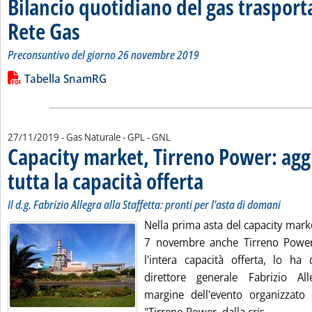
Bilancio quotidiano del gas traspor
Rete Gas
. Sottotitolo: Preconsuntivo del giorno 26 novembre 2019
. Pubblicata mercoledì 27 novembre 2019 alle 13.47.
Preconsuntivo del giorno 26 novembre 2019
Leggi tutta la notizia: 'Bilancio quotidiano del gas trasport
Lista allegati PDF alla notizia
Tabella SnamRG
27/11/2019
- Gas Naturale - GPL - GNL
Capacity market, Tirreno Power: agg
tutta la capacità offerta
. Sottotitolo: Il d.g. Fabrizio Alle
. Pubblicata mercoledì 27 novem
Il d.g. Fabrizio Allegra alla Staffetta: pronti per l'asta di domani
Nella prima asta del capacity market
7 novembre anche Tirreno Power 
l'intera capacità offerta, lo ha d
direttore generale Fabrizio A
margine dell'evento organizzato c
Leggi tu