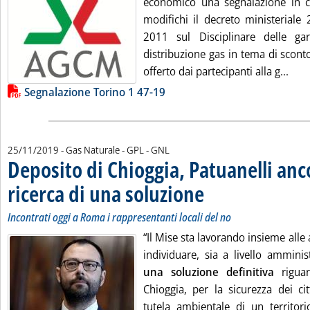
economico una segnalazione in c
modifichi il decreto ministerial
2011 sul Disciplinare delle gar
distribuzione gas in tema di sconto
Legg
offerto dai partecipanti alla g...
Lista allegati PDF alla notizia
Segnalazione Torino 1 47-19
25/11/2019
- Gas Naturale - GPL - GNL
Deposito di Chioggia, Patuanelli anco
ricerca di una soluzione
. Sottotitolo: Incontrati oggi a R
. Pubblicata lunedì 25 novembre
Incontrati oggi a Roma i rappresentanti locali del no
“Il Mise sta lavorando insieme alle a
individuare, sia a livello amminist
una soluzione definitiva
riguar
Chioggia, per la sicurezza dei ci
tutela ambientale di un territori