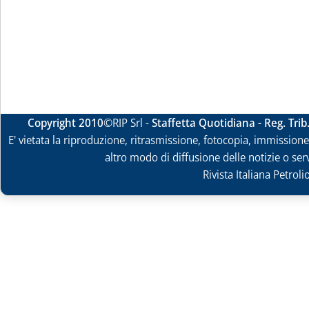
Copyright 2010
©RIP Srl -
Staffetta Quotidiana - Reg. Tri
E' vietata la riproduzione, ritrasmissione, fotocopia, immissione 
altro modo di diffusione delle notizie o ser
Rivista Italiana Petrol