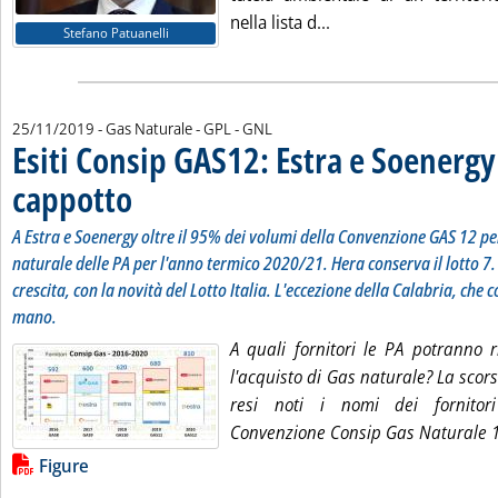
Leggi tutta la notizia
nella lista d...
Stefano Patuanelli
25/11/2019
- Gas Naturale - GPL - GNL
Esiti Consip GAS12: Estra e Soenergy 
cappotto
. Sottotitolo: A Estra e Soenergy oltre il 95% dei volumi della Conven
. Pubblicata lunedì 25 novembre 2019 alle 13.42.
A Estra e Soenergy oltre il 95% dei volumi della Convenzione GAS 12 per
naturale delle PA per l'anno termico 2020/21. Hera conserva il lotto 7.
crescita, con la novità del Lotto Italia. L'eccezione della Calabria, che 
mano.
A quali fornitori le PA potranno r
l'acquisto di Gas naturale? La scor
resi noti i nomi dei fornitori
Convenzione Consip Gas Naturale 
Lista allegati PDF alla notizia
Figure