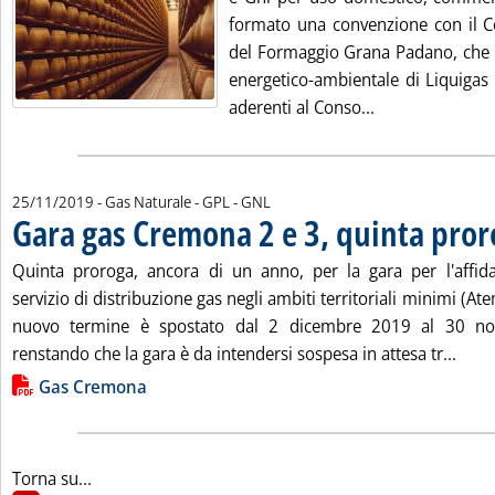
formato una convenzione con il Co
del Formaggio Grana Padano, che 
energetico-ambientale di Liquigas 
Leggi tutta la 
aderenti al Conso...
25/11/2019
- Gas Naturale - GPL - GNL
Gara gas Cremona 2 e 3, quinta pro
Quinta proroga, ancora di un anno, per la gara per l'affi
servizio di distribuzione gas negli ambiti territoriali minimi (At
nuovo termine è spostato dal 2 dicembre 2019 al 30 n
Leggi
renstando che la gara è da intendersi sospesa in attesa tr...
Lista allegati PDF alla notizia
Gas Cremona
Torna su...