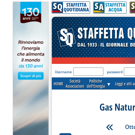
S
S
S
Q
A
STAFFETTA
STAFFETTA
QUOTIDIANA
ACQUA
'Modulo Login per acceder
Username
password
Società
Politiche
HOME
▼
Leggi e atti 
Associazioni
dell'Energia
Gas Natur
Ott