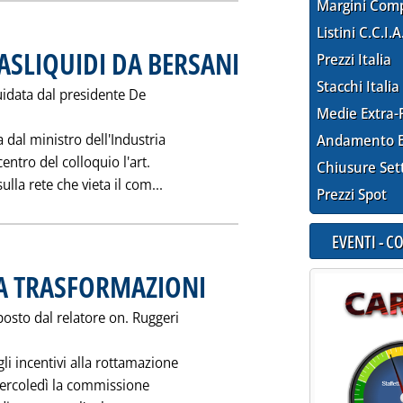
Margini Com
Listini C.C.I.A
ASLIQUIDI DA BERSANI
. Pubblicata sabato 25 ottobre 1997 al
Prezzi Italia
Stacchi Italia
uidata dal presidente De
Medie Extra-
a dal ministro dell'Industria
Andamento E
entro del colloquio l'art.
Chiusure Set
Leggi tutta la notizia: 'SERBATOI G
lla rete che vieta il com...
Prezzi Spot
EVENTI - 
 A TRASFORMAZIONI
. Pubblicata sabato 25 ottobre 1997 alle 0.0.
osto dal relatore on. Ruggeri
li incentivi alla rottamazione
 mercoledì la commissione