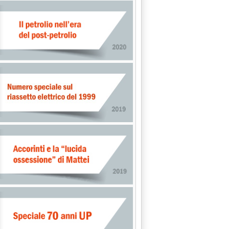
NA ACCORDI CON IRAN PER GASDOTTO DA 2,5 MLD DI DOLLARI'
ANO ED ECOINCENTIVI'