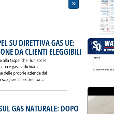
L SU DIRETTIVA GAS UE:
ONE DA CLIENTI ELEGGIBILI
. Pubblicata venerdì 31 ott
alla Cispel che riunisce le
cqua e gas, si dichiara
ne delle proprie aziende dai
Leggi tutta la notizia: 'FEDERGASAC
scegliere il proprio for...
 SUL GAS NATURALE: DOPO