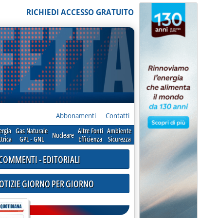
RICHIEDI ACCESSO GRATUITO
Abbonamenti
Contatti
ergia
Gas Naturale
Altre Fonti
Ambiente
Nucleare
ttrica
GPL - GNL
Efficienza
Sicurezza
COMMENTI - EDITORIALI
NOTIZIE GIORNO PER GIORNO