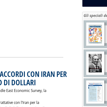
giovedì 23 ottobre 1997 alle 0.0.
Gli speciali d
GHI DI GPL NEGLI ULTIMI DODICI MESI (IN TONNELLATE)'
ACCORDI CON IRAN PER
 DI DOLLARI
. Pubblicata giovedì 23 ottobre 1997 alle 0.0.
dle East Economic Survey, la
attative con l'Iran per la