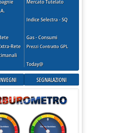
pagnie
Mercato Tutelato
.A.
le 0.0.
Indice Selectra - SQ
Rete
Gas - Consumi
xtra-Rete
Prezzi Contratto GPL
timanali
PL: ASSOGASLIQUIDI DA BERSANI'
Today@
CONVEGNI
SEGNALAZIONI