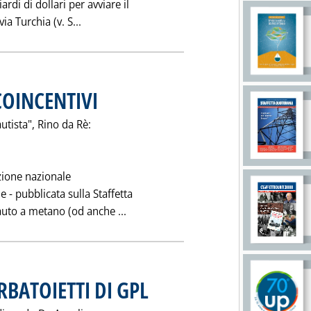
rdi di dollari per avviare il
Leggi tutta la notizia: 'SHELL RIDIMENSIO
a Turchia (v. S...
COINCENTIVI
. Pubblicata martedì 21 ottobre 1997 alle 0.0.
utista", Rino da Rè:
azione nazionale
e - pubblicata sulla Staffetta
Leggi tutta la notizia: 'AUTO A MET
 auto a metano (od anche ...
ERBATOIETTI DI GPL
. Pubblicata martedì 21 ottobre 1997 alle 0.0.