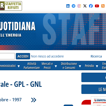
R
STAFFETTA
RIFIUTI
e'
Non riesco ad accedere
Ricerca
Attività
Mercati e
Distribuzione
En
amministrativi
▼
▼
▼
Petrolio
▼
Parlamentare
Prezzi
e Consumi
Ele
ale - GPL - GNL
LE 
obre - 1997