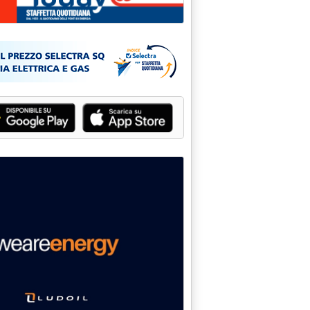
A ITALGAS SU BOLLETTINO ANTITRUST'
e 1997 alle 0.0.
AGAC (RE) SU FORNITURE GAS'