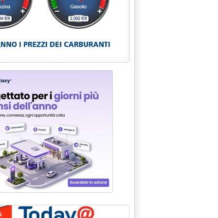
NCHE A TRASFORMAZIONI'
997 alle 0.0.
 GAS UE: CONFERMATO PER LUNEDI' CONSIGLIO ENERGIA - PAPOU
0.0.