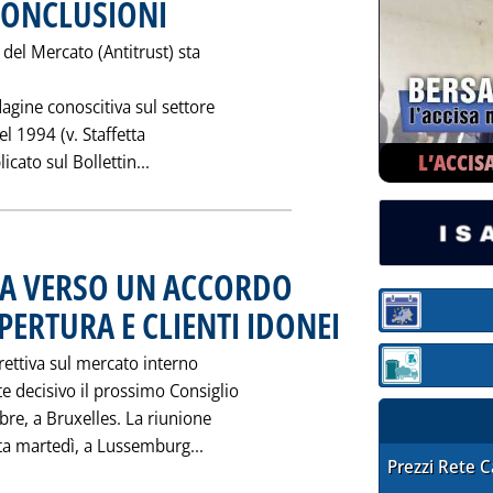
 CONCLUSIONI
. Pubblicata mercoledì 29 ottobre 1997 alle 0.0.
del Mercato (Antitrust) sta
dagine conoscitiva sul settore
el 1994 (v. Staffetta
L’ACCIS
Leggi tutta la notizia: 'INDAGINE ANTIT
cato sul Bollettin...
VA VERSO UN ACCORDO
PERTURA E CLIENTI IDONEI
. Pubblicata mercoledì 29 ott
Sezione:
rettiva sul mercato interno
Sezione: quotaz
e decisivo il prossimo Consiglio
bre, a Bruxelles. La riunione
Leggi tutta la notizia: 'MERCATO 
lta martedì, a Lussemburg...
STAFFETTA PRE
Prezzi Rete 