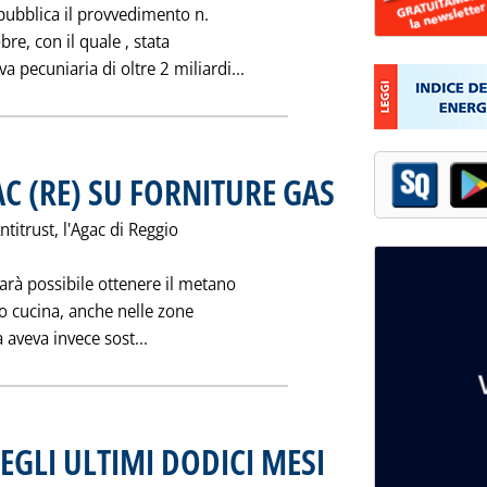
pubblica il provvedimento n.
re, con il quale ‚ stata
Leggi tutta la notizia: 'MULT
pecuniaria di oltre 2 miliardi...
C (RE) SU FORNITURE GAS
. Pubblicata venerdì 24 ottobr
ntitrust, l'Agac di Reggio
arà possibile ottenere il metano
so cucina, anche nelle zone
Leggi tutta la notizia: 'MARCIA INDIETRO 
 aveva invece sost...
NEGLI ULTIMI DODICI MESI