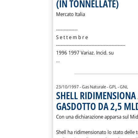
(IN TONNELLATE)
. Pubblicata 
Mercato Italia
--------------
S e t t e m b r e
---------------------------------------------
1996 1997 Variaz. Incid. su
Leggi tutta la notizia: 'GLI IMPIE
...
23/10/1997
- Gas Naturale - GPL - GNL
SHELL RIDIMENSIONA 
GASDOTTO DA 2,5 MLD
Con una dichiarazione apparsa sul Mid
Shell ha ridimensionato lo stato delle tr