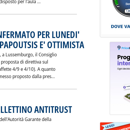
Leggi tutta la notizia: 'ECOINCENTIVI A
isposto per l'aula ...
NFERMATO PER LUNEDI'
PAPOUTSIS E' OTTIMISTA
. Pubblicata venerdì 24 ottobre 1
 a Lussemburgo, il Consiglio
proposta di direttiva sul
affette 4/9 e 4/10). A quanto
Leggi tutta la notizia: 'MERCATO
messo proposto dalla pres...
LLETTINO ANTITRUST
. Pubblicata venerdì 24 ottobre 1997 alle 
dell'Autorità Garante della