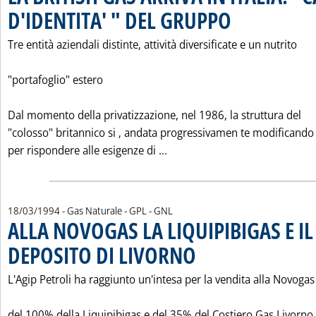
D'IDENTITA' " DEL GRUPPO
. Pubblicata sabato 19 ma
Tre entità aziendali distinte, attività diversificate e un nutrito
"portafoglio" estero
Dal momento della privatizzazione, nel 1986, la struttura del
"colosso" britannico si ‚ andata progressivamen te modificando
Leggi tutta la notizia: 'LA 
per rispondere alle esigenze di ...
18/03/1994
- Gas Naturale - GPL - GNL
ALLA NOVOGAS LA LIQUIPIBIGAS E I
DEPOSITO DI LIVORNO
. Pubblicata venerdì 18 marzo 1994 
L'Agip Petroli ha raggiunto un'intesa per la vendita alla Novogas
del 100% della Liquipibigas e del 35% del Costiero Gas Livorno 