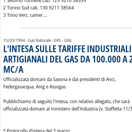
1 Settimo Torinese cab. 129 9210 38559
2 Torino Sud cab. 130 9211 38564
Leggi tutta la notizia: 'POTERE CALO
3 Trino Verc. camer....
15/03/1994
- Gas Naturale - GPL - GNL
L'INTESA SULLE TARIFFE INDUSTRIALI
ARTIGIANALI DEL GAS DA 100.000 A 
MC/A
. Pubblicata martedì 15 marzo 1994 alle 0.0.
Ufficializzata domani da Savona e dai presidenti di Anci,
Federgasacqua, Anig e Assogas
Pubblichiamo di seguito l'intesa, con relativo allegato, che sarà
ufficializzata domani al ministero dell'Industria (v. Staffetta 11/3
* Protocollo d'intesa del 3 marzo