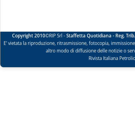
Copyright 2010
©RIP Srl -
Staffetta Quotidiana - Reg. Tri
E' vietata la riproduzione, ritrasmissione, fotocopia, immissione 
altro modo di diffusione delle notizie o ser
Rivista Italiana Petrol