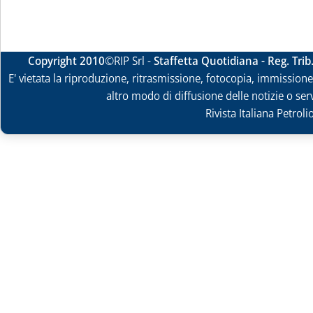
Copyright 2010
©RIP Srl -
Staffetta Quotidiana - Reg. Tri
E' vietata la riproduzione, ritrasmissione, fotocopia, immissione 
altro modo di diffusione delle notizie o ser
Rivista Italiana Petrol