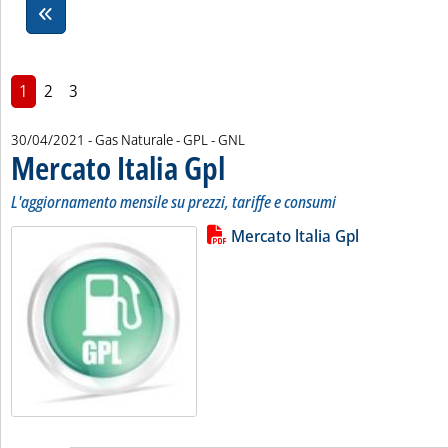
1
2
3
30/04/2021
- Gas Naturale - GPL - GNL
Mercato Italia Gpl
. Sottotitolo: L'aggiornamento mensile su prezzi
. Pubblicata venerdì 30 aprile 2021 alle 14.40.
L'aggiornamento mensile su prezzi, tariffe e consumi
Lista allegati PDF alla notizia
Leggi tutta la notizia: 'Mercato Ita
Mercato ltalia Gpl