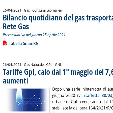
26/04/2021
- Gas - Consumi Giornalieri
Bilancio quotidiano del gas traspor
Rete Gas
. Sottotitolo: Preconsuntivo del giorno 25 aprile 2021
. Pubblicata lunedì 26 aprile 2021 alle 15.25.
Preconsuntivo del giorno 25 aprile 2021
Leggi tutta la notizia: 'Bilancio quotidiano del gas trasport
Lista allegati PDF alla notizia
Tabella SnamRG
26/04/2021
- Gas Naturale - GPL - GNL
Tariffe Gpl, calo dal 1° maggio del 
aumenti
. Pubblicata lunedì 26 aprile 2021 alle 12.9.
Dopo una serie ininterrotta di au
giugno 2020
(v. Staffetta 30/03
urbane di Gpl scenderanno dal 1
stabilisce la delibera 164/2021/R/Ga