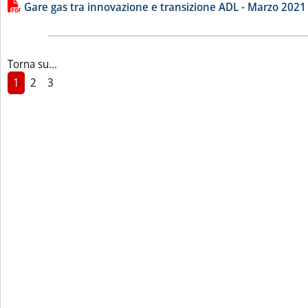
Lista allegati PDF alla notizia
Gare gas tra innovazione e transizione ADL - Marzo 2021
Torna su...
1
2
3