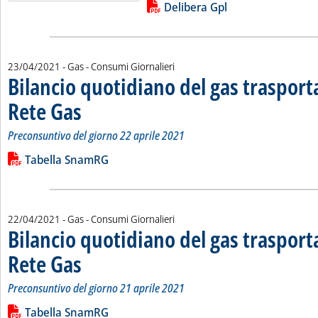
Lista allegati PDF alla notizia
Delibera Gpl
23/04/2021
- Gas - Consumi Giornalieri
Bilancio quotidiano del gas traspor
Rete Gas
. Sottotitolo: Preconsuntivo del giorno 22 aprile 2021
. Pubblicata venerdì 23 aprile 2021 alle 12.28.
Preconsuntivo del giorno 22 aprile 2021
Leggi tutta la notizia: 'Bilancio quotidiano del gas trasport
Lista allegati PDF alla notizia
Tabella SnamRG
22/04/2021
- Gas - Consumi Giornalieri
Bilancio quotidiano del gas traspor
Rete Gas
. Sottotitolo: Preconsuntivo del giorno 21 aprile 2021
. Pubblicata giovedì 22 aprile 2021 alle 12.10.
Preconsuntivo del giorno 21 aprile 2021
Leggi tutta la notizia: 'Bilancio quotidiano del gas trasport
Lista allegati PDF alla notizia
Tabella SnamRG