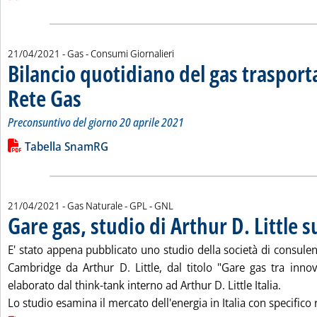
21/04/2021
- Gas - Consumi Giornalieri
Bilancio quotidiano del gas traspor
Rete Gas
. Sottotitolo: Preconsuntivo del giorno 20 aprile 2021
. Pubblicata mercoledì 21 aprile 2021 alle 13.33.
Preconsuntivo del giorno 20 aprile 2021
Leggi tutta la notizia: 'Bilancio quotidiano del gas trasport
Lista allegati PDF alla notizia
Tabella SnamRG
21/04/2021
- Gas Naturale - GPL - GNL
Gare gas, studio di Arthur D. Little su
E' stato appena pubblicato uno studio della società di consule
Cambridge da Arthur D. Little, dal titolo "Gare gas tra innov
elaborato dal think-tank interno ad Arthur D. Little Italia.
Lo studio esamina il mercato dell'energia in Italia con specifico ri