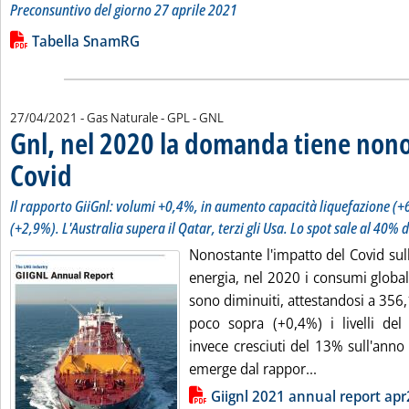
Preconsuntivo del giorno 27 aprile 2021
Leggi tutta la notizia: 'Bilancio quotidiano del gas trasport
Lista allegati PDF alla notizia
Tabella SnamRG
27/04/2021
- Gas Naturale - GPL - GNL
Gnl, nel 2020 la domanda tiene nono
Covid
. Sottotitolo: Il rapporto GiiGnl: volumi +0,4%, in aumento capacità liquefazion
. Pubblicata martedì 27 aprile 2021 alle 18.14.
Il rapporto GiiGnl: volumi +0,4%, in aumento capacità liquefazione (+6
(+2,9%). L'Australia supera il Qatar, terzi gli Usa. Lo spot sale al 40% d
Nonostante l'impatto del Covid su
energia, nel 2020 i consumi global
sono diminuiti, attestandosi a 356,1
poco sopra (+0,4%) i livelli de
invece cresciuti del 13% sull'anno
Leggi tutta la
emerge dal rappor...
Lista allegati PDF alla notizia
Giignl 2021 annual report ap