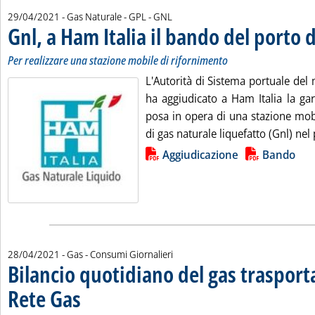
29/04/2021
- Gas Naturale - GPL - GNL
Gnl, a Ham Italia il bando del porto
Per realizzare una stazione mobile di rifornimento
L'Autorità di Sistema portuale del
ha aggiudicato a Ham Italia la gar
posa in opera di una stazione mobi
di gas naturale liquefatto (Gnl) nel
Lista allegati PDF alla notizia
Aggiudicazione
Bando
28/04/2021
- Gas - Consumi Giornalieri
Bilancio quotidiano del gas traspor
Rete Gas
. Sottotitolo: Preconsuntivo del giorno 27 aprile 2021
. Pubblicata mercoledì 28 aprile 2021 alle 13.19.