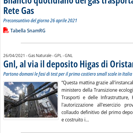
Rete Gas
. Sottotitolo: Preconsuntivo del giorno 26 aprile 2021
. Pubblicata martedì 27 aprile 2021 alle 12.28.
Preconsuntivo del giorno 26 aprile 2021
Leggi tutta la notizia: 'Bilancio quotidiano del gas trasport
Lista allegati PDF alla notizia
Tabella SnamRG
26/04/2021
- Gas Naturale - GPL - GNL
Gnl, al via il deposito Higas di Orist
Partono domani le fasi di test per il primo costiero small scale in Italia
“Questa mattina grazie all'instanca
ministero della Transizione ecolog
Trasporti e delle Infrastrutture,
l'autorizzazione all'esercizio pr
collaudo definitivo del primo depo
Leggi tutta la notizia
e costruito i...