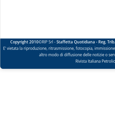
Copyright 2010
©RIP Srl -
Staffetta Quotidiana - Reg. Tri
E' vietata la riproduzione, ritrasmissione, fotocopia, immissione 
altro modo di diffusione delle notizie o ser
Rivista Italiana Petrol