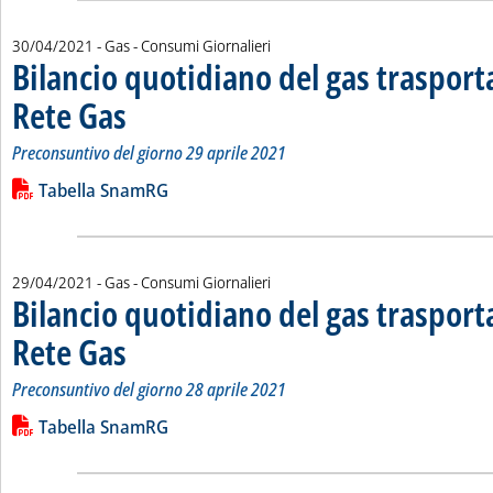
30/04/2021
- Gas - Consumi Giornalieri
Bilancio quotidiano del gas traspor
Rete Gas
. Sottotitolo: Preconsuntivo del giorno 29 aprile 2021
. Pubblicata venerdì 30 aprile 2021 alle 14.14.
Preconsuntivo del giorno 29 aprile 2021
Leggi tutta la notizia: 'Bilancio quotidiano del gas trasport
Lista allegati PDF alla notizia
Tabella SnamRG
29/04/2021
- Gas - Consumi Giornalieri
Bilancio quotidiano del gas traspor
Rete Gas
. Sottotitolo: Preconsuntivo del giorno 28 aprile 2021
. Pubblicata giovedì 29 aprile 2021 alle 15.9.
Preconsuntivo del giorno 28 aprile 2021
Leggi tutta la notizia: 'Bilancio quotidiano del gas trasport
Lista allegati PDF alla notizia
Tabella SnamRG