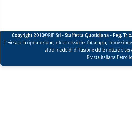
Copyright 2010
©RIP Srl -
Staffetta Quotidiana - Reg. Tri
E' vietata la riproduzione, ritrasmissione, fotocopia, immissione 
altro modo di diffusione delle notizie o ser
Rivista Italiana Petrol