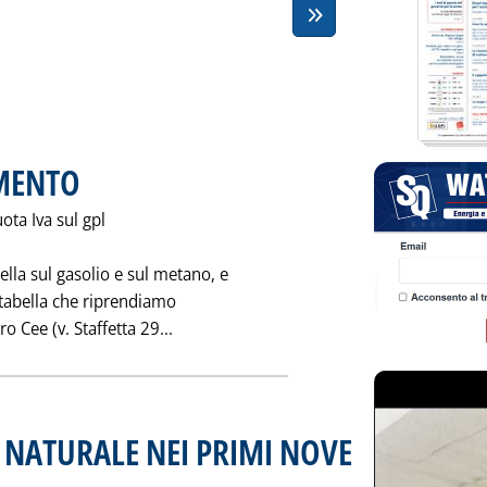
AMENTO
. Pubblicata venerdì 31 gennaio 1997 alle 0.0.
uota Iva sul gpl
lla sul gasolio e sul metano, e
 tabella che riprendiamo
Leggi tutta la notizia: 'IVA SU GPL RI
o Cee (v. Staffetta 29...
 NATURALE NEI PRIMI NOVE
ì 31 gennaio 1997 alle 0.0.