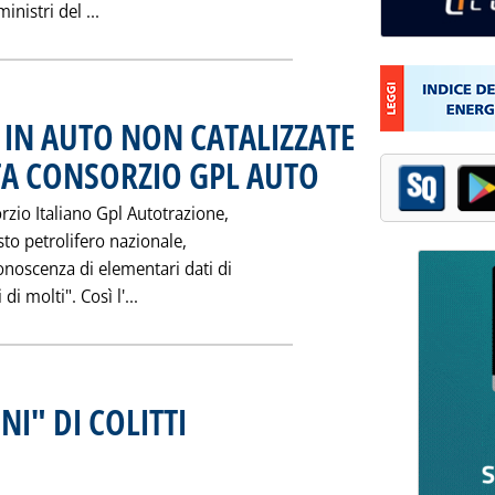
Leggi tutta la notizia: 'PRODI ANNUNCIA UN V
nistri del ...
B IN AUTO NON CATALIZZATE
TA CONSORZIO GPL AUTO
. Pubblicata martedì 28 gennaio 1
zio Italiano Gpl Autotrazione,
sto petrolifero nazionale,
noscenza di elementari dati di
Leggi tutta la notizia: 'DIVIETO BENZINA
i molti". Così l'...
NI" DI COLITTI
. Pubblicata martedì 28 gennaio 1997 alle 0.0.