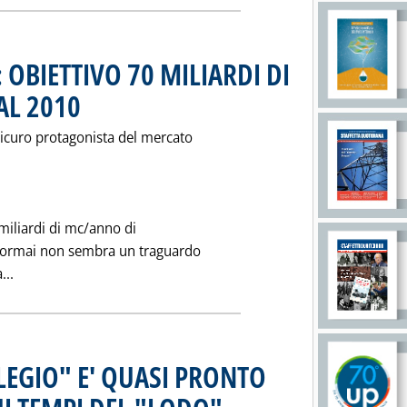
OBIETTIVO 70 MILIARDI DI
AL 2010
. Pubblicata sabato 25 gennaio 1997 alle 0.0.
sicuro protagonista del mercato
 miliardi di mc/anno di
E ormai non sembra un traguardo
Leggi tutta la notizia: 'GAS DALLA NORVEGIA: OBIETTIVO 
...
LLEGIO" E' QUASI PRONTO
. Pubblicata venerdì 24 gennaio 1997 alle 