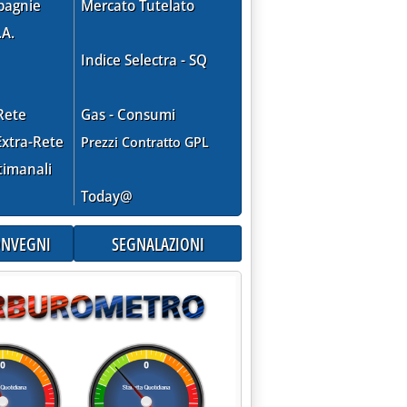
pagnie
Mercato Tutelato
.A.
Indice Selectra - SQ
Rete
Gas - Consumi
xtra-Rete
Prezzi Contratto GPL
timanali
Today@
CONVEGNI
SEGNALAZIONI
I PRIMI NOVE MESI DEL 1996 (IN '000 DI MC)'