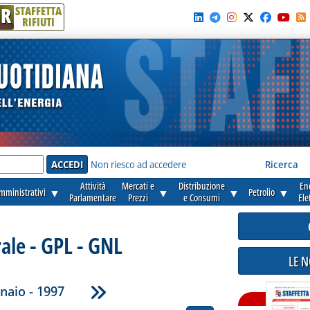
R
STAFFETTA
RIFIUTI
e'
Non riesco ad accedere
Ricerca
Attività
Mercati e
Distribuzione
En
amministrativi
▼
▼
▼
Petrolio
▼
Parlamentare
Prezzi
e Consumi
Ele
ale - GPL - GNL
LE 
naio - 1997