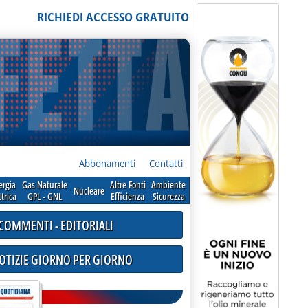
RICHIEDI ACCESSO GRATUITO
Abbonamenti
Contatti
ergia
Gas Naturale
Altre Fonti
Ambiente
Nucleare
ttrica
GPL - GNL
Efficienza
Sicurezza
COMMENTI - EDITORIALI
NOTIZIE GIORNO PER GIORNO