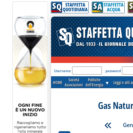
S
S
S
Q
A
STAFFETTA
STAFFETTA
QUOTIDIANA
ACQUA
'Modulo Login per acceder
Username
password
Società
Politiche
HOME
▼
Leggi e atti 
Associazioni
dell'Energia
Gas Natur
Gen