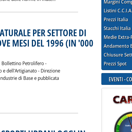
Margini Com
Listini C.C.I.A
Prezzi Italia
Stacchi Italia
ATURALE PER SETTORE DI
Medie Extra-
OVE MESI DEL 1996 (IN '000
Andamento E
le 0.0.
Chiusure Set
l Bollettino Petrolifero -
Prezzi Spot
 e dell'Artigianato - Direzione
 Industrie di Base e pubblicata
EVENTI - 
ia: 'EROGAZIONE DI GAS NATURALE PER SETTORE DI UTILIZZO NE