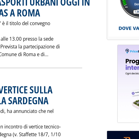
ASPORTI URBANI OGGI IN
AS A ROMA
. Pubblicata mercoledì 29 gennaio 1997 alle 0.0.
 è il titolo del convegno
 alle 13.00 presso la sede
 Prevista la partecipazione di
Leggi tutta la notizia: 'L'USO DEL G
, Comune di Roma e di...
VERTICE SULLA
LA SARDEGNA
. Pubblicata martedì 28 gennaio 1997 alle 0.0.
di, ha annunciato che nel
 incontro di vertice tecnico-
degna (v. Staffette 18/7, 1/10