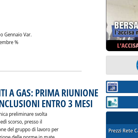
io Gennaio Var.
tembre %
L’ACCIS
otizia: 'IMPORTAZIONI DI GAS NATURALE NEI PRIMI NOVE MESI 
Sezione:
TI A GAS: PRIMA RIUNIONE
NCLUSIONI ENTRO 3 MESI
. Pubblicata giovedì 30 gennaio
Sezione: quotaz
cnica preliminare svolta
nedì scorso, presso il
ione del gruppo di lavoro per
STAFFETTA PRE
Prezzi Rete 
Leggi tutta la notizia: 'CONTROL
zione delle norme in mate...