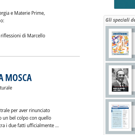
nergia e Materie Prime,
Gli speciali d
o:
 riflessioni di Marcello
utta la notizia: 'L'ENEL E LE "RIFLESSIONI" DI COLITTI'
IA MOSCA
. Pubblicata sabato 25 gennaio 1997 alle 0.0.
aturale
itrale per aver rinunciato
o un bel colpo con quello
Leggi tutta la notizia: 'DA LAGOS
a i due fatti ufficialmente ...