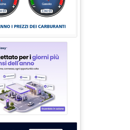
PL NEI TRASPORTI URBANI OGGI IN UN CONVEGNO AGIPGAS A RO