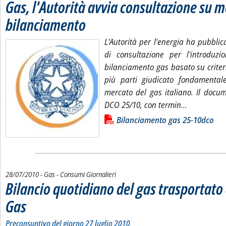
Gas, l'Autorità avvia consultazione su m
bilanciamento
. Pubblicata mercoledì 28 luglio 2010 alle 15.52.
L'Autorità per l'energia ha pubbli
di consultazione per l'introduzi
bilanciamento gas basato su criter
più parti giudicato fondamental
mercato del gas italiano. Il docum
Leggi tutta
DCO 25/10, con termin...
Lista allegati PDF alla notizia
Bilanciamento gas 25-10dco
28/07/2010
- Gas - Consumi Giornalieri
Bilancio quotidiano del gas trasportat
Gas
. Sottotitolo: Preconsuntivo del giorno 27 luglio 2010
. Pubblicata mercoledì 28 luglio 2010 alle 15.4.
Preconsuntivo del giorno 27 luglio 2010