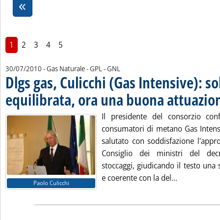
1
2
3
4
5
30/07/2010
- Gas Naturale - GPL - GNL
Dlgs gas, Culicchi (Gas Intensive): s
equilibrata, ora una buona attuazio
Il presidente del consorzio conf
consumatori di metano Gas Intensi
salutato con soddisfazione l'appro
Consiglio dei ministri del decr
stoccaggi, giudicando il testo una 
Leggi tutta 
e coerente con la del...
Paolo Culicchi