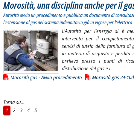
Morosità, una disciplina anche per il ga
Autorità avvia un procedimento e pubblica un documento di consultaz
l'estensione al gas del sistema indennitario già in vigore per l'elettrico
L'Autorità per l'energia si è m
intervento per il completamento
servizi di tutela della fornitura di
in materia di acquisto e perdita d
prelievo presso i punti di rico
Leggi tutt
distribuzione del gas e i...
Lista allegati PDF alla notizia
Morosità gas - Avvio procedimento
Morosità gas 24-10
Torna su...
1
2
3
4
5