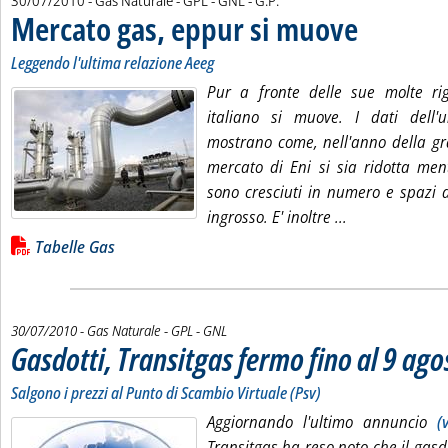
30/07/2010
- Gas Naturale - GPL - GNL -
G.P.
Mercato gas, eppur si muove
. Sottotitolo: Legg
. Pubblicata venerd
Leggendo l'ultima relazione Aeeg
Pur a fronte delle sue molte rig
italiano si muove. I dati dell'
mostrano come, nell'anno della gra
mercato di Eni si sia ridotta men
sono cresciuti in numero e spazi 
Leggi tutta la 
ingrosso. E' inoltre ...
Lista allegati PDF alla notizia
Tabelle Gas
30/07/2010
- Gas Naturale - GPL - GNL
Gasdotti, Transitgas fermo fino al 9 ago
Salgono i prezzi al Punto di Scambio Virtuale (Psv)
Aggiornando l'ultimo annuncio
(
Transitgas ha reso noto che il gasd