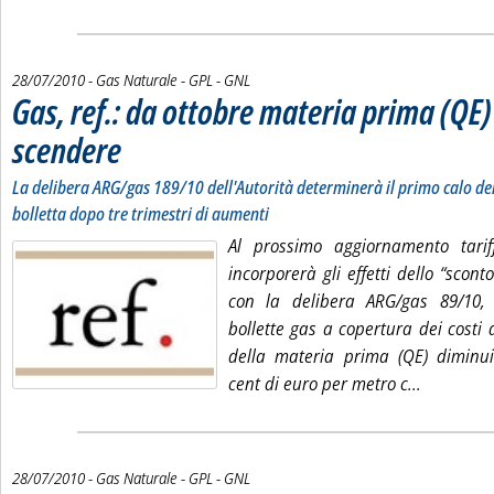
28/07/2010
- Gas Naturale - GPL - GNL
Gas, ref.: da ottobre materia prima (QE)
scendere
. Sottotitolo: La delibera ARG/gas 189/10 dell'Autorità determinerà il primo calo
. Pubblicata mercoledì 28 luglio 2010 alle 16.50.
La delibera ARG/gas 189/10 dell'Autorità determinerà il primo calo d
bolletta dopo tre trimestri di aumenti
Al prossimo aggiornamento tarif
incorporerà gli effetti dello “scont
con la delibera ARG/gas 89/10,
bollette gas a copertura dei costi
della materia prima (QE) diminui
Leggi tutt
cent di euro per metro c...
28/07/2010
- Gas Naturale - GPL - GNL