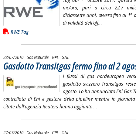
Tag dal 1° ottobre 2011. Questa vo
mc/ora, pari a circa 22,7 mil
diciassette anni, ovvero fino al 1° 
Leggi tutta la no
di validità dell'off...
Lista allegati PDF alla notizia
RWE Tag
28/07/2010
- Gas Naturale - GPL - GNL
Gasdotto Transitgas fermo fino al 2 ago
I flussi di gas nordeuropeo verso 
gasdotto svizzero Transitgas rest
agosto. Lo ha annunciato Eni Gas T
controllata di Eni e gestore della pipeline mentre in giornata
Leggi tutta la noti
citate dall'agenzia Reuters hanno aggiunto ...
27/07/2010
- Gas Naturale - GPL - GNL