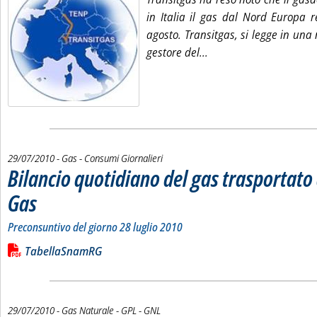
in Italia il gas dal Nord Europa r
agosto. Transitgas, si legge in una 
Leggi tutta la notizia:
gestore del...
29/07/2010
- Gas - Consumi Giornalieri
Bilancio quotidiano del gas trasportat
Gas
. Sottotitolo: Preconsuntivo del giorno 28 luglio 2010
. Pubblicata giovedì 29 luglio 2010 alle 14.50.
Preconsuntivo del giorno 28 luglio 2010
Leggi tutta la notizia: 'Bilancio quotidiano del gas trasportato
Lista allegati PDF alla notizia
TabellaSnamRG
29/07/2010
- Gas Naturale - GPL - GNL