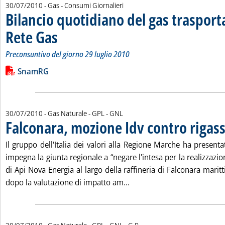
30/07/2010
- Gas - Consumi Giornalieri
Bilancio quotidiano del gas traspor
Rete Gas
. Sottotitolo: Preconsuntivo del giorno 29 luglio 2010
. Pubblicata venerdì 30 luglio 2010 alle 15.54.
Preconsuntivo del giorno 29 luglio 2010
Leggi tutta la notizia: 'Bilancio quotidiano del gas trasport
Lista allegati PDF alla notizia
SnamRG
30/07/2010
- Gas Naturale - GPL - GNL
Falconara, mozione Idv contro rigass
Il gruppo dell'Italia dei valori alla Regione Marche ha presen
impegna la giunta regionale a “negare l'intesa per la realizzazio
di Api Nova Energia al largo della raffineria di Falconara maritti
Leggi tutta la notizia: 'Fa
dopo la valutazione di impatto am...
di: