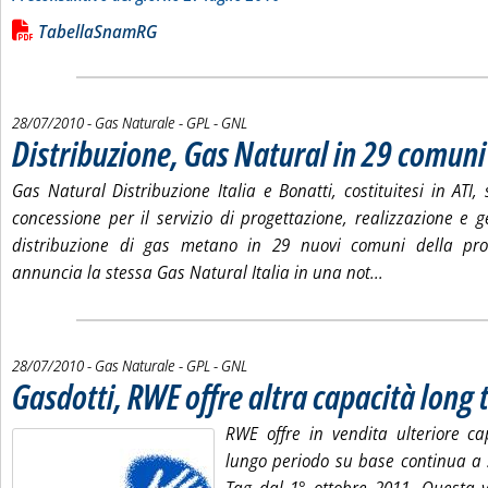
Leggi tutta la notizia: 'Bilancio quotidiano del gas trasportato
Lista allegati PDF alla notizia
TabellaSnamRG
28/07/2010
- Gas Naturale - GPL - GNL
Distribuzione, Gas Natural in 29 comuni 
Gas Natural Distribuzione Italia e Bonatti, costituitesi in ATI,
concessione per il servizio di progettazione, realizzazione e 
distribuzione di gas metano in 29 nuovi comuni della prov
Leggi tutta la
annuncia la stessa Gas Natural Italia in una not...
28/07/2010
- Gas Naturale - GPL - GNL
Gasdotti, RWE offre altra capacità long 
RWE offre in vendita ulteriore ca
lungo periodo su base continua a 