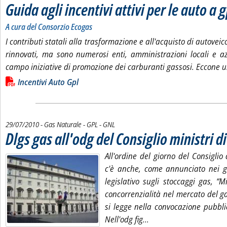
Guida agli incentivi attivi per le auto a
A cura del Consorzio Ecogas
I contributi statali alla trasformazione e all'acquisto di autoveic
rinnovati, ma sono numerosi enti, amministrazioni locali e 
campo iniziative di promozione dei carburanti gassosi. Eccone 
Lista allegati PDF alla notizia
Incentivi Auto Gpl
29/07/2010
- Gas Naturale - GPL - GNL
Dlgs gas all'odg del Consiglio ministri 
All'ordine del giorno del Consiglio
c'è anche, come annunciato nei gio
legislativo sugli stoccaggi gas, “
concorrenzialità nel mercato del g
si legge nella convocazione pubbli
Leggi tutta la notizia:
Nell'odg fig...