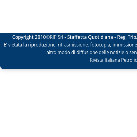
Copyright 2010
©RIP Srl -
Staffetta Quotidiana - Reg. Tri
E' vietata la riproduzione, ritrasmissione, fotocopia, immissione 
altro modo di diffusione delle notizie o ser
Rivista Italiana Petrol