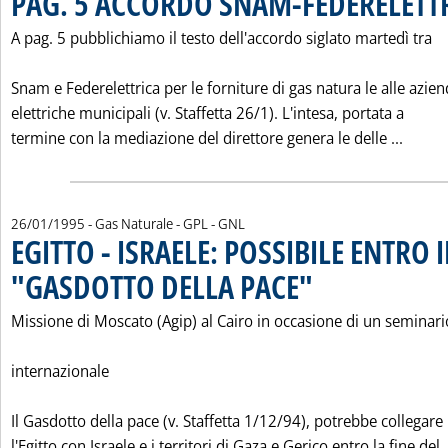
PAG. 5 ACCORDO SNAM-FEDERELETT
A pag. 5 pubblichiamo il testo dell'accordo siglato martedì tra
Snam e Federelettrica per le forniture di gas natura le alle azie
elettriche municipali (v. Staffetta 26/1). L'intesa, portata a
Leggi
termine con la mediazione del direttore genera le delle ...
26/01/1995
- Gas Naturale - GPL - GNL
EGITTO - ISRAELE: POSSIBILE ENTRO I
"GASDOTTO DELLA PACE"
. Pubblicata giovedì 26 genn
Missione di Moscato (Agip) al Cairo in occasione di un seminari
internazionale
Il Gasdotto della pace (v. Staffetta 1/12/94), potrebbe collegare
l'Egitto con Israele e i territori di Gaza e Gerico entro la fine del