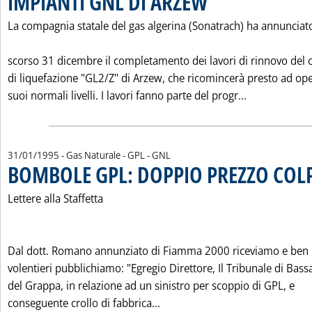
IMPIANTI GNL DI ARZEW
La compagnia statale del gas algerina (Sonatrach) ha annunciat
scorso 31 dicembre il completamento dei lavori di rinnovo del
di liquefazione "GL2/Z" di Arzew, che ricomincerà presto ad ope
Leggi tutta 
suoi normali livelli. I lavori fanno parte del progr...
31/01/1995
- Gas Naturale - GPL - GNL
BOMBOLE GPL: DOPPIO PREZZO COL
Lettere alla Staffetta
Dal dott. Romano annunziato di Fiamma 2000 riceviamo e ben
volentieri pubblichiamo: "Egregio Direttore, Il Tribunale di Bas
del Grappa, in relazione ad un sinistro per scoppio di GPL, e
Leggi tutta la notizia: 'BO
conseguente crollo di fabbrica...