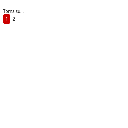
Torna su...
1
2