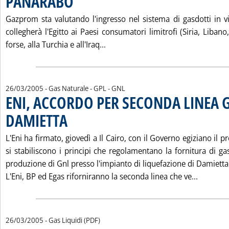
PANARABO
Gazprom sta valutando l'ingresso nel sistema di gasdotti in vi
collegherà l'Egitto ai Paesi consumatori limitrofi (Siria, Libano
Leggi tutta la notizia: 'GAZPR
forse, alla Turchia e all'Iraq...
26/03/2005
- Gas Naturale - GPL - GNL
ENI, ACCORDO PER SECONDA LINEA 
DAMIETTA
. Pubblicata sabato 26 marzo 2005 alle 13.36.
L'Eni ha firmato, giovedì a Il Cairo, con il Governo egiziano il pr
si stabiliscono i principi che regolamentano la fornitura di ga
produzione di Gnl presso l'impianto di liquefazione di Damietta
Leggi t
L'Eni, BP ed Egas riforniranno la seconda linea che ve...
26/03/2005
- Gas Liquidi (PDF)