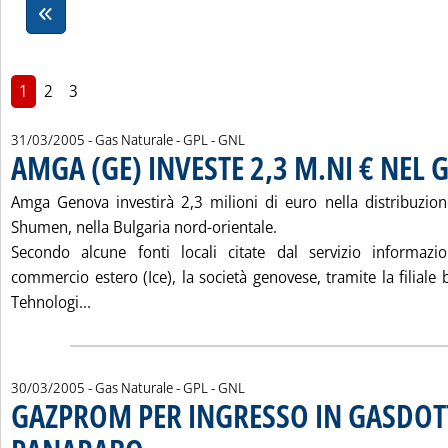
1
2
3
31/03/2005
- Gas Naturale - GPL - GNL
AMGA (GE) INVESTE 2,3 M.NI € NEL
Amga Genova investirà 2,3 milioni di euro nella distribuzione
Shumen, nella Bulgaria nord-orientale.
Secondo alcune fonti locali citate dal servizio informazion
commercio estero (Ice), la società genovese, tramite la filial
Leggi tutta la notizia: 'AMGA (GE) INVESTE 2,3 
Tehnologi...
30/03/2005
- Gas Naturale - GPL - GNL
GAZPROM PER INGRESSO IN GASDO
. Pubblicata mercoledì 30 marzo 2005 alle 15.37.