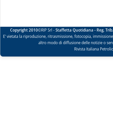
Copyright 2010
©RIP Srl -
Staffetta Quotidiana - Reg. Tri
E' vietata la riproduzione, ritrasmissione, fotocopia, immissione 
altro modo di diffusione delle notizie o ser
Rivista Italiana Petrol