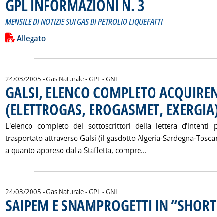
GPL INFORMAZIONI N. 3
. Sottotitolo: MENSILE DI NOTI
. Pubblicata sabato 26 marzo 2
MENSILE DI NOTIZIE SUI GAS DI PETROLIO LIQUEFATTI
Leggi tutta la notizia: 'GPL INFORMAZIONI N. 3'
Lista allegati PDF alla notizia
Allegato
24/03/2005
- Gas Naturale - GPL - GNL
GALSI, ELENCO COMPLETO ACQUIREN
(ELETTROGAS, EROGASMET, EXERGIA
L'elenco completo dei sottoscrittori della lettera d'intenti 
trasportato attraverso Galsi (il gasdotto Algeria-Sardegna-Tosc
Leggi tutta la not
a quanto appreso dalla Staffetta, compre...
24/03/2005
- Gas Naturale - GPL - GNL
SAIPEM E SNAMPROGETTI IN “SHORT