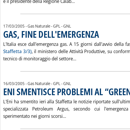
Leggi tutta la notizia: 
è il presidente della Regione Calab...
17/03/2005
- Gas Naturale - GPL - GNL
GAS, FINE DELL'EMERGENZA
. Pubblicata giovedì 1
L'Italia esce dall'emergenza gas. A 15 giorni dall'avvio della f
Staffetta 3/3)
, il ministero delle Attività Produttive, su confo
Leggi tutta la notizia: '
tecnico di monitoraggio del settore...
16/03/2005
- Gas Naturale - GPL - GNL
ENI SMENTISCE PROBLEMI AL “GREE
L'Eni ha smentito ieri alla Staffetta le notizie riportate sull'ult
specializzata Petroleum Argus, secondo cui l'emergenza
Leggi tutta la notizia: 'ENI
sperimentato nei giorni scorsi...