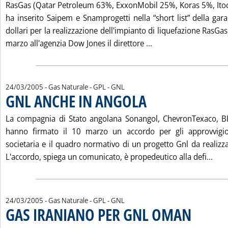
RasGas (Qatar Petroleum 63%, ExxonMobil 25%, Koras 5%, Ito
ha inserito Saipem e Snamprogetti nella “short list” della gara
dollari per la realizzazione dell'impianto di liquefazione RasGas I
Leggi tutta la noti
marzo all'agenzia Dow Jones il direttore ...
24/03/2005
- Gas Naturale - GPL - GNL
GNL ANCHE IN ANGOLA
. Pubblicata giovedì 24 marzo 200
La compagnia di Stato angolana Sonangol, ChevronTexaco, B
hanno firmato il 10 marzo un accordo per gli approvvigion
societaria e il quadro normativo di un progetto Gnl da realizz
Legg
L'accordo, spiega un comunicato, è propedeutico alla defi...
24/03/2005
- Gas Naturale - GPL - GNL
GAS IRANIANO PER GNL OMAN
. Pubblicata gi