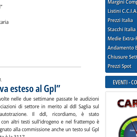
Margini Com
l”
Listini C.C.I.A
Prezzi Italia
aria
Stacchi Italia
Medie Extra-
tta la notizia: 'Gpl Informazioni n. 2'
Andamento E
ia
Chiusure Set
Prezzi Spot
.
EVENTI - 
va esteso al Gpl”
. Pubblicata venerdì 26 febbraio 2010 alle 15.15.
volte nelle due settimane passate le audizioni
ciazioni di settore in merito al ddl Saglia sul
utotrazione. Il ddl, ricordiamo, è stato
con altri testi sull'idrogeno e nel frattempo è
egnato alla commissione anche un testo sul Gpl
Leggi tutta la notizia: '“Perché il ddl metano va e