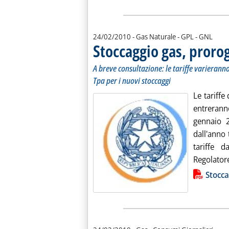
24/02/2010
- Gas Naturale - GPL - GNL
Stoccaggio gas, proroga
A breve consultazione: le tariffe varierann
Tpa per i nuovi stoccaggi
Le tariffe
entreranno
gennaio 2
dall'anno 
tariffe d
Regolatore
Lista allegati PDF alla notiz
Stocca