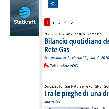
1
2
3
4
5
26/02/2010
- Gas - Consumi Giornalieri
Bilancio quotidiano d
Rete Gas
. Sottotitolo: Preconsuntivo del g
. Pubblicata venerdì 26 febbraio 2
Preconsuntivo del giorno 25 febbraio 2010
Leggi tutta la notizia: 'Bilancio quo
Lista allegati PDF alla notiz
TabellaSnamRG
di:
26/02/2010
- Gas Naturale - GPL - GNL -
GC
Tra le pieghe di una di
Bloc-notes
Opportunit