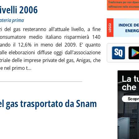
livelli 2006
. Sottotitolo: Nel primo trim. il petrolio ha trainato la materia prima
. Pubblicata giovedì 25 febbraio 2010 alle 19.34.
materia prima
i del gas resteranno all'attuale livello, a fine
consumatore medio italiano risparmierà 140
gando il 12,6% in meno del 2009. E' quanto
lle eleborazioni diffuse oggi dall'associazione
riale delle imprese private del gas, Anigas, che
Leggi tutta la notizia: 'Gas, Anigas: prezzi ai livel
e nel primo t...
el gas trasportato da Snam
iorno 24 febbraio 2010
010 alle 14.35.
tidiano del gas trasportato da Snam Rete Gas'
ia