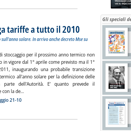
Gli speciali d
 tariffe a tutto il 2010
. Sottotitolo: A breve consultazione:
. Pubblicata mercoledì 24 febbraio 2
o sull'anno solare. In arrivo anche decreto Mse su
 di stoccaggio per il prossimo anno termico non
 in vigore dal 1° aprile come previsto ma il 1°
011, inaugurando una probabile transizione
termico all'anno solare per la definizione delle
a parte dell'Autorità. E' quanto prevede il
Leggi tutta la notizia: 'Stoccaggio gas, proroga tariff
 con la de...
ia
ggio 21-10