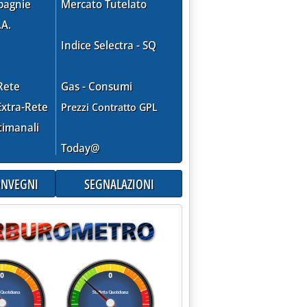
pagnie
Mercato Tutelato
.A.
Indice Selectra - SQ
Rete
Gas - Consumi
xtra-Rete
Prezzi Contratto GPL
timanali
Today@
CONVEGNI
SEGNALAZIONI
steso al Gpl”'