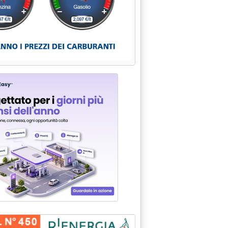
ano liquefatto nel trasporto pesante'