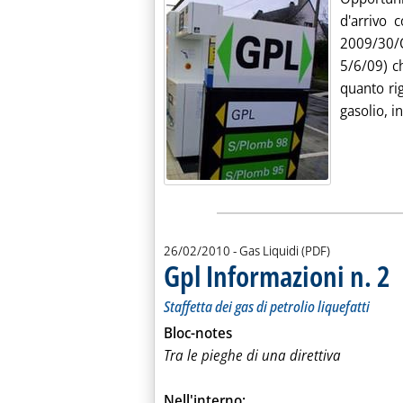
d'arrivo 
2009/30/
5/6/09) ch
quanto rig
gasolio, in
26/02/2010
- Gas Liquidi (PDF)
Gpl Informazioni n. 2
. S
. P
Staffetta dei gas di petrolio liquefatti
Bloc-notes
Tra le pieghe di una direttiva
Nell'interno: