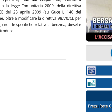
con la legge Comunitaria 2009, della direttiva
CE del 23 aprile 2009 (su Guce L 140 del
e, oltre a modificare la direttiva 98/70/CE per
uarda le specifiche relative a benzina, diesel e
Leggi tutta la notizia: 'Tra le pieghe di una direttiva '
troduce ...
L’ACCIS
Sezione:
ottotitolo: Staffetta dei gas di petrolio liquefatti
ubblicata venerdì 26 febbraio 2010 alle 15.16.
Sezione: quotaz
STAFFETTA PRE
Prezzi Rete 