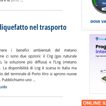
ta è la 3117 ...
liquefatto nel trasporto
i pubblici e ferrovie
0 alle 15.7.
enere i benefici ambientali del metano
one ci sono due opzioni: il Cng (gas naturale
, la soluzione più diffusa) e l'Lng (metano
). La disponibilità di Lng è scarsa in Italia ma
vio del terminale di Porto Viro si aprono nuove
Leggi tutta la notizia: 'L'impiego del met
à. Pubblichiamo uno ...
ia
uido