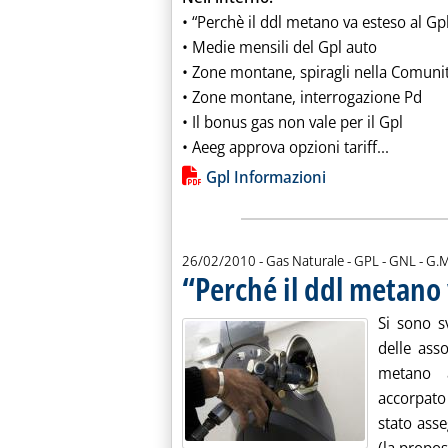
• “Perchè il ddl metano va esteso al Gp
• Medie mensili del Gpl auto
• Zone montane, spiragli nella Comunit
• Zone montane, interrogazione Pd
• Il bonus gas non vale per il Gpl
Leggi tu
• Aeeg approva opzioni tariff...
Lista allegati PDF alla notiz
Gpl Informazioni
di:
26/02/2010
- Gas Naturale - GPL - GNL -
G.M
“Perché il ddl metano 
Si sono s
delle asso
metano a
accorpato 
stato ass