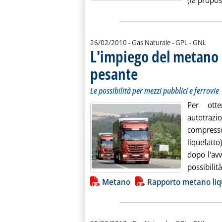
(la propos
26/02/2010
- Gas Naturale - GPL - GNL
L'impiego del metano 
pesante
. Sottotitolo: Le possibilità per mezz
. Pubblicata venerdì 26 febbraio 201
Le possibilità per mezzi pubblici e ferrovie
Per ott
autotrazi
compresso
liquefatto
dopo l'av
possibilit
Lista allegati PDF alla notiz
Metano
Rapporto metano liq