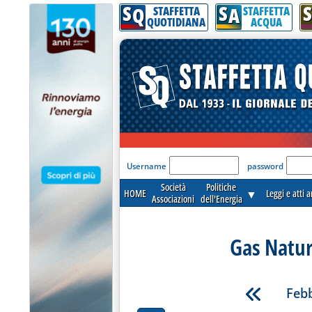
S
S
S
Q
A
STAFFETTA
STAFFETTA
QUOTIDIANA
ACQUA
'Modulo Login per acceder
Username
password
Società
Politiche
HOME
▼
Leggi e atti 
Associazioni
dell'Energia
Gas Natur
Febb