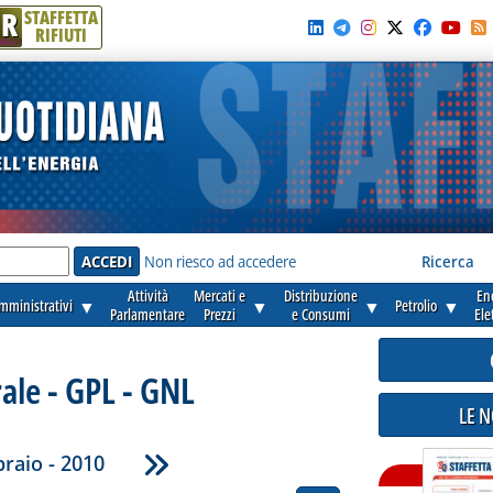
R
STAFFETTA
RIFIUTI
e'
Non riesco ad accedere
Ricerca
Attività
Mercati e
Distribuzione
En
amministrativi
▼
▼
▼
Petrolio
▼
Parlamentare
Prezzi
e Consumi
Ele
ale - GPL - GNL
LE 
raio - 2010