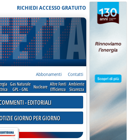
RICHIEDI ACCESSO GRATUITO
Abbonamenti
Contatti
ergia
Gas Naturale
Altre Fonti
Ambiente
Nucleare
ttrica
GPL - GNL
Efficienza
Sicurezza
COMMENTI - EDITORIALI
NOTIZIE GIORNO PER GIORNO