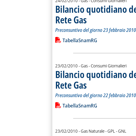
24/02/2010
- Gas - Consumi Giornalieri
Bilancio quotidiano d
Rete Gas
. Sottotitolo: Preconsuntivo del g
. Pubblicata mercoledì 24 febbrai
Preconsuntivo del giorno 23 febbraio 2010
Leggi tutta la notizia: 'Bilancio quo
Lista allegati PDF alla notiz
TabellaSnamRG
23/02/2010
- Gas - Consumi Giornalieri
Bilancio quotidiano d
Rete Gas
. Sottotitolo: Preconsuntivo del g
. Pubblicata martedì 23 febbraio 
Preconsuntivo del giorno 22 febbraio 2010
Leggi tutta la notizia: 'Bilancio quo
Lista allegati PDF alla notiz
TabellaSnamRG
23/02/2010
- Gas Naturale - GPL - GNL