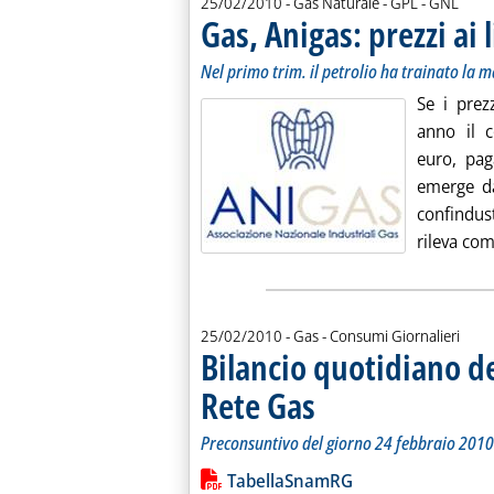
25/02/2010
- Gas Naturale - GPL - GNL
Gas, Anigas: prezzi ai 
Nel primo trim. il petrolio ha trainato la 
Se i prezz
anno il 
euro, pa
emerge da
confindust
rileva com
25/02/2010
- Gas - Consumi Giornalieri
Bilancio quotidiano d
Rete Gas
. Sottotitolo: Preconsuntivo del g
. Pubblicata giovedì 25 febbraio 2
Preconsuntivo del giorno 24 febbraio 2010
Leggi tutta la notizia: 'Bilancio quo
Lista allegati PDF alla notiz
TabellaSnamRG