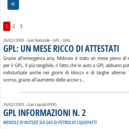
1
2
3
26/02/2005
- Gas Naturale - GPL - GNL
GPL: UN MESE RICCO DI ATTESTATI
. Pubbl
Grazie all'emergenza aria, febbraio è stato un mese pieno di r
per il GPL. Il più tangibile, il fatto che le auto a GPL abbiano 
indisturbate anche nei giorni di blocco e di targhe alterne. 
Leggi tutta la notizi
scorso, grazie all'aumento delle accise s...
26/02/2005
- Gas Liquidi (PDF)
GPL INFORMAZIONI N. 2
. Sottotitolo: MENSILE DI NOTI
. Pubblicata sabato 26 febbraio
MENSILE DI NOTIZIE SUI GAS DI PETROLIO LIQUEFATTI