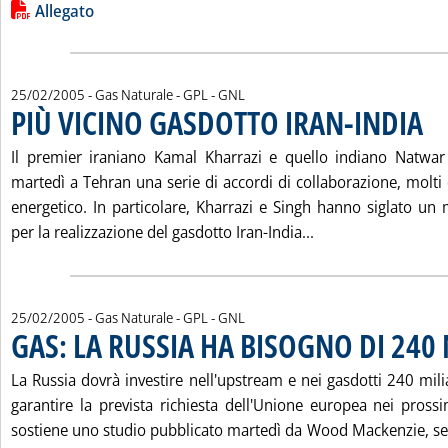
Leggi tutta la notizia: 'GPL INFORMAZIONI N. 2'
Lista allegati PDF alla notizia
Allegato
25/02/2005
- Gas Naturale - GPL - GNL
PIÙ VICINO GASDOTTO IRAN-INDIA
. Pub
Il premier iraniano Kamal Kharrazi e quello indiano Natwa
martedì a Tehran una serie di accordi di collaborazione, molti d
energetico. In particolare, Kharrazi e Singh hanno siglato 
Leggi tutta la not
per la realizzazione del gasdotto Iran-India...
25/02/2005
- Gas Naturale - GPL - GNL
GAS: LA RUSSIA HA BISOGNO DI 240 
La Russia dovrà investire nell'upstream e nei gasdotti 240 milia
garantire la prevista richiesta dell'Unione europea nei pross
sostiene uno studio pubblicato martedì da Wood Mackenzie, s