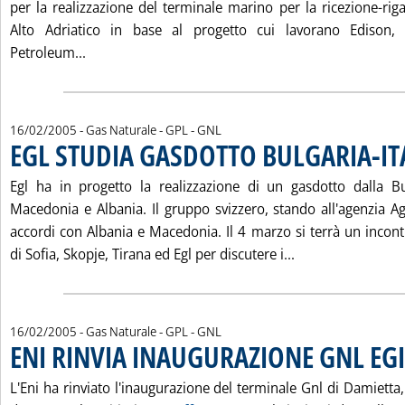
per la realizzazione del terminale marino per la ricezione-riga
Alto Adriatico in base al progetto cui lavorano Edison
Leggi tutta la notizia: 'GNL ROVIGO DIVENTA “I
Petroleum...
16/02/2005
- Gas Naturale - GPL - GNL
EGL STUDIA GASDOTTO BULGARIA-IT
Egl ha in progetto la realizzazione di un gasdotto dalla Bu
Macedonia e Albania. Il gruppo svizzero, stando all'agenzia Ag
accordi con Albania e Macedonia. Il 4 marzo si terrà un incont
Leggi tutta la n
di Sofia, Skopje, Tirana ed Egl per discutere i...
16/02/2005
- Gas Naturale - GPL - GNL
ENI RINVIA INAUGURAZIONE GNL EG
. Pubblicata mercoledì 16 febbraio 2005 alle 15.41.
L'Eni ha rinviato l'inaugurazione del terminale Gnl di Damietta,