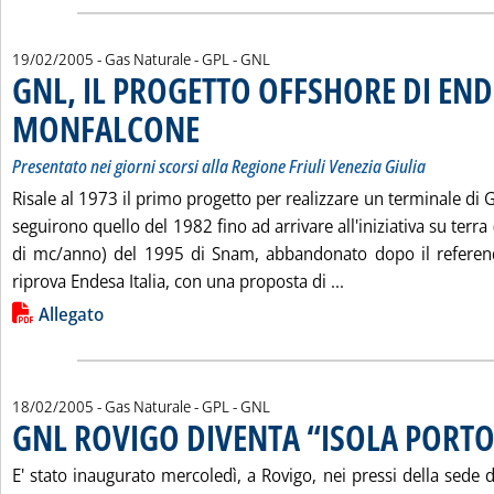
19/02/2005
- Gas Naturale - GPL - GNL
GNL, IL PROGETTO OFFSHORE DI END
MONFALCONE
. Sottotitolo: Presentato nei giorni scorsi alla Regione Fr
. Pubblicata sabato 19 febbraio 2005 alle 15.25.
Presentato nei giorni scorsi alla Regione Friuli Venezia Giulia
Risale al 1973 il primo progetto per realizzare un terminale di 
seguirono quello del 1982 fino ad arrivare all'iniziativa su terra
di mc/anno) del 1995 di Snam, abbandonato dopo il referen
Leggi tutta la no
riprova Endesa Italia, con una proposta di ...
Lista allegati PDF alla notizia
Allegato
18/02/2005
- Gas Naturale - GPL - GNL
GNL ROVIGO DIVENTA “ISOLA PORTO
E' stato inaugurato mercoledì, a Rovigo, nei pressi della sede di