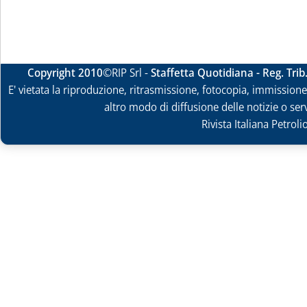
Copyright 2010
©RIP Srl -
Staffetta Quotidiana - Reg. Tri
E' vietata la riproduzione, ritrasmissione, fotocopia, immissione 
altro modo di diffusione delle notizie o ser
Rivista Italiana Petrol