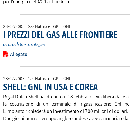
Leggi tutta la notizia: 'S
per l'energia n. 40/04 ai fini della...
23/02/2005
- Gas Naturale - GPL - GNL
I PREZZI DEL GAS ALLE FRONTIERE
. Sottotit
. Pubblic
a cura di Gas Strategies
Leggi tutta la notizia: 'I PREZZI DEL GAS ALLE FRONTIERE'
Lista allegati PDF alla notizia
Allegato
23/02/2005
- Gas Naturale - GPL - GNL
SHELL: GNL IN USA E COREA
. Pubblicata mercoledì 23 febbraio 2005 alle 15.23.
Royal Dutch-Shell ha ottenuto il 18 febbraio il via libera dalle a
la costruzione di un terminale di rigassificazione Gnl ne
L'impianto richiederà un investimento di 700 milioni di dollari.
Due giorni prima il gruppo anglo-olandese aveva annunciato la fi