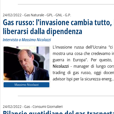
di:
24/02/2022
- Gas Naturale - GPL - GNL -
G.P.
Gas russo: l'invasione cambia tutto, l
liberarsi dalla dipendenza
. Sottotitolo: Intervista a
. Pubblicata giovedì 24 fe
Intervista a Massimo Nicolazzi
L'invasione russa dell'Ucraina “c
mostra una cosa che credevamo i
guerra in Europa". Per quest
Nicolazzi
- manager di lungo cors
trading di gas russo, oggi doce
advisor Ispi per la sicurezza energ..
Massimo Nicolazzi
24/02/2022
- Gas - Consumi Giornalieri
Bilancio quotidiano del gas traspor