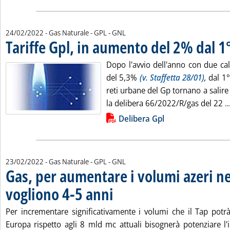
24/02/2022
- Gas Naturale - GPL - GNL
Tariffe Gpl, in aumento del 2% dal 1
Dopo l'avvio dell'anno con due cal
del 5,3%
(v. Staffetta 28/01)
,
dal 1°
reti urbane del Gp tornano a salire
la delibera 66/2022/R/gas del 22 ..
Lista allegati PDF alla notizia
Delibera Gpl
23/02/2022
- Gas Naturale - GPL - GNL
Gas, per aumentare i volumi azeri ne
vogliono 4-5 anni
. Pubblicata mercoledì 23 febbraio 2022 alle 18
Per incrementare significativamente i volumi che il Tap potrà 
Europa rispetto agli 8 mld mc attuali bisognerà potenziare l'