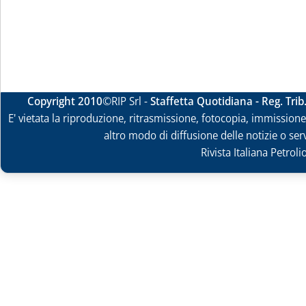
Copyright 2010
©RIP Srl -
Staffetta Quotidiana - Reg. Tri
E' vietata la riproduzione, ritrasmissione, fotocopia, immissione 
altro modo di diffusione delle notizie o ser
Rivista Italiana Petrol