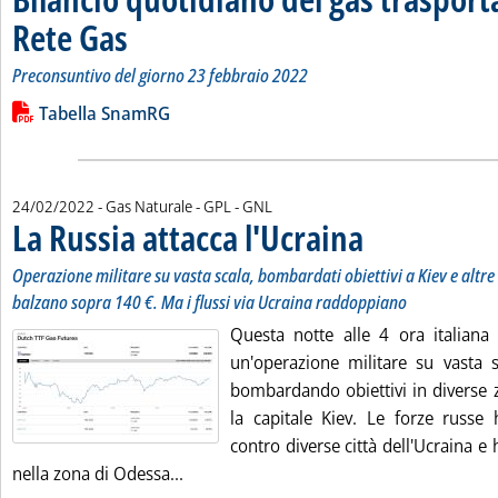
Rete Gas
. Sottotitolo: Preconsuntivo del giorno 23 febbraio 2022
. Pubblicata giovedì 24 febbraio 2022 alle 12.47.
Preconsuntivo del giorno 23 febbraio 2022
Leggi tutta la notizia: 'Bilancio quotidiano del gas trasport
Lista allegati PDF alla notizia
Tabella SnamRG
24/02/2022
- Gas Naturale - GPL - GNL
La Russia attacca l'Ucraina
. Sottotitolo: Operazione 
. Pubblicata giovedì 24 f
Operazione militare su vasta scala, bombardati obiettivi a Kiev e altre c
balzano sopra 140 €. Ma i flussi via Ucraina raddoppiano
Questa notte alle 4 ora italiana 
un'operazione militare su vasta s
bombardando obiettivi in diverse 
la capitale Kiev. Le forze russe 
contro diverse città dell'Ucraina 
Leggi tutta la notizia: 'La Russia attacca
nella zona di Odessa...