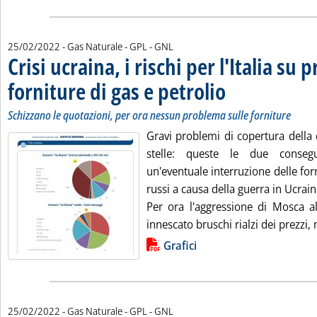
25/02/2022
- Gas Naturale - GPL - GNL
Crisi ucraina, i rischi per l'Italia su p
forniture di gas e petrolio
. Sottotitolo: Schizzano le
. Pubblicata venerdì 25 feb
Schizzano le quotazioni, per ora nessun problema sulle forniture
Gravi problemi di copertura della
stelle: queste le due consegu
un'eventuale interruzione delle forn
russi a causa della guerra in Ucrain
Per ora l'aggressione di Mosca a
innescato bruschi rialzi dei prezzi, 
Lista allegati PDF alla notizia
Grafici
25/02/2022
- Gas Naturale - GPL - GNL