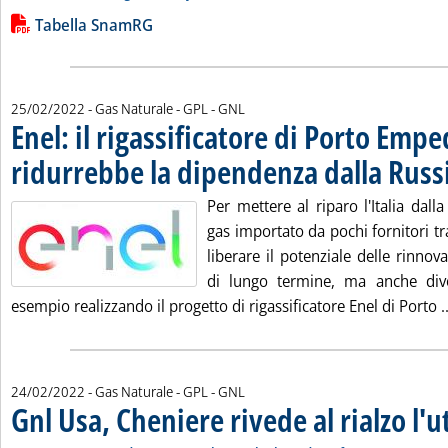
Leggi tutta la notizia: 'Bilancio quotidiano del gas trasport
Lista allegati PDF alla notizia
Tabella SnamRG
25/02/2022
- Gas Naturale - GPL - GNL
Enel: il rigassificatore di Porto Emp
ridurrebbe la dipendenza dalla Russ
Per mettere al riparo l'Italia dalla
gas importato da pochi fornitori tr
liberare il potenziale delle rinnova
di lungo termine, ma anche diver
esempio realizzando il progetto di rigassificatore Enel di Porto ..
24/02/2022
- Gas Naturale - GPL - GNL
Gnl Usa, Cheniere rivede al rialzo l'u