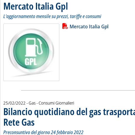
Mercato Italia Gpl
. Sottotitolo: L'aggiornamento mensile su prezzi
. Pubblicata venerdì 25 febbraio 2022 alle 15.5
L'aggiornamento mensile su prezzi, tariffe e consumi
Lista allegati PDF alla notizia
Leggi tutta la notizia: 'Mercato Ita
Mercato Italia Gpl
25/02/2022
- Gas - Consumi Giornalieri
Bilancio quotidiano del gas traspor
Rete Gas
. Sottotitolo: Preconsuntivo del giorno 24 febbraio 2022
. Pubblicata venerdì 25 febbraio 2022 alle 13.48.
Preconsuntivo del giorno 24 febbraio 2022