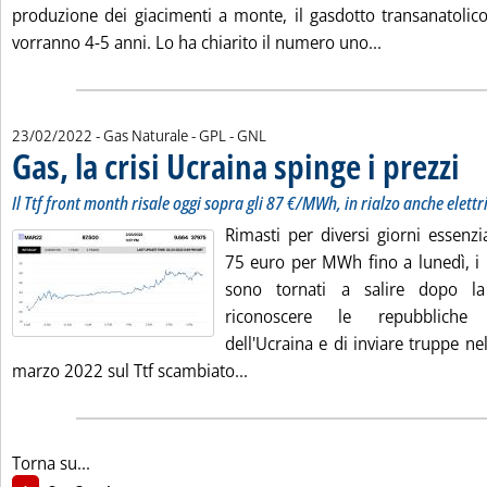
produzione dei giacimenti a monte, il gasdotto transanatolico
Leggi tutta la
vorranno 4-5 anni. Lo ha chiarito il numero uno...
23/02/2022
- Gas Naturale - GPL - GNL
Gas, la crisi Ucraina spinge i prezzi
. Sot
. Pub
Il Ttf front month risale oggi sopra gli 87 €/MWh, in rialzo anche elettr
Rimasti per diversi giorni essenzi
75 euro per MWh fino a lunedì, i 
sono tornati a salire dopo la
riconoscere le repubbliche s
dell'Ucraina e di inviare truppe nel
Leggi tutta la notizia: 'Gas, la c
marzo 2022 sul Ttf scambiato...
Torna su...