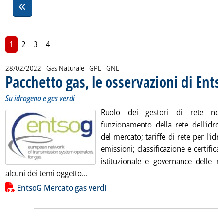
1
2
3
4
28/02/2022
- Gas Naturale - GPL - GNL
Pacchetto gas, le osservazioni di En
Su idrogeno e gas verdi
Ruolo dei gestori di rete ne
funzionamento della rete dell'id
del mercato; tariffe di rete per l'i
emissioni; classificazione e certifi
istituzionale e governance delle 
Leggi tutta la notizia: 'Pacchetto gas,
alcuni dei temi oggetto...
Lista allegati PDF alla notizia
EntsoG Mercato gas verdi