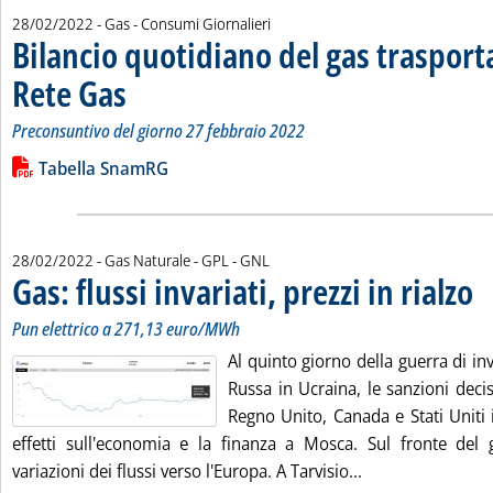
28/02/2022
- Gas - Consumi Giornalieri
Bilancio quotidiano del gas traspor
Rete Gas
. Sottotitolo: Preconsuntivo del giorno 27 febbraio 2022
. Pubblicata lunedì 28 febbraio 2022 alle 12.45.
Preconsuntivo del giorno 27 febbraio 2022
Leggi tutta la notizia: 'Bilancio quotidiano del gas trasport
Lista allegati PDF alla notizia
Tabella SnamRG
28/02/2022
- Gas Naturale - GPL - GNL
Gas: flussi invariati, prezzi in rialzo
. S
. Pu
Pun elettrico a 271,13 euro/MWh
Al quinto giorno della guerra di in
Russa in Ucraina, le sanzioni dec
Regno Unito, Canada e Stati Uniti 
effetti sull'economia e la finanza a Mosca. Sul fronte del
Leggi tutta la noti
variazioni dei flussi verso l'Europa. A Tarvisio...