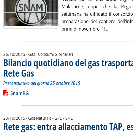
Malacarne, dopo che la Regio
settimana ha diffidato il consorzio 
preparazione del cantiere dell'infr
Leggi tutta
primi di novembre. "I ...
26/10/2015
- Gas - Consumi Giornalieri
Bilancio quotidiano del gas traspor
Rete Gas
. Sottotitolo: Preconsuntivo del giorno 25 ottobre 2015
. Pubblicata lunedì 26 ottobre 2015 alle 15.6.
Preconsuntivo del giorno 25 ottobre 2015
Leggi tutta la notizia: 'Bilancio quotidiano del gas trasport
Lista allegati PDF alla notizia
SnamRG
23/10/2015
- Gas Naturale - GPL - GNL
Rete gas: entra allacciamento TAP, e