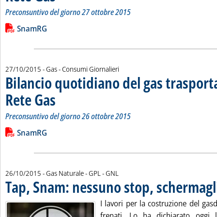
Preconsuntivo del giorno 27 ottobre 2015
Leggi tutta la notizia: 'Bilancio quotidiano del gas trasport
Lista allegati PDF alla notizia
SnamRG
27/10/2015
- Gas - Consumi Giornalieri
Bilancio quotidiano del gas traspor
Rete Gas
. Sottotitolo: Preconsuntivo del giorno 26 ottobre 2015
. Pubblicata martedì 27 ottobre 2015 alle 15.7.
Preconsuntivo del giorno 26 ottobre 2015
Leggi tutta la notizia: 'Bilancio quotidiano del gas trasport
Lista allegati PDF alla notizia
SnamRG
26/10/2015
- Gas Naturale - GPL - GNL
Tap, Snam: nessuno stop, schermagli
I lavori per la costruzione del ga
frenati. Lo ha dichiarato oggi 