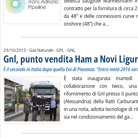
tedesca Salzgitter Mannesmann I
contratto per la fornitura di circa
da 48” e delle connessioni curve n
Leggi tutta l
onshore (48”) che a...
29/10/2015
- Gas Naturale - GPL - GNL
Gnl, punto vendita Ham a Novi Ligu
È il secondo in Italia dopo quello Eni di Piacenza. “Entro metà 2016 sa
È stata inaugurata martedì
collaborazione con Iveco, un
rifornimento di Gnl presso il punto
(Alessandria) della Ratti Carburant
in una nota, adotta tecnologie di r
Le
sia nel condizionamento del ga...