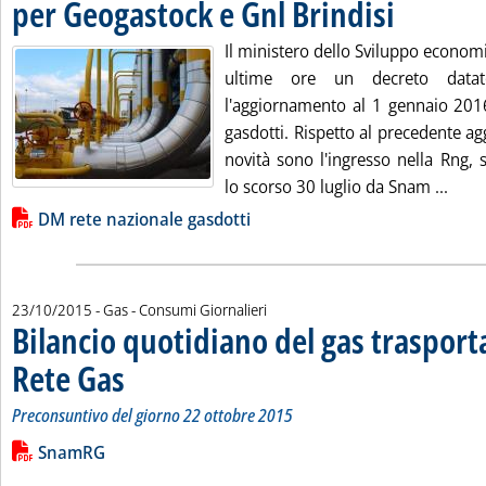
per Geogastock e Gnl Brindisi
. Pubblicata vene
Il ministero dello Sviluppo econom
ultime ore un decreto data
l'aggiornamento al 1 gennaio 2016
gasdotti. Rispetto al precedente a
novità sono l'ingresso nella Rng, 
Leggi
lo scorso 30 luglio da Snam ...
Lista allegati PDF alla notizia
DM rete nazionale gasdotti
23/10/2015
- Gas - Consumi Giornalieri
Bilancio quotidiano del gas traspor
Rete Gas
. Sottotitolo: Preconsuntivo del giorno 22 ottobre 2015
. Pubblicata venerdì 23 ottobre 2015 alle 15.28.
Preconsuntivo del giorno 22 ottobre 2015
Leggi tutta la notizia: 'Bilancio quotidiano del gas trasport
Lista allegati PDF alla notizia
SnamRG