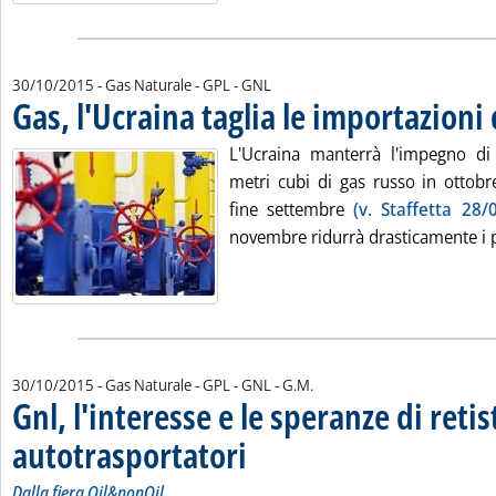
30/10/2015
- Gas Naturale - GPL - GNL
Gas, l'Ucraina taglia le importazioni 
L'Ucraina manterrà l'impegno di r
metri cubi di gas russo in ottob
fine settembre
(v. Staffetta 28/
novembre ridurrà drasticamente i pre
di:
30/10/2015
- Gas Naturale - GPL - GNL -
G.M.
Gnl, l'interesse e le speranze di retis
autotrasportatori
. Sottotitolo: Dalla fiera Oil&nonOil
. Pubblicata venerdì 30 ottobre 2015 alle 11.41
Dalla fiera Oil&nonOil