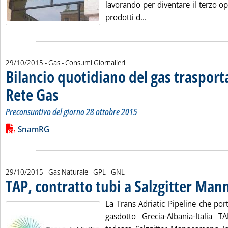
lavorando per diventare il terzo ope
Leggi tutta la notizia:
prodotti d...
29/10/2015
- Gas - Consumi Giornalieri
Bilancio quotidiano del gas traspor
Rete Gas
. Sottotitolo: Preconsuntivo del giorno 28 ottobre 2015
. Pubblicata giovedì 29 ottobre 2015 alle 15.4.
Preconsuntivo del giorno 28 ottobre 2015
Leggi tutta la notizia: 'Bilancio quotidiano del gas trasport
Lista allegati PDF alla notizia
SnamRG
29/10/2015
- Gas Naturale - GPL - GNL
TAP, contratto tubi a Salzgitter Ma
La Trans Adriatic Pipeline che port
gasdotto Grecia-Albania-Italia 