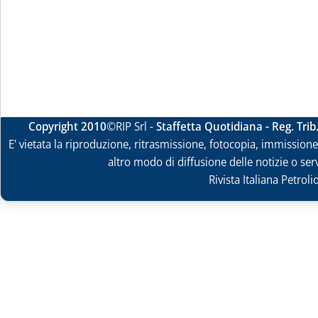
Copyright 2010
©RIP Srl -
Staffetta Quotidiana - Reg. Tri
E' vietata la riproduzione, ritrasmissione, fotocopia, immissione 
altro modo di diffusione delle notizie o ser
Rivista Italiana Petrol