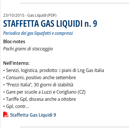
23/10/2015
- Gas Liquidi (PDF)
STAFFETTA GAS LIQUIDI n. 9
. Sottotitolo: Periodico
. Pubblicata venerdì 23
Periodico dei gas liquefatti e compressi
Bloc-notes
Pochi giorni di stoccaggio
Nell'interno:
• Servizi, logistica, prodotto: i piani di Lng Gas Italia
• Consumi, positivo anche settembre
• “Prezzi Italia”, 30 giorni di stabilità
• Gare per scuole a Luzzi e Corigliano (CZ)
• Tariffe Gpl, discesa anche a ottobre
Leggi tutta la notizia: 'STAFFETTA GAS LIQUIDI n.
• Gpl, contr...
Lista allegati PDF alla notizia
Staffetta Gas Liquidi 9