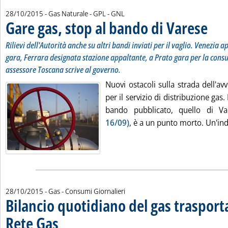
28/10/2015
- Gas Naturale - GPL - GNL
Gare gas, stop al bando di Varese
. Sottot
. Pubbli
Rilievi dell'Autorità anche su altri bandi inviati per il vaglio. Venezia 
gara, Ferrara designata stazione appaltante, a Prato gara per la consul
assessore Toscana scrive al governo.
Nuovi ostacoli sulla strada dell'av
per il servizio di distribuzione gas.
bando pubblicato, quello di 
16/09)
, è a un punto morto. Un'indi
28/10/2015
- Gas - Consumi Giornalieri
Bilancio quotidiano del gas traspor
Rete Gas
. Sottotitolo: Preconsuntivo del giorno 27 ottobre 2015
. Pubblicata mercoledì 28 ottobre 2015 alle 14.54.