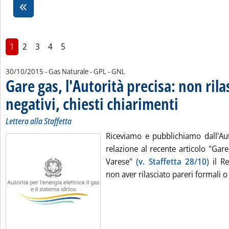
1
2
3
4
5
30/10/2015
- Gas Naturale - GPL - GNL
Gare gas, l'Autorità precisa: non rila
negativi, chiesti chiarimenti
. Sottotitolo: Lettera 
. Pubblicata venerdì 
Lettera alla Staffetta
Riceviamo e pubblichiamo dall'Auto
relazione al recente articolo "Gar
Varese"
(v. Staffetta 28/10)
il Re
non aver rilasciato pareri formali o r