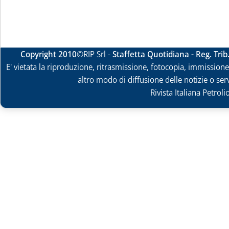
Copyright 2010
©RIP Srl -
Staffetta Quotidiana - Reg. Tri
E' vietata la riproduzione, ritrasmissione, fotocopia, immissione 
altro modo di diffusione delle notizie o ser
Rivista Italiana Petrol