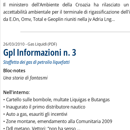
Il ministero dell'Ambiente della Croazia ha rilasciato un
accettabilità ambientale per il terminale di rigassificazione dell'
Leggi t
da E.On, Omv, Total e Geoplin riuniti nella jv Adria Lng...
26/03/2010
- Gas Liquidi (PDF)
Gpl Informazioni n. 3
. Sottotitolo: Staffetta dei gas di petroli
. Pubblicata venerdì 26 marzo 2010 all
Staffetta dei gas di petrolio liquefatti
Bloc-notes
Una storia di fantasmi
Nell'interno:
• Cartello sulle bombole, multate Liquigas e Butangas
• Inaugurato il primo distributore nautico
• Auto a gas, esauriti gli incentivi
• Zone montane, emendamento alla Comunitaria 2009
Leggi tutta la notizia: '
• Ddl metano, Vettori: “non ha senso ...