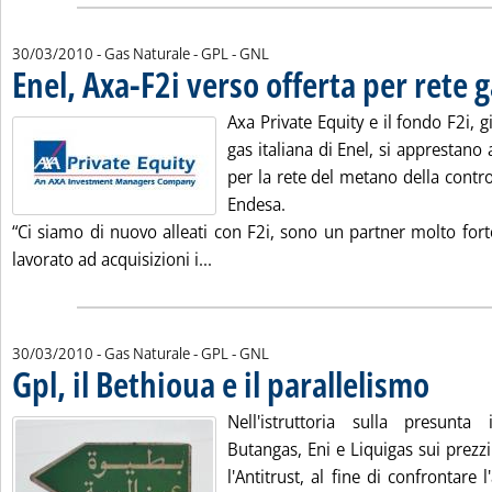
30/03/2010
- Gas Naturale - GPL - GNL
Enel, Axa-F2i verso offerta per rete 
Axa Private Equity e il fondo F2i, g
gas italiana di Enel, si apprestano 
per la rete del metano della contro
Endesa.
“Ci siamo di nuovo alleati con F2i, sono un partner molto for
Leggi tutta la notizia: 'Enel, Axa-F2
lavorato ad acquisizioni i...
30/03/2010
- Gas Naturale - GPL - GNL
Gpl, il Bethioua e il parallelismo
. Pubblicat
Nell'istruttoria sulla presunta i
Butangas, Eni e Liquigas sui prezz
l'Antitrust, al fine di confrontare