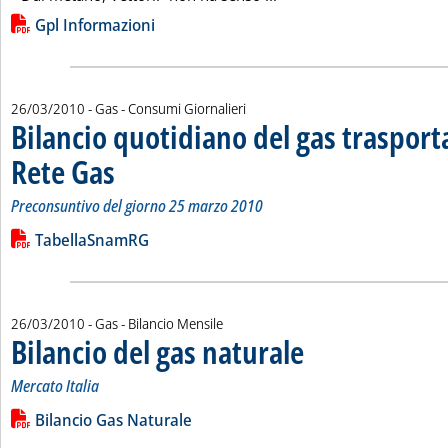
Lista allegati PDF alla notizia
Gpl Informazioni
26/03/2010
- Gas - Consumi Giornalieri
Bilancio quotidiano del gas traspor
Rete Gas
. Sottotitolo: Preconsuntivo del giorno 25 marzo 2010
. Pubblicata venerdì 26 marzo 2010 alle 15.29.
Preconsuntivo del giorno 25 marzo 2010
Leggi tutta la notizia: 'Bilancio quotidiano del gas trasport
Lista allegati PDF alla notizia
TabellaSnamRG
26/03/2010
- Gas - Bilancio Mensile
Bilancio del gas naturale
. Sottotitolo: Mercato Italia
. Pubblicata venerdì 26 marzo
Mercato Italia
Leggi tutta la notizia: 'Bilancio del gas naturale'
Lista allegati PDF alla notizia
Bilancio Gas Naturale