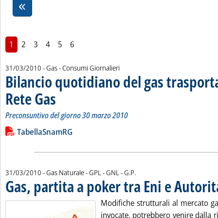
1
2
3
4
5
6
31/03/2010
- Gas - Consumi Giornalieri
Bilancio quotidiano del gas traspor
Rete Gas
. Sottotitolo: Preconsuntivo del giorno 30 marzo 2010
. Pubblicata mercoledì 31 marzo 2010 alle 15.56.
Preconsuntivo del giorno 30 marzo 2010
Leggi tutta la notizia: 'Bilancio quotidiano del gas trasport
Lista allegati PDF alla notizia
TabellaSnamRG
di:
31/03/2010
- Gas Naturale - GPL - GNL -
G.P.
Gas, partita a poker tra Eni e Autorit
Modifiche strutturali al mercato gas
invocate, potrebbero venire dalla r