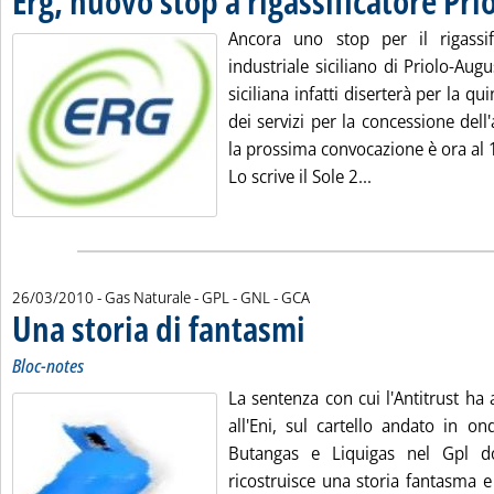
Erg, nuovo stop a rigassificatore Pri
Ancora uno stop per il rigassif
industriale siciliano di Priolo-Augu
siciliana infatti diserterà per la qu
dei servizi per la concessione dell
la prossima convocazione è ora al 1
Leggi tutta la n
Lo scrive il Sole 2...
di:
26/03/2010
- Gas Naturale - GPL - GNL -
GCA
Una storia di fantasmi
. Sottotitolo: Bloc-notes
. Pubblicata venerdì 26 marzo 2010 
Bloc-notes
La sentenza con cui l'Antitrust ha a
all'Eni, sul cartello andato in o
Butangas e Liquigas nel Gpl d
ricostruisce una storia fantasma 