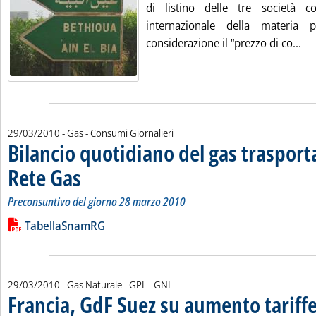
di listino delle tre società 
internazionale della materia
Leg
considerazione il “prezzo di co...
29/03/2010
- Gas - Consumi Giornalieri
Bilancio quotidiano del gas traspor
Rete Gas
. Sottotitolo: Preconsuntivo del giorno 28 marzo 2010
. Pubblicata lunedì 29 marzo 2010 alle 16.9.
Preconsuntivo del giorno 28 marzo 2010
Leggi tutta la notizia: 'Bilancio quotidiano del gas trasport
Lista allegati PDF alla notizia
TabellaSnamRG
29/03/2010
- Gas Naturale - GPL - GNL
Francia, GdF Suez su aumento tariffe