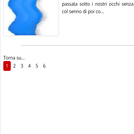
passata sotto i nostri occhi senza
Leggi tutta la
col senno di poi co...
Torna su...
1
2
3
4
5
6