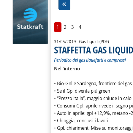
1
2
3
4
31/05/2019
- Gas Liquidi (PDF)
STAFFETTA GAS LIQUIDI
Periodico dei gas liquefatti e compressi
Nell'interno
• Bio-Gnl e Sardegna, frontiere del gas
• Se il Gpl diventa più green
• “Prezzo Italia”, maggio chiude in calo
• Consumi Gpl, aprile rivede il segno p
• Auto in aprile: gpl +12,9%, metano 
• Chioggia, conclusi i lavori
• Gpl, chiarimenti Mise su monitoraggio