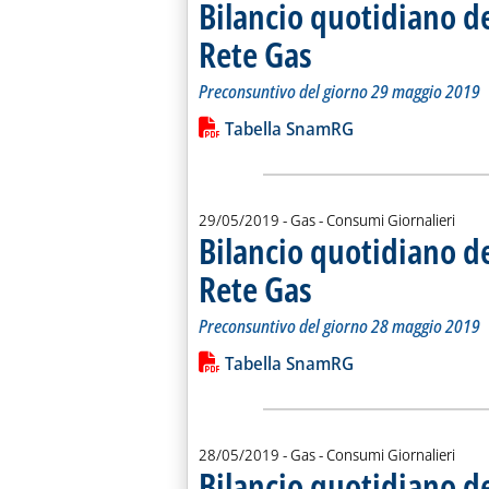
Bilancio quotidiano d
Rete Gas
. Sottotitolo: Preconsuntivo del g
. Pubblicata giovedì 30 maggio 20
Preconsuntivo del giorno 29 maggio 2019
Leggi tutta la notizia: 'Bilancio quo
Lista allegati PDF alla notiz
Tabella SnamRG
29/05/2019
- Gas - Consumi Giornalieri
Bilancio quotidiano d
Rete Gas
. Sottotitolo: Preconsuntivo del g
. Pubblicata mercoledì 29 maggio 
Preconsuntivo del giorno 28 maggio 2019
Leggi tutta la notizia: 'Bilancio quo
Lista allegati PDF alla notiz
Tabella SnamRG
28/05/2019
- Gas - Consumi Giornalieri
Bilancio quotidiano d