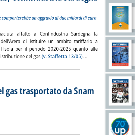
ne di un ambito tariffario a parte comporterebbe un aggravio di due miliardi di euro per i sardi
aggio 2019 alle 14.31.
te comporterebbe un aggravio di due miliardi di euro
aciuta affatto a Confindustria Sardegna la
dell'Arera di istituire un ambito tariffario a
 l'Isola per il periodo 2020-2025 quanto alle
Leggi tutta la notizia
 distribuzione del gas
(v. Staffetta 13/05)
. ...
el gas trasportato da Snam
iorno 25 maggio 2019
9 alle 14.2.
tidiano del gas trasportato da Snam Rete Gas'
ia