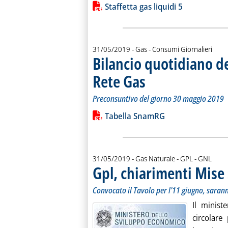
Lista allegati PDF alla notiz
Staffetta gas liquidi 5
31/05/2019
- Gas - Consumi Giornalieri
Bilancio quotidiano d
Rete Gas
. Sottotitolo: Preconsuntivo del g
. Pubblicata venerdì 31 maggio 20
Preconsuntivo del giorno 30 maggio 2019
Leggi tutta la notizia: 'Bilancio quo
Lista allegati PDF alla notiz
Tabella SnamRG
31/05/2019
- Gas Naturale - GPL - GNL
Gpl, chiarimenti Mise 
Convocato il Tavolo per l'11 giugno, sarann
Il minist
circolare