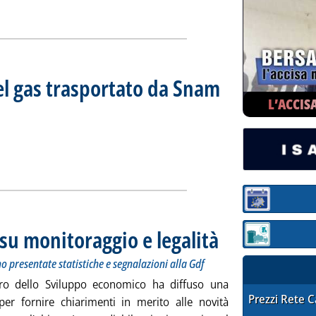
ia
el gas trasportato da Snam
L’ACCIS
iorno 30 maggio 2019
19 alle 14.23.
tidiano del gas trasportato da Snam Rete Gas'
ia
Sezione:
su monitoraggio e legalità
. Sottotitolo: Convocato il Ta
. Pubblicata venerdì 31 magg
Sezione: quotaz
o presentate statistiche e segnalazioni alla Gdf
ero dello Sviluppo economico ha diffuso una
STAFFETTA PRE
Prezzi Rete 
 per fornire chiarimenti in merito alle novità