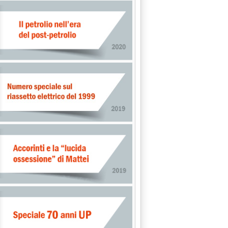
: 'Tariffe distribuzione gas, Confindustria Sardegna contro Arer