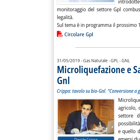
introdott
monitoraggio del settore Gpl combusti
legalità.
Sul tema è in programma il prossimo 11
Lista allegati PDF alla notiz
Circolare Gpl
31/05/2019
- Gas Naturale - GPL - GNL
Microliquefazione e Sa
Gnl
. Sottotitolo: Crippa: tavolo su bio-Gnl. “Conve
. Pubblicata venerdì 31 maggio 2019 alle 13.56
Crippa: tavolo su bio-Gnl. “Conversione a g
Microlique
agricolo, 
settore 
possibilit
e quello d
emersi due
Davide Crippa