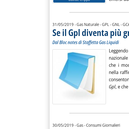
di:
31/05/2019
- Gas Naturale - GPL - GNL -
GC
Se il Gpl diventa più 
Dal Bloc notes di Staffetta Gas Liquidi
Leggendo 
nazionale
che i mod
nella raff
consenton
Gpl
, e che
30/05/2019
- Gas - Consumi Giornalieri