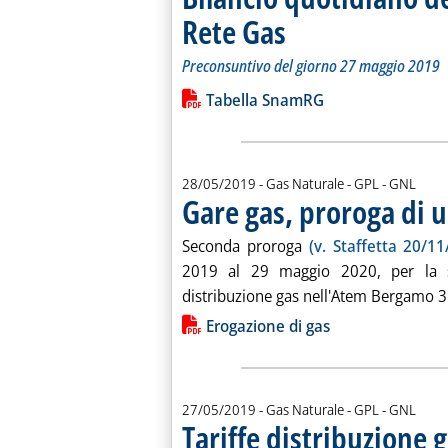
Rete Gas
. Sottotitolo: Preconsuntivo del g
. Pubblicata martedì 28 maggio 20
Preconsuntivo del giorno 27 maggio 2019
Leggi tutta la notizia: 'Bilancio quo
Lista allegati PDF alla notiz
Tabella SnamRG
28/05/2019
- Gas Naturale - GPL - GNL
Gare gas, proroga di 
Seconda proroga
(v. Staffetta 20/11
2019 al 29 maggio 2020, per la sc
distribuzione gas nell'Atem Bergamo 3.
Lista allegati PDF alla notiz
Erogazione di gas
27/05/2019
- Gas Naturale - GPL - GNL
Tariffe distribuzione 