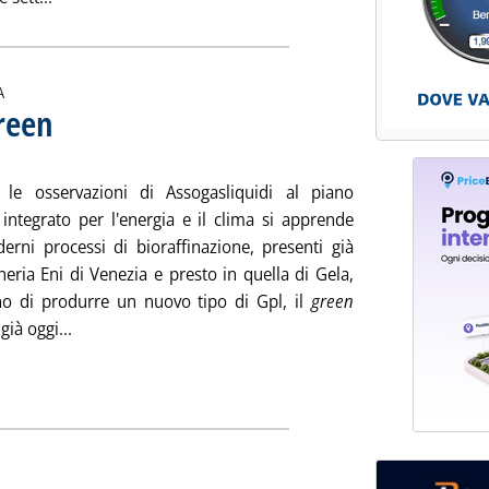
A
green
. Sottotitolo: Dal Bloc notes di Staffetta Gas Liquidi
. Pubblicata venerdì 31 maggio 2019 alle 12.28.
le osservazioni di Assogasliquidi al piano
 integrato per l'energia e il clima si apprende
erni processi di bioraffinazione, presenti già
ineria Eni di Venezia e presto in quella di Gela,
o di produrre un nuovo tipo di Gpl, il
green
Leggi tutta la notizia: 'Se il Gpl diventa più green'
 già oggi...