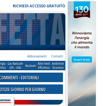
RICHIEDI ACCESSO GRATUITO
Abbonamenti
Contatti
ergia
Gas Naturale
Altre Fonti
Ambiente
Nucleare
ttrica
GPL - GNL
Efficienza
Sicurezza
COMMENTI - EDITORIALI
NOTIZIE GIORNO PER GIORNO