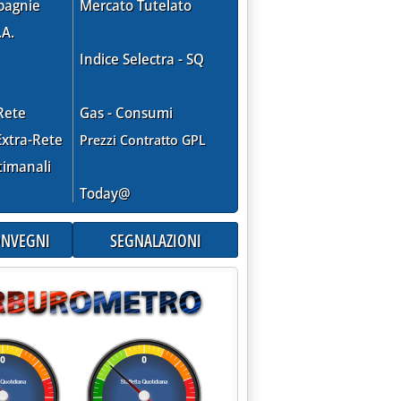
pagnie
Mercato Tutelato
.A.
Indice Selectra - SQ
gio e legalità'
Rete
Gas - Consumi
xtra-Rete
Prezzi Contratto GPL
timanali
Today@
CONVEGNI
SEGNALAZIONI
frontiere del Gnl'