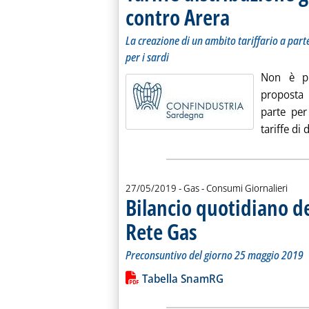
contro Arera
. Sottotitolo: La creazio
. Pubblicata lunedì 27 m
La creazione di un ambito tariffario a par
per i sardi
Non è pi
proposta 
parte per
tariffe di
27/05/2019
- Gas - Consumi Giornalieri
Bilancio quotidiano d
Rete Gas
. Sottotitolo: Preconsuntivo del g
. Pubblicata lunedì 27 maggio 201
Preconsuntivo del giorno 25 maggio 2019
Leggi tutta la notizia: 'Bilancio quo
Lista allegati PDF alla notiz
Tabella SnamRG