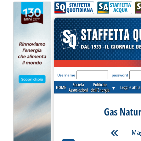
S
S
S
Q
A
STAFFETTA
STAFFETTA
QUOTIDIANA
ACQUA
'Modulo Login per acceder
Username
password
Società
Politiche
HOME
▼
Leggi e atti 
Associazioni
dell'Energia
Gas Natur
Mag