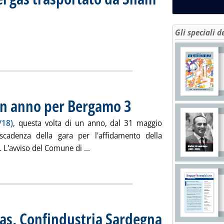
iorno 27 maggio 2019
19 alle 13.27.
Gli speciali d
tidiano del gas trasportato da Snam Rete Gas'
ia
un anno per Bergamo 3
. Pubblicata martedì 28 maggio 2019 al
/18)
, questa volta di un anno, dal 31 maggio
adenza della gara per l'affidamento della
Leggi tutta la notizia: 'Gare gas, pr
 L'avviso del Comune di ...
ia
gas, Confindustria Sardegna