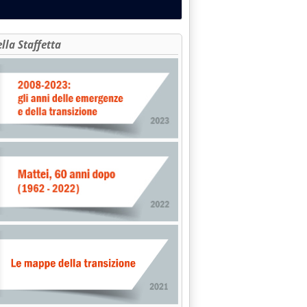
ella Staffetta
le 10.18.
oroga di un anno per Bergamo 3'