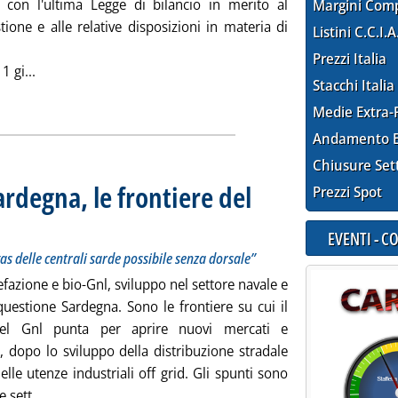
e con l'ultima Legge di bilancio in merito al
Margini Com
one e alle relative disposizioni in materia di
Listini C.C.I.A
Prezzi Italia
Leggi tutta la notizia: 'Gpl, chiarimenti Mise su monitorag
 gi...
Stacchi Italia
ia
Medie Extra-
Andamento E
Chiusure Set
rdegna, le frontiere del
Prezzi Spot
rsione a gas delle centrali sarde possibile senza dorsale”
.
EVENTI - 
as delle centrali sarde possibile senza dorsale”
fazione e bio-Gnl, sviluppo nel settore navale e
questione Sardegna. Sono le frontiere su cui il
del Gnl punta per aprire nuovi mercati e
à, dopo lo sviluppo della distribuzione stradale
elle utenze industriali off grid. Gli spunti sono
Leggi tutta la notizia: 'Microliquefazione e Sardegna, le 
 sett...