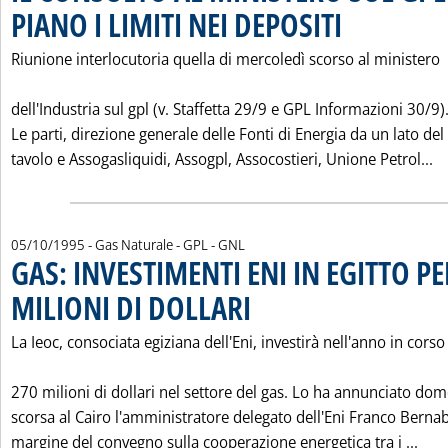
PIANO I LIMITI NEI DEPOSITI
. Pubblicata venerdì 0
Riunione interlocutoria quella di mercoledì scorso al ministero
dell'Industria sul gpl (v. Staffetta 29/9 e GPL Informazioni 30/9)
Le parti, direzione generale delle Fonti di Energia da un lato del
Le
tavolo e Assogasliquidi, Assogpl, Assocostieri, Unione Petrol...
05/10/1995
- Gas Naturale - GPL - GNL
GAS: INVESTIMENTI ENI IN EGITTO PE
MILIONI DI DOLLARI
. Pubblicata giovedì 05 ottobre 1995 alle 
La Ieoc, consociata egiziana dell'Eni, investirà nell'anno in corso
270 milioni di dollari nel settore del gas. Lo ha annunciato do
scorsa al Cairo l'amministratore delegato dell'Eni Franco Bernab
Legg
margine del convegno sulla cooperazione energetica tra i ...