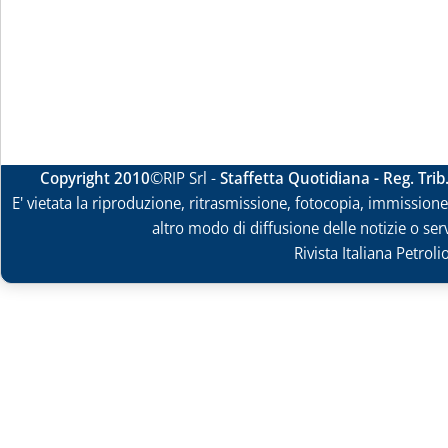
Copyright 2010
©RIP Srl -
Staffetta Quotidiana - Reg. Tri
E' vietata la riproduzione, ritrasmissione, fotocopia, immissione 
altro modo di diffusione delle notizie o ser
Rivista Italiana Petrol