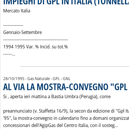
IMPIEGHI DI GPL IN ITALIA (TONNELL
Mercato Italia
--------------
Gennaio-Settembre
---------------------------------------------
1994 1995 Var. % Incid. su tot.%
Leggi tutta la notizia: 'IMPIEGHI DI GPL IN ITALIA (TO
------...
28/10/1995
- Gas Naturale - GPL - GNL
AL VIA LA MOSTRA-CONVEGNO "GPL I
Si ‚ aperta ieri mattina a Bastia Umbra (Perugia), come
preannunciato (v. Staffetta 16/9), la secon da edizione di "Gpl It
'95", la mostra-convegno in calendario fino a domani organizza
Leggi
concessionari dell'AgipGas del Centro Italia, con il sosteg...