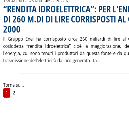
13/04/2001
- Gas Naturale - GPL - GNL
“RENDITA IDROELETTRICA”: PER L'E
DI 260 M.DI DI LIRE CORRISPOSTI AL
2000
. Pubblicata venerdì 13 aprile 2001 alle 15.22.
Il Gruppo Enel ha corrisposto circa 260 miliardi di lire al
cosiddetta “rendita idroelettrica” cioè la maggiorazione, de
l'energia, cui sono tenuti i produttori da questa fonte e da q
Leggi tutta l
trasmissione dell'elettricità da loro generata. Ta...
Torna su...
1
2