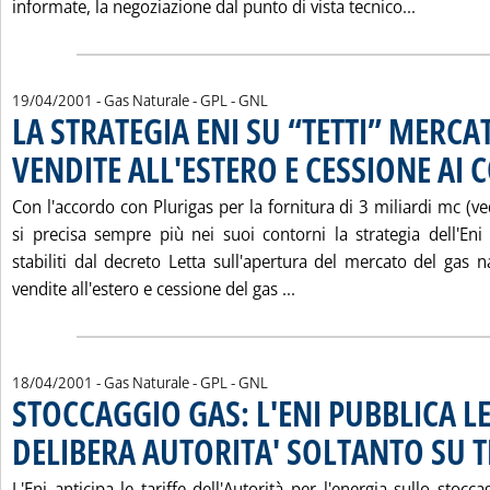
Leggi tu
informate, la negoziazione dal punto di vista tecnico...
19/04/2001
- Gas Naturale - GPL - GNL
LA STRATEGIA ENI SU “TETTI” MERCA
VENDITE ALL'ESTERO E CESSIONE AI 
Con l'accordo con Plurigas per la fornitura di 3 miliardi mc (ve
si precisa sempre più nei suoi contorni la strategia dell'Eni p
stabiliti dal decreto Letta sull'apertura del mercato del gas n
Leggi tutta la notizia:
vendite all'estero e cessione del gas ...
18/04/2001
- Gas Naturale - GPL - GNL
STOCCAGGIO GAS: L'ENI PUBBLICA LE
DELIBERA AUTORITA' SOLTANTO SU 
L'Eni anticipa le tariffe dell'Autorità per l'energia sullo stocc