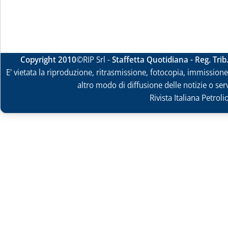
Copyright 2010
©RIP Srl -
Staffetta Quotidiana - Reg. Tri
E' vietata la riproduzione, ritrasmissione, fotocopia, immissione 
altro modo di diffusione delle notizie o ser
Rivista Italiana Petrol