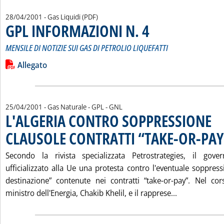
28/04/2001
- Gas Liquidi (PDF)
GPL INFORMAZIONI N. 4
. Sottotitolo: MENSILE DI NOTI
. Pubblicata sabato 28 aprile 2
MENSILE DI NOTIZIE SUI GAS DI PETROLIO LIQUEFATTI
Leggi tutta la notizia: 'GPL INFORMAZIONI N. 4'
Lista allegati PDF alla notizia
Allegato
25/04/2001
- Gas Naturale - GPL - GNL
L'ALGERIA CONTRO SOPPRESSIONE
CLAUSOLE CONTRATTI “TAKE-OR-PAY
Secondo la rivista specializzata Petrostrategies, il gove
ufficializzato alla Ue una protesta contro l'eventuale soppress
destinazione” contenute nei contratti “take-or-pay”. Nel cors
Leggi tutta 
ministro dell'Energia, Chakib Khelil, e il rapprese...