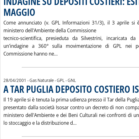
INDAGINE SU DEPOSITI COSTIERI: ESI
MAGGIO
. Pubblicata sabato 28 aprile 2001 alle 15.26.
Come annunciato (v. GPL Informazioni 31/3), il 3 aprile si è
ministero dell'Ambiente della Commissione
tecnico-scientifica, presieduta da Silvestrini, incaricata 
un'indagine a 360° sulla movimentazione di GPL nei po
Leggi tutta la notizia: 'INDAGINE S
Commissione hanno ne...
28/04/2001
- Gas Naturale - GPL - GNL
A TAR PUGLIA DEPOSITO COSTIERO I
Il 19 aprile si è tenuta la prima udienza presso il Tar della Puglia
presentato dalla società Isosar contro un decreto di non compa
ministero dell'Ambiente e dei Beni Culturali nei confronti di u
Leggi tutta la notizia: 'A
lo stoccaggio e la distribuzione d...