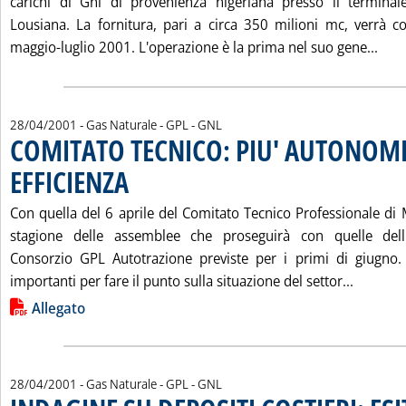
carichi di Gnl di provenienza nigeriana presso il terminal
Lousiana. La fornitura, pari a circa 350 milioni mc, verrà 
Legg
maggio-luglio 2001. L'operazione è la prima nel suo gene...
28/04/2001
- Gas Naturale - GPL - GNL
COMITATO TECNICO: PIU' AUTONOMI
EFFICIENZA
. Pubblicata sabato 28 aprile 2001 alle 15.29.
Con quella del 6 aprile del Comitato Tecnico Professionale di 
stagione delle assemblee che proseguirà con quelle dell'
Consorzio GPL Autotrazione previste per i primi di giugno. 
Leggi t
importanti per fare il punto sulla situazione del settor...
Lista allegati PDF alla notizia
Allegato
28/04/2001
- Gas Naturale - GPL - GNL