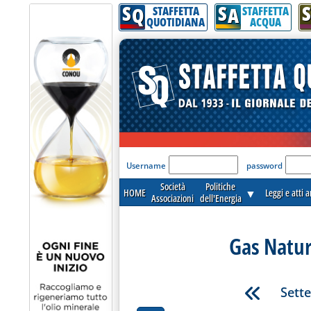
S
S
S
Q
A
STAFFETTA
STAFFETTA
QUOTIDIANA
ACQUA
'Modulo Login per acceder
Username
password
Società
Politiche
HOME
▼
Leggi e atti 
Associazioni
dell'Energia
Gas Natur
Sett