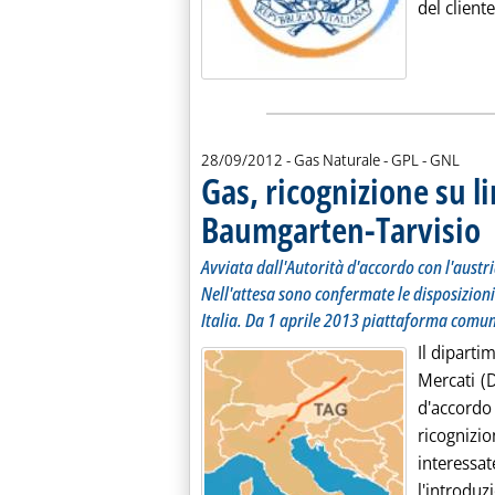
del cliente
28/09/2012
- Gas Naturale - GPL - GNL
Gas, ricognizione su 
Baumgarten-Tarvisio
. 
. 
Avviata dall'Autorità d'accordo con l'austri
Nell'attesa sono confermate le disposizioni
Italia. Da 1 aprile 2013 piattaforma comun
Il diparti
Mercati (D
d'accord
ricognizi
interessat
l'introduzi