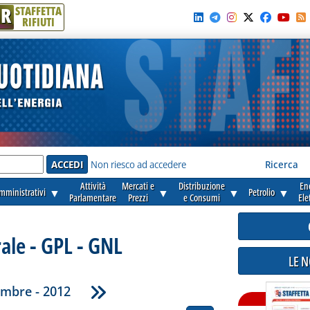
R
STAFFETTA
RIFIUTI
e'
Non riesco ad accedere
Ricerca
Attività
Mercati e
Distribuzione
En
amministrativi
▼
▼
▼
Petrolio
▼
Parlamentare
Prezzi
e Consumi
Ele
ale - GPL - GNL
LE 
embre - 2012