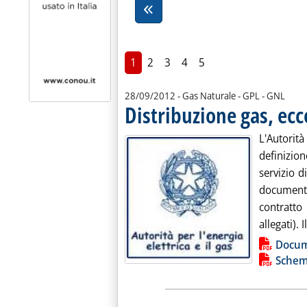
1
2
3
4
5
28/09/2012
- Gas Naturale - GPL - GNL
Distribuzione gas, ecc
L'Autorità
definizio
servizio d
documento
contratto
allegati). I
Lista allegati PDF alla notiz
Docum
Schema