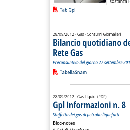
sostanza le
Lista allegati PDF alla notiz
Tab Gpl
28/09/2012
- Gas - Consumi Giornalieri
Bilancio quotidiano d
Rete Gas
. Sottotitolo: Preconsuntivo del g
. Pubblicata venerdì 28 settembre
Preconsuntivo del giorno 27 settembre 20
Leggi tutta la notizia: 'Bilancio quo
Lista allegati PDF alla notiz
TabellaSnam
28/09/2012
- Gas Liquidi (PDF)
Gpl Informazioni n. 8
. S
. P
Staffetta dei gas di petrolio liquefatti
Bloc-notes