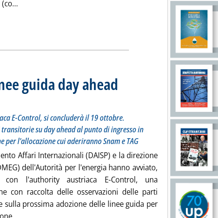
Leggi tutta la notizia: 'Gas, da 1° ottobre cessazione ammi
 (co...
linee guida day ahead
Sottotitolo: Avviata dall'Autorità d'accordo con l'austriaca E-Control, si concluderà il 19 otto
Pubblicata venerdì 28 settembre 2012 alle 11.42.
aca E-Control, si concluderà il 19 ottobre.
 transitorie su day ahead al punto di ingresso in
e per l'allocazione cui aderiranno Snam e TAG
mento Affari Internazionali (DAISP) e la direzione
MEG) dell'Autorità per l'energia hanno avviato,
o con l'authority austriaca E-Control, una
one con raccolta delle osservazioni delle parti
e sulla prossima adozione delle linee guida per
Leggi tutta la notizia: 'Gas, ricognizione su linee guida
one ...