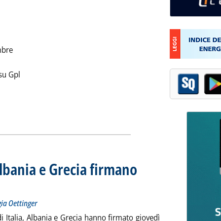
mbre
 su Gpl
la notizia: 'Gpl Informazioni n. 8'
ia
Albania e Grecia firmano
missario Ue all'Energia Oettinger
012 alle 12.33.
ia Oettinger
di Italia, Albania e Grecia hanno firmato giovedì