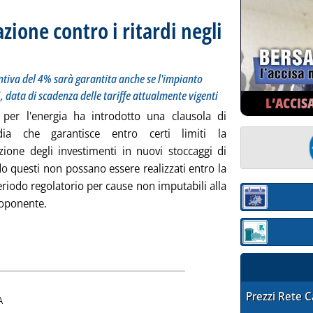
zione contro i ritardi negli
untiva del 4% sarà garantita anche se l'impianto entra in funzione dopo il 31 dicembre 2014, dat
ntiva del 4% sarà garantita anche se l'impianto
 data di scadenza delle tariffe attualmente vigenti
L’ACCIS
à per l'energia ha introdotto una clausola di
rdia che garantisce entro certi limiti la
ione degli investimenti in nuovi stoccaggi di
o questi non possano essere realizzati entro la
eriodo regolatorio per cause non imputabili alla
Sezione:
roponente.
gas, assicurazione contro i ritardi negli iter . '
Sezione: quotaz
ia
STAFFETTA PRE
Prezzi Rete 
A