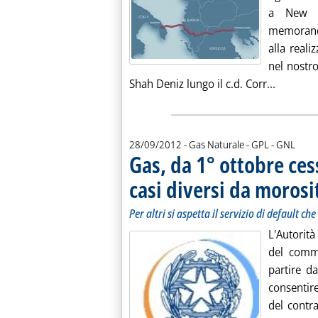
a New Y
memorandu
alla real
nel nostr
Leggi tu
Shah Deniz lungo il c.d. Corr...
28/09/2012
- Gas Naturale - GPL - GNL
Gas, da 1° ottobre ce
casi diversi da morosi
Per altri si aspetta il servizio di default c
L'Autorità
del comma
partire da
consentir
del contra