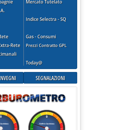
pagnie
Mercato Tutelato
.A.
Indice Selectra - SQ
Rete
Gas - Consumi
xtra-Rete
Prezzi Contratto GPL
sa Eni'
timanali
Today@
CONVEGNI
SEGNALAZIONI