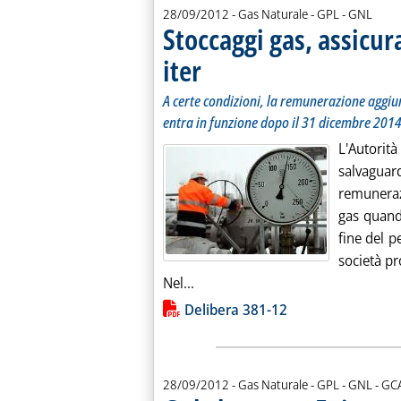
28/09/2012
- Gas Naturale - GPL - GNL
Stoccaggi gas, assicura
iter
. Sottotitolo: A certe condizioni, la remunerazione aggi
. Pubblicata venerdì 28 settembre 2012 alle 18.2.
A certe condizioni, la remunerazione aggiu
entra in funzione dopo il 31 dicembre 2014,
L'Autorit
salvagua
remuneraz
gas quand
fine del p
società p
Leggi tutta la notizia: 'Stoccaggi 
Nel...
Lista allegati PDF alla notiz
Delibera 381-12
di:
28/09/2012
- Gas Naturale - GPL - GNL -
GC