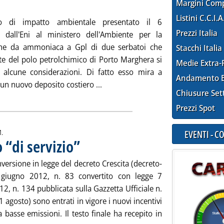
 venerdì 28 settembre 2012 alle 15.46.
Margini Com
Listini C.C.I.A
o di impatto ambientale presentato il 6
Prezzi Italia
 dall'Eni al ministero dell'Ambiente per la
one da ammoniaca a Gpl di due serbatoi che
Stacchi Italia
te del polo petrolchimico di Porto Marghera si
Medie Extra-
 alcune considerazioni. Di fatto esso mira a
Andamento E
Leggi tutta la notizia: 'Gpl , la mos
 un nuovo deposito costiero ...
Chiusure Set
Prezzi Spot
EVENTI - 
.
o “di servizio”
. Pubblicata venerdì 28 settembre 2012 alle 15.45.
versione in legge del decreto Crescita (decreto-
 giugno 2012, n. 83 convertito con legge 7
2, n. 134 pubblicata sulla Gazzetta Ufficiale n.
1 agosto) sono entrati in vigore i nuovi incentivi
a basse emissioni. Il testo finale ha recepito in