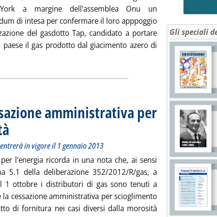
ork a margine dell'assemblea Onu un
m di intesa per confermare il loro apppoggio
Gli speciali d
izzazione del gasdotto Tap, candidato a portare
o paese il gas prodotto dal giacimento azero di
tta la notizia: 'Gasdotto Tap: Italia, Albania e Grecia firmano a
ssazione amministrativa per
tà
. Sottotitolo: Per altri si aspetta il servizio di default che entrerà in vigore il 1 gennaio 201
. Pubblicata venerdì 28 settembre 2012 alle 11.51.
he entrerà in vigore il 1 gennaio 2013
 per l'energia ricorda in una nota che, ai sensi
 5.1 della deliberazione 352/2012/R/gas, a
l 1 ottobre i distributori di gas sono tenuti a
e la cessazione amministrativa per scioglimento
tto di fornitura nei casi diversi dalla morosità