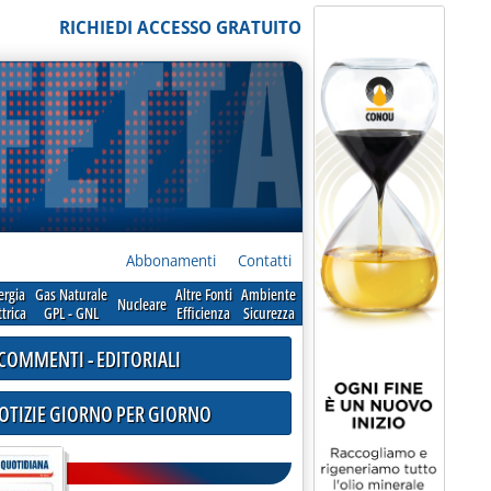
RICHIEDI ACCESSO GRATUITO
Abbonamenti
Contatti
ergia
Gas Naturale
Altre Fonti
Ambiente
Nucleare
ttrica
GPL - GNL
Efficienza
Sicurezza
COMMENTI - EDITORIALI
NOTIZIE GIORNO PER GIORNO