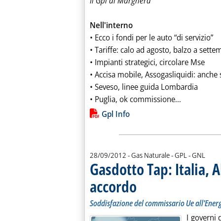
Il Gpl di Marghera
Nell'interno
• Ecco i fondi per le auto “di servizio”
• Tariffe: calo ad agosto, balzo a sette
• Impianti strategici, circolare Mse
• Accisa mobile, Assogasliquidi: anche
• Seveso, linee guida Lombardia
Leggi tutta 
• Puglia, ok commissione...
Lista allegati PDF alla notiz
Gpl Info
28/09/2012
- Gas Naturale - GPL - GNL
Gasdotto Tap: Italia, 
accordo
. Sottotitolo: Soddisfazione del com
. Pubblicata venerdì 28 settembre 2
Soddisfazione del commissario Ue all'Energ
I governi 