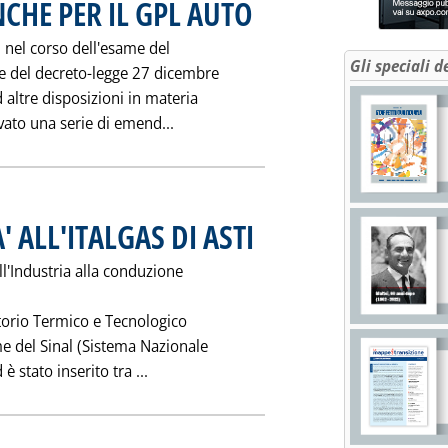
CHE PER IL GPL AUTO
. Pubblicata mercoledì 22 febbraio 1995 a
nel corso dell'esame del
Gli speciali d
ge del decreto-legge 27 dicembre
 altre disposizioni in materia
Leggi tutta la notizia: 'CONTRO IL
ovato una serie di emend...
' ALL'ITALGAS DI ASTI
. Pubblicata martedì 21 febbraio 1995 all
l'Industria alla conduzione
atorio Termico e Tecnologico
me del Sinal (Sistema Nazionale
Leggi tutta la notizia: 'ATTESTATO DI QUA
 stato inserito tra ...