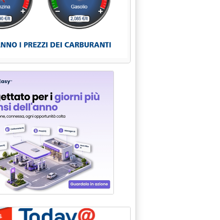
U CARBONE-METANO A ROMA: LETTERA ASSOPETROLI A RUTELLI'