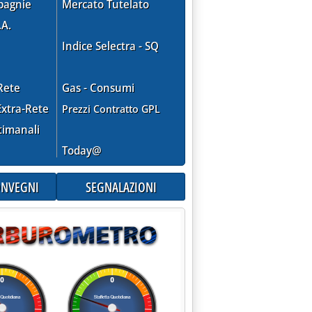
pagnie
Mercato Tutelato
.A.
Indice Selectra - SQ
 SUL TERRITORIO NAZIONALE'
Rete
Gas - Consumi
xtra-Rete
Prezzi Contratto GPL
timanali
 0.0.
Today@
CONVEGNI
SEGNALAZIONI
% DI GASENERGIA IBERICA'