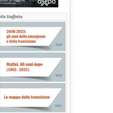
lle 0.0.
ella Staffetta
 PIENO DI CARBURANTI IN SLOVENIA ALIQUOTA RIDOTTA ANCHE P
e 0.0.
LITA' ALL'ITALGAS DI ASTI'