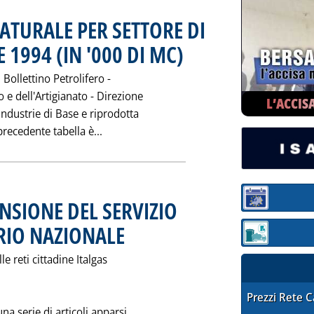
ATURALE PER SETTORE DI
 1994 (IN '000 DI MC)
. Pubblicata venerdì 24 febbraio 1995 a
l Bollettino Petrolifero -
 e dell'Artigianato - Direzione
L’ACCIS
Industrie di Base e riprodotta
Leggi tutta la notizia: 'EROGAZIONE DI 
precedente tabella è...
Sezione:
ANSIONE DEL SERVIZIO
RIO NAZIONALE
. Pubblicata giovedì 23 febbraio 1995 alle 0.0.
Sezione: quotaz
le reti cittadine Italgas
STAFFETTA PRE
Prezzi Rete 
na serie di articoli apparsi