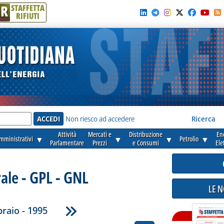
R
STAFFETTA
RIFIUTI
e'
Non riesco ad accedere
Ricerca
Attività
Mercati e
Distribuzione
En
amministrativi
▼
▼
▼
Petrolio
▼
Parlamentare
Prezzi
e Consumi
Ele
ale - GPL - GNL
LE 
raio - 1995