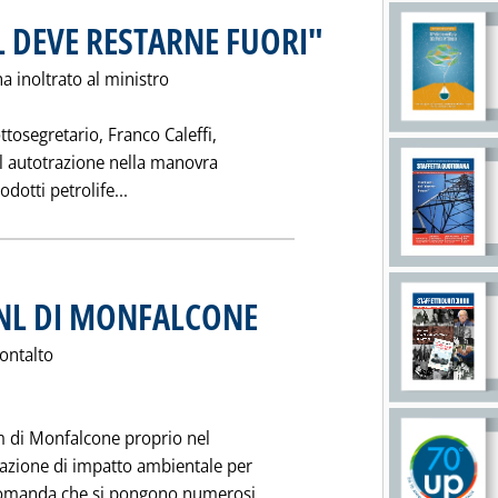
L DEVE RESTARNE FUORI"
. Pubblicata sabato 18 febbraio 1
a inoltrato al ministro
ttosegretario, Franco Caleffi,
pl autotrazione nella manovra
Leggi tutta la notizia: 'MANOVRA BIS: "IL GP
odotti petrolife...
GNL DI MONFALCONE
. Pubblicata sabato 18 febbraio 1995 alle 0.0
Montalto
m di Monfalcone proprio nel
tazione di impatto ambientale per
 domanda che si pongono numerosi