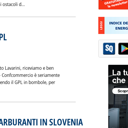
Leggi tutta la notizia: 'METANIZZAZIONE DELLA 
i ostacoli d...
PL
. Pubblicata mercoledì 22 febbraio 1995 alle 0.0.
to Lavarini, riceviamo e ben
s - Confcommercio è seriamente
dendo il GPL in bombole, per
GLI AUMENTI DEL GPL'
CARBURANTI IN SLOVENIA