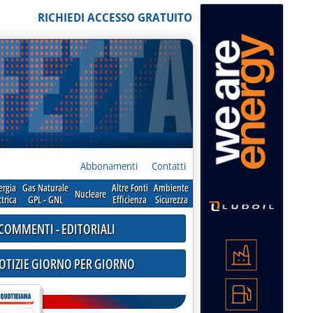
RICHIEDI ACCESSO GRATUITO
Abbonamenti
Contatti
ergia
Gas Naturale
Altre Fonti
Ambiente
Nucleare
ttrica
GPL - GNL
Efficienza
Sicurezza
COMMENTI - EDITORIALI
NOTIZIE GIORNO PER GIORNO