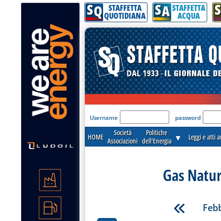
S
S
S
Q
A
STAFFETTA
STAFFETTA
QUOTIDIANA
ACQUA
'Modulo Login per acceder
Username
password
Società
Politiche
HOME
▼
Leggi e atti 
Associazioni
dell'Energia
Gas Natur
Febb