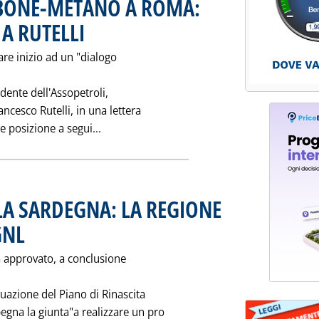
RBONE-METANO A ROMA:
A RUTELLI
. Pubblicata giovedì 23 febbraio 1995 alle 0.0.
re inizio ad un "dialogo
idente dell'Assopetroli,
ancesco Rutelli, in una lettera
Leggi tutta la notizia: 'L'ORDINANZA S
e posizione a segui...
LA SARDEGNA: LA REGIONE
GNL
. Pubblicata mercoledì 22 febbraio 1995 alle 0.0.
a approvato, a conclusione
uazione del Piano di Rinascita
gna la giunta"a realizzare un pro