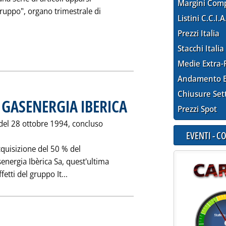
Margini Com
ruppo", organo trimestrale di
Listini C.C.I.A
Prezzi Italia
 notizia: '"A TUTTO GAS" L'ESPANSIONE DEL SERVIZIO METANO
Stacchi Italia
Medie Extra-
Andamento E
Chiusure Set
I GASENERGIA IBERICA
. Pubblicata giovedì 23 febbraio 1995 alle
Prezzi Spot
del 28 ottobre 1994, concluso
EVENTI - 
acquisizione del 50 % del
energia Ibèrica Sa, quest'ultima
Leggi tutta la notizia: 'AD ITALGAS IL 50 
ffetti del gruppo It...