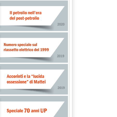
995 alle 0.0.
L DEVE RESTARNE FUORI"'
.