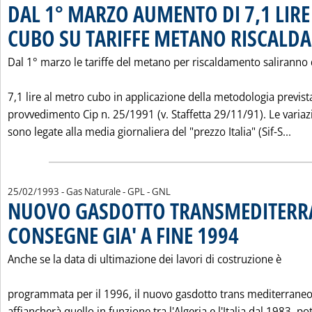
DAL 1° MARZO AUMENTO DI 7,1 LIR
CUBO SU TARIFFE METANO RISCALD
Dal 1° marzo le tariffe del metano per riscaldamento saliranno 
7,1 lire al metro cubo in applicazione della metodologia previst
provvedimento Cip n. 25/1991 (v. Staffetta 29/11/91). Le variaz
Leg
sono legate alla media giornaliera del "prezzo Italia" (Sif-S...
25/02/1993
- Gas Naturale - GPL - GNL
NUOVO GASDOTTO TRANSMEDITERR
CONSEGNE GIA' A FINE 1994
. Pubblicata giovedì 2
Anche se la data di ultimazione dei lavori di costruzione è
programmata per il 1996, il nuovo gasdotto trans mediterraneo
affiancherà quello in funzione tra l'Algeria e l'Italia dal 1983, po