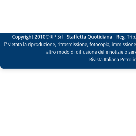
Copyright 2010
©RIP Srl -
Staffetta Quotidiana - Reg. Tri
E' vietata la riproduzione, ritrasmissione, fotocopia, immissione 
altro modo di diffusione delle notizie o ser
Rivista Italiana Petrol