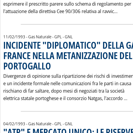
esprimere il prescritto parere sullo schema di regolamento per
Leggi 
l'attuazione della direttiva Cee 90/306 relativa al ravvic...
11/02/1993
- Gas Naturale - GPL - GNL
INCIDENTE "DIPLOMATICO" DELLA G
FRANCE NELLA METANIZZAZIONE DEL
PORTOGALLO
. Pubblicata giovedì 11 febbraio 1993 alle 0.0.
Divergenze di opinione sulla ripartizione dei rischi di investime
e un incidente formale nelle comunicazioni fra le parti in causa
rischiano di far saltare, dopo mesi di negoziati tra la società
Le
elettrica statale portoghese e il consorzio Natgas, l'accordo ...
04/02/1993
- Gas Naturale - GPL - GNL
"ATR" E MERCATO UNICO: LE RISERV