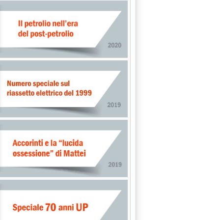
REZZI PETROLIFERI SUI MERCATI INTERNAZIONALI'