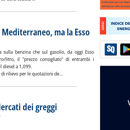
n Mediterraneo, ma la Esso
giovedì 22 febbraio 2007 alle 15.39.
 sulla benzina che sul gasolio, da oggi Esso
ro/litro, il "prezzo consigliato" di entrambi i
il diesel a 1,099.
Leggi tutta la notizia: 'Benzina 
 di rilievo per le quotazioni de...
ercati dei greggi
. Sottotitolo: di Maurizio Moscatelli e Massimo Guer
. Pubblicata giovedì 22 febbraio 2007 alle 14.50.
a