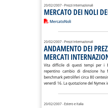
20/02/2007
- Prezzi Internazionali
MERCATO DEI NOLI D
Leggi tutta la notizia: 'MERCATO D
Lista allegati PDF alla notiz
MercatoNoli
20/02/2007
- Prezzi Internazionali
ANDAMENTO DEI PREZZ
MERCATI INTERNAZIO
Vita difficile di questi tempi per i
repentino cambio di direzione ha f
benchmark petroliferi circa 80 cente
venerdì 16. La quotazione del Nymex in 
20/02/2007
- Estero e Italia