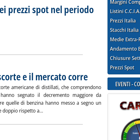
Margini Com
ei prezzi spot nel periodo
Listini C.C.I.A
ttotitolo: Mercato petrolifero internazionale
bblicata lunedì 26 febbraio 2007 alle 16.28.
Prezzi Italia
Stacchi Italia
Medie Extra-
$/tonn dei prezzi spot nel periodo dal 12 al 23 febbraio'
ia
Andamento E
Chiusure Set
Prezzi Spot
scorte e il mercato corre
. Pubblicata venerdì 23 febbraio 20
EVENTI - 
scorte americane di distillati, che comprendono
, hanno segnato il decremento maggiore da
re quelle di benzina hanno messo a segno un
Leggi tutta la notizia: 'Petrolio, scendono le
e doppio rispetto a...