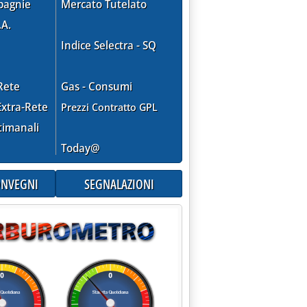
pagnie
Mercato Tutelato
.A.
Indice Selectra - SQ
Rete
Gas - Consumi
xtra-Rete
Prezzi Contratto GPL
timanali
Today@
07 alle 15.46.
CONVEGNI
SEGNALAZIONI
 scorte e il mercato corre'