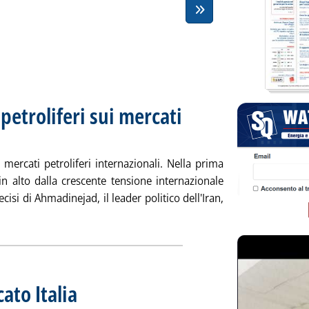
etroliferi sui mercati
 27 febbraio 2007 alle 15.43.
mercati petroliferi internazionali. Nella prima
i in alto dalla crescente tensione internazionale
isi di Ahmadinejad, il leader politico dell'Iran,
ggi tutta la notizia: 'Andamento dei prezzi petroliferi sui merca
ato Italia
. Sottotitolo: di G. Massimo Patrignani
. Pubblicata martedì 27 febbraio 2007 alle 14.51.