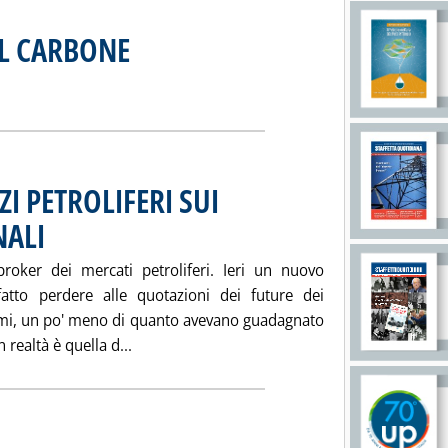
EL CARBONE
. Pubblicata martedì 20 febbraio 2007 alle 15.6.
EI NOLI DEL CARBONE'
ia
I PETROLIFERI SUI
NALI
. Pubblicata martedì 20 febbraio 2007 alle 17.8.
 broker dei mercati petroliferi. Ieri un nuovo
atto perdere alle quotazioni dei future dei
simi, un po' meno di quanto avevano guadagnato
Leggi tutta la notizia: 'ANDAMENTO DEI P
realtà è quella d...