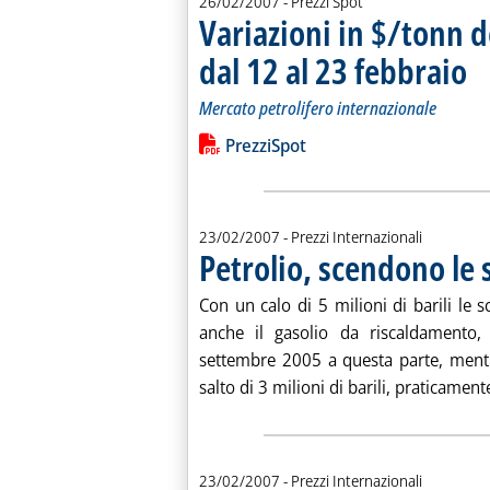
26/02/2007
- Prezzi Spot
Variazioni in $/tonn d
dal 12 al 23 febbraio
. So
. Pu
Mercato petrolifero internazionale
Leggi tutta la notizia: 'Variazioni in 
Lista allegati PDF alla notiz
PrezziSpot
23/02/2007
- Prezzi Internazionali
Petrolio, scendono le 
Con un calo di 5 milioni di barili le 
anche il gasolio da riscaldamento
settembre 2005 a questa parte, ment
salto di 3 milioni di barili, praticament
23/02/2007
- Prezzi Internazionali