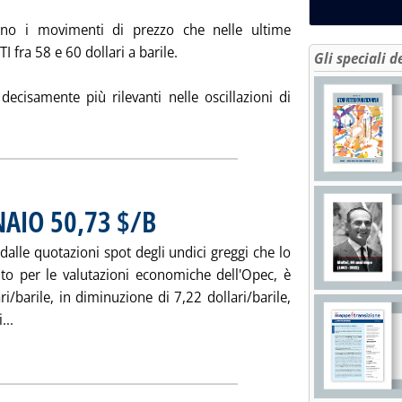
nano i movimenti di prezzo che nelle ultime
I fra 58 e 60 dollari a barile.
Gli speciali d
 decisamente più rilevanti nelle oscillazioni di
a la notizia: 'Mercati a termine & Mercati dei greggi'
NAIO 50,73 $/B
. Pubblicata mercoledì 21 febbraio 2007 alle 15.2.
 dalle quotazioni spot degli undici greggi che lo
o per le valutazioni economiche dell'Opec, è
ri/barile, in diminuzione di 7,22 dollari/barile,
Leggi tutta la notizia: 'PANIERE OPEC: A GENNAIO 50,73 $/B'
...
ia