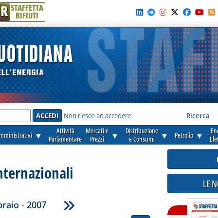
R
STAFFETTA
RIFIUTI
e'
Non riesco ad accedere
Ricerca
Attività
Mercati e
Distribuzione
En
amministrativi
▼
▼
▼
Petrolio
▼
Parlamentare
Prezzi
e Consumi
Ele
nternazionali
LE 
raio - 2007