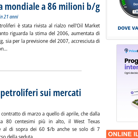
 mondiale a 86 milioni b/g
. Sottotitolo: Nel 2006 p
. Pubblicata venerdì 23 fe
in 21 anni
iferi è stata rivista al rialzo nell'Oil Market
uanto riguarda la stima del 2006, aumentata di
g, sia per la previsione del 2007, accresciuta di
Leggi tutta la notizia: 'Aie, nel 2007 domanda mondiale a 8
n...
ia
etroliferi sui mercati
 22 febbraio 2007 alle 16.29.
contratto di marzo a quello di aprile, che dalla
ca 80 centesimi più in alto, il West Texas
re al di sopra dei 60 $/b anche se solo di 7
Leggi tutta la notizia: 'Andamento dei prezzi p
so della seduta ...