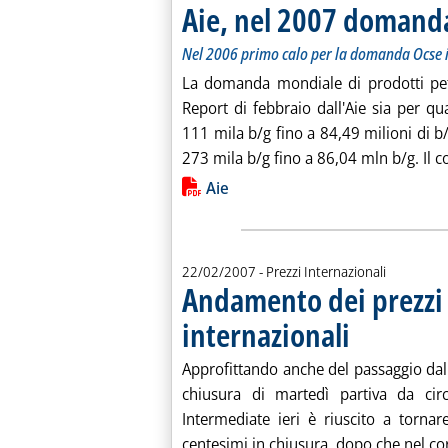
Aie, nel 2007 domanda
Nel 2006 primo calo per la domanda Ocse 
La domanda mondiale di prodotti petrol
Report di febbraio dall'Aie sia per q
111 mila b/g fino a 84,49 milioni di b/
273 mila b/g fino a 86,04 mln b/g. Il co
Lista allegati PDF alla notiz
Aie
22/02/2007
- Prezzi Internazionali
Andamento dei prezzi p
internazionali
. Pubblicata giovedì
Approfittando anche del passaggio dal 
chiusura di martedì partiva da cir
Intermediate ieri è riuscito a torna
centesimi in chiusura, dopo che nel cor