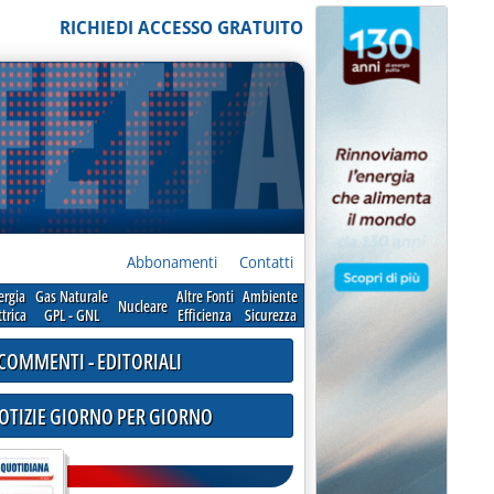
RICHIEDI ACCESSO GRATUITO
Abbonamenti
Contatti
ergia
Gas Naturale
Altre Fonti
Ambiente
Nucleare
ttrica
GPL - GNL
Efficienza
Sicurezza
COMMENTI - EDITORIALI
NOTIZIE GIORNO PER GIORNO