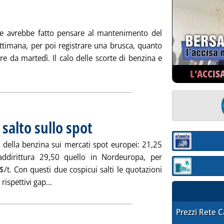
he avrebbe fatto pensare al mantenimento del
ttimana, per poi registrare una brusca, quanto
re da martedì. Il calo delle scorte di benzina e
a notizia: 'Mercato estero & mercato Italia'
L’ACCIS
salto sullo spot
. Pubblicata lunedì 26 febbraio 2007 alle 16.33.
 della benzina sui mercati spot europei: 21,25
Sezione:
addirittura 29,50 quello in Nordeuropa, per
$/t. Con questi due cospicui salti le quotazioni
Sezione: quotaz
Leggi tutta la notizia: 'Carburanti, ancora un sal
ispettivi gap...
STAFFETTA PRE
Prezzi Rete 