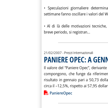
• Speculazioni giornaliere determi
settimane fanno oscillare i valori del WT
• Al di là delle motivazioni tecniche,
Leggi tutt
breve periodo, si registran...
21/02/2007
- Prezzi Internazionali
PANIERE OPEC: A GEN
Il valore del “Paniere Opec”, derivante
compongono, che funge da riferiment
risultato in gennaio pari a 50,73 dolla
circa il –12,5%, rispetto ai 57,95 dollari
Lista allegati PDF alla notiz
PaniereOpec