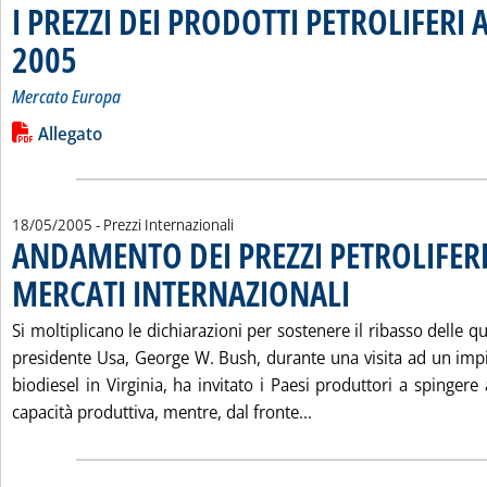
I PREZZI DEI PRODOTTI PETROLIFERI
2005
. Sottotitolo: Mercato Europa
. Pubblicata giovedì 19 maggio 2005 alle 15.49.
Mercato Europa
Leggi tutta la notizia: 'I PREZZI DEI PRODOTTI PETROLIFERI
Lista allegati PDF alla notizia
Allegato
18/05/2005
- Prezzi Internazionali
ANDAMENTO DEI PREZZI PETROLIFERI
MERCATI INTERNAZIONALI
. Pubblicata mercoledì 18
Si moltiplicano le dichiarazioni per sostenere il ribasso delle qu
presidente Usa, George W. Bush, durante una visita ad un imp
biodiesel in Virginia, ha invitato i Paesi produttori a spinger
Leggi tutta la notiz
capacità produttiva, mentre, dal fronte...