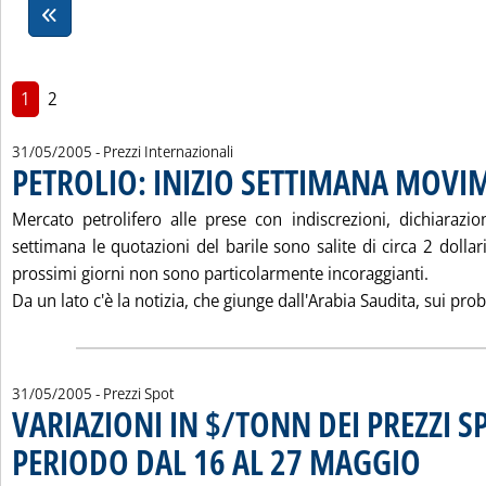
1
2
31/05/2005
- Prezzi Internazionali
PETROLIO: INIZIO SETTIMANA MOV
Mercato petrolifero alle prese con indiscrezioni, dichiarazio
settimana le quotazioni del barile sono salite di circa 2 dollari
prossimi giorni non sono particolarmente incoraggianti.
Da un lato c'è la notizia, che giunge dall'Arabia Saudita, sui probl
31/05/2005
- Prezzi Spot
VARIAZIONI IN $/TONN DEI PREZZI S
PERIODO DAL 16 AL 27 MAGGIO
. Sottotitolo
. Pubblicata