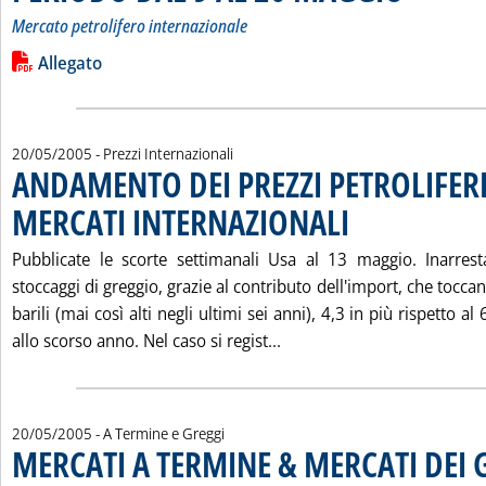
Mercato petrolifero internazionale
Leggi tutta la notizia: 'VARIAZIONI IN $/TONN DEI PREZZI
Lista allegati PDF alla notizia
Allegato
20/05/2005
- Prezzi Internazionali
ANDAMENTO DEI PREZZI PETROLIFERI
MERCATI INTERNAZIONALI
. Pubblicata venerdì 20 ma
Pubblicate le scorte settimanali Usa al 13 maggio. Inarresta
stoccaggi di greggio, grazie al contributo dell'import, che tocca
barili (mai così alti negli ultimi sei anni), 4,3 in più rispetto a
Leggi tutta la notizia: 
allo scorso anno. Nel caso si regist...
20/05/2005
- A Termine e Greggi
MERCATI A TERMINE & MERCATI DEI 