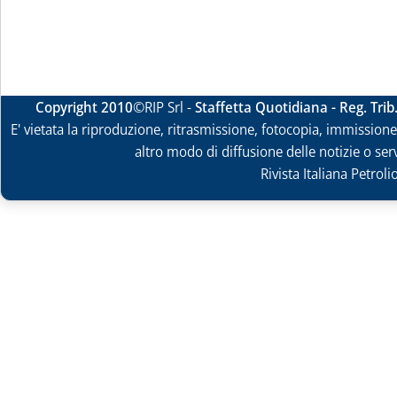
Copyright 2010
©RIP Srl -
Staffetta Quotidiana - Reg. Tri
E' vietata la riproduzione, ritrasmissione, fotocopia, immissione 
altro modo di diffusione delle notizie o ser
Rivista Italiana Petrol