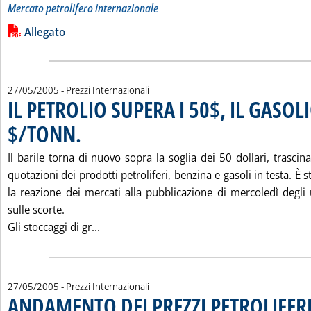
Mercato petrolifero internazionale
Leggi tutta la notizia: 'VARIAZIONI IN $/TONN DEI PREZZI
Lista allegati PDF alla notizia
Allegato
27/05/2005
- Prezzi Internazionali
IL PETROLIO SUPERA I 50$, IL GASOLI
$/TONN.
. Pubblicata venerdì 27 maggio 2005 alle 15.29.
Il barile torna di nuovo sopra la soglia dei 50 dollari, trascin
quotazioni dei prodotti petroliferi, benzina e gasoli in testa. È s
la reazione dei mercati alla pubblicazione di mercoledì degli 
sulle scorte.
Leggi tutta la notizia: 'IL PETROLIO SUPER
Gli stoccaggi di gr...
27/05/2005
- Prezzi Internazionali
ANDAMENTO DEI PREZZI PETROLIFERI