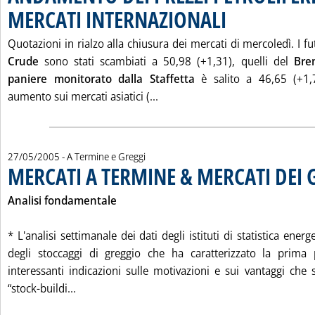
MERCATI INTERNAZIONALI
. Pubblicata venerdì 27 ma
Quotazioni in rialzo alla chiusura dei mercati di mercoledì. I fu
Crude
sono stati scambiati a 50,98 (+1,31), quelli del
Bre
paniere monitorato dalla Staffetta
è salito a 46,65 (+1,7
Leggi tutta la notizia: 'AND
aumento sui mercati asiatici (...
27/05/2005
- A Termine e Greggi
MERCATI A TERMINE & MERCATI DEI 
Analisi fondamentale
* L'analisi settimanale dei dati degli istituti di statistica energ
degli stoccaggi di greggio che ha caratterizzato la prima
interessanti indicazioni sulle motivazioni e sui vantaggi che 
Leggi tutta la notizia: 'MERCATI A TERMINE & 
“stock-buildi...