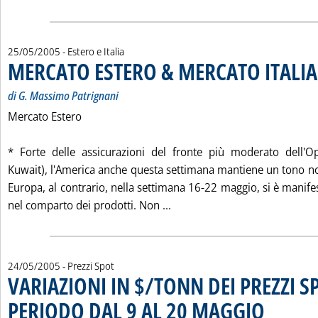
25/05/2005
- Estero e Italia
MERCATO ESTERO & MERCATO ITALIA
di G. Massimo Patrignani
Mercato Estero
* Forte delle assicurazioni del fronte più moderato dell'O
Kuwait), l'America anche questa settimana mantiene un tono n
Europa, al contrario, nella settimana 16-22 maggio, si è manifes
Leggi tutta la notizia: 'ME
nel comparto dei prodotti. Non ...
24/05/2005
- Prezzi Spot
VARIAZIONI IN $/TONN DEI PREZZI S
PERIODO DAL 9 AL 20 MAGGIO
. Sottotitolo: M
. Pubblicata ma