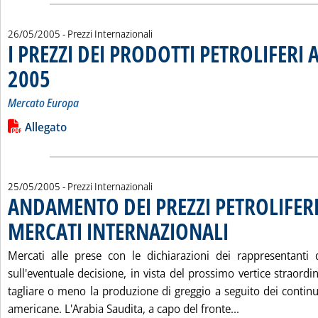
26/05/2005
- Prezzi Internazionali
I PREZZI DEI PRODOTTI PETROLIFERI A
2005
. Sottotitolo: Mercato Europa
. Pubblicata giovedì 26 maggio 2005 alle 15.3.
Mercato Europa
Leggi tutta la notizia: 'I PREZZI DEI PRODOTTI PETROLIFERI A
Lista allegati PDF alla notizia
Allegato
25/05/2005
- Prezzi Internazionali
ANDAMENTO DEI PREZZI PETROLIFERI
MERCATI INTERNAZIONALI
. Pubblicata mercoledì 25
Mercati alle prese con le dichiarazioni dei rappresentanti 
sull'eventuale decisione, in vista del prossimo vertice straordi
tagliare o meno la produzione di greggio a seguito dei continu
Leggi tutta la
americane. L'Arabia Saudita, a capo del fronte...