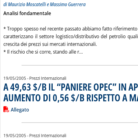
di Maurizio Moscatelli e Massimo Guerrera
Analisi fondamentale
* Troppo spesso nel recente passato abbiamo fatto riferimento ai
caratterizzano il settore logistico/distributivo del petrolio quali
crescita dei prezzi sui mercati internazionali.
Leggi tutta la notizia:
* Il rischio che si corre, stando alle r...
19/05/2005
- Prezzi Internazionali
A 49,63 $/B IL “PANIERE OPEC” IN AP
AUMENTO DI 0,56 $/B RISPETTO A 
Leggi tutta la notizia: 'A 49,63 $/B IL “PANIERE OPEC” IN 
Lista allegati PDF alla notizia
Allegato
19/05/2005
- Prezzi Internazionali