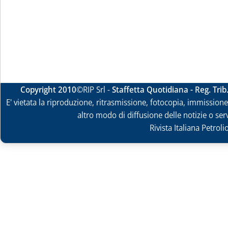
Copyright 2010
©RIP Srl -
Staffetta Quotidiana - Reg. Tri
E' vietata la riproduzione, ritrasmissione, fotocopia, immissione 
altro modo di diffusione delle notizie o ser
Rivista Italiana Petrol