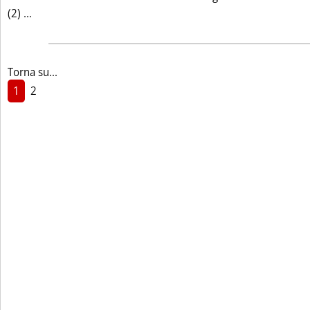
Leggi tutta la notizia: 'LIVELLI INDICATIVI PREZZI AL 
(2) ...
Torna su...
1
2