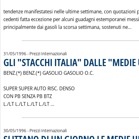
tendenze manifestatesi nelle ultime settimane, con quotazioni 
cedenti fatta eccezione per alcuni guadagni estemporanei mess
Leg
principalmente dai gasoli la scorsa settimana, sostenuti ne...
31/05/1996
- Prezzi Internazionali
GLI "STACCHI ITALIA" DALLE "MEDIE
BENZ.(*) BENZ.(*) GASOLIO GASOLIO O.C.
SUPER SUPER AUTO RISC. DENSO
CON PB SENZA PB BTZ
Leggi tutta la notizia: 'GLI "STACCHI 
L./LT L./LT L./LT L./LT ...
30/05/1996
- Prezzi Internazionali