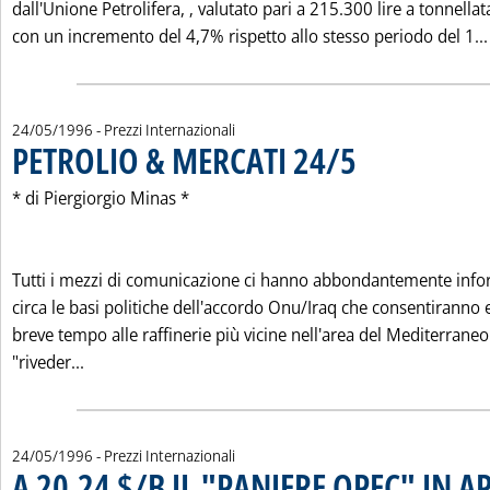
dall'Unione Petrolifera, ‚ valutato pari a 215.300 lire a tonnellat
con un incremento del 4,7% rispetto allo stesso periodo del 1...
24/05/1996
- Prezzi Internazionali
PETROLIO & MERCATI 24/5
. Pubblicata venerdì 24 m
* di Piergiorgio Minas *
Tutti i mezzi di comunicazione ci hanno abbondantemente inf
circa le basi politiche dell'accordo Onu/Iraq che consentiranno 
breve tempo alle raffinerie più vicine nell'area del Mediterraneo
Leggi tutta la notizia: 'PETROLIO & MERCATI 24/5'
"riveder...
24/05/1996
- Prezzi Internazionali
A 20,24 $/B IL "PANIERE OPEC" IN AP