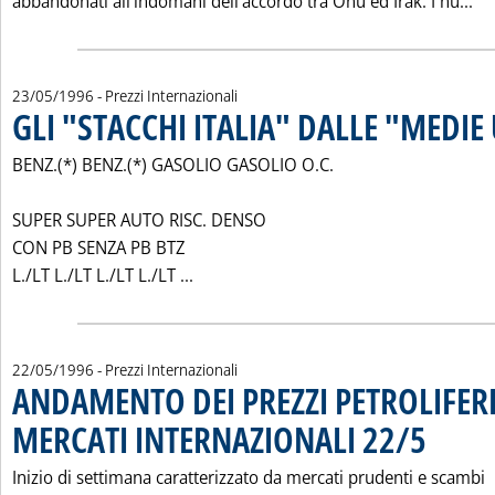
Le
abbandonati all'indomani dell'accordo tra Onu ed Irak. I nu...
23/05/1996
- Prezzi Internazionali
GLI "STACCHI ITALIA" DALLE "MEDIE
BENZ.(*) BENZ.(*) GASOLIO GASOLIO O.C.
SUPER SUPER AUTO RISC. DENSO
CON PB SENZA PB BTZ
Leggi tutta la notizia: 'GLI "STACCHI 
L./LT L./LT L./LT L./LT ...
22/05/1996
- Prezzi Internazionali
ANDAMENTO DEI PREZZI PETROLIFERI
MERCATI INTERNAZIONALI 22/5
. Pubblicata
Inizio di settimana caratterizzato da mercati prudenti e scambi