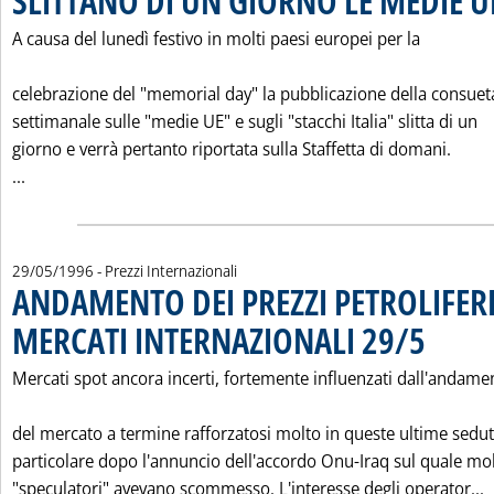
SLITTANO DI UN GIORNO LE MEDIE U
A causa del lunedì festivo in molti paesi europei per la
celebrazione del "memorial day" la pubblicazione della consueta
settimanale sulle "medie UE" e sugli "stacchi Italia" slitta di un
giorno e verrà pertanto riportata sulla Staffetta di domani.
Leggi tutta la notizia: 'SLITTANO DI UN GIORNO LE MEDIE 
...
29/05/1996
- Prezzi Internazionali
ANDAMENTO DEI PREZZI PETROLIFERI
MERCATI INTERNAZIONALI 29/5
. Pubblicata
Mercati spot ancora incerti, fortemente influenzati dall'andame
del mercato a termine rafforzatosi molto in queste ultime sedut
particolare dopo l'annuncio dell'accordo Onu-Iraq sul quale mol
L
"speculatori" avevano scommesso. L'interesse degli operator...