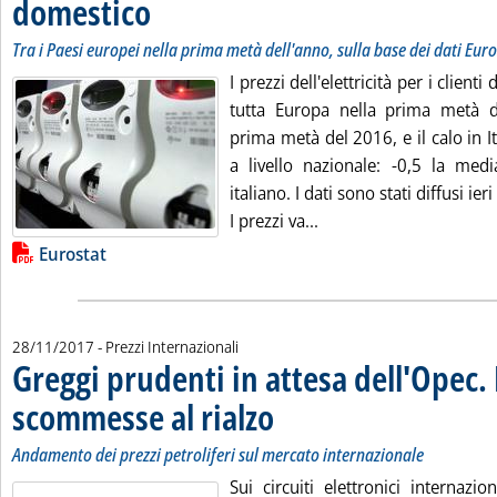
domestico
. Sottotitolo: Tra i Paesi europei nella prima metà dell'anno, sull
. Pubblicata giovedì 30 novembre 2017 alle 11.11.
Tra i Paesi europei nella prima metà dell'anno, sulla base dei dati Euro
I prezzi dell'elettricità per i client
tutta Europa nella prima metà d
prima metà del 2016, e il calo in Ita
a livello nazionale: -0,5 la med
italiano. I dati sono stati diffusi ier
Leggi tutta la notizia: '
I prezzi va...
Lista allegati PDF alla notizia
Eurostat
28/11/2017
- Prezzi Internazionali
Greggi prudenti in attesa dell'Opec. I
scommesse al rialzo
. Sottotitolo: Andamento dei prezzi petroli
. Pubblicata martedì 28 novembre 2017 al
Andamento dei prezzi petroliferi sul mercato internazionale
Sui circuiti elettronici internazio