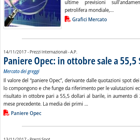
ultime previsioni sull'andam
Leggi tutta 
petrolifera mondiale,...
Lista allegati PDF alla notizia
Grafici Mercato
di:
14/11/2017
- Prezzi Internazionali -
A.P.
Paniere Opec: in ottobre sale a 55,5
Mercato dei greggi
Il valore del “paniere Opec”, derivante dalle quotazioni spot dei
lo compongono e che funge da riferimento per le valutazioni e
risultato in ottobre pari a 55,5 dollari al barile, in aumento di 
Leggi tutta la notizia: 
mese precedente. La media dei primi ...
Lista allegati PDF alla notizia
Paniere Opec
13/11/2017
- Prezzi Spot