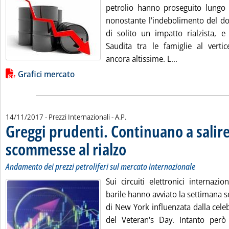
petrolio hanno proseguito lungo l
nonostante l'indebolimento del dol
di solito un impatto rialzista, e
Saudita tra le famiglie al verti
Leggi tutta la
ancora altissime. L...
Lista allegati PDF alla notizia
Grafici mercato
di:
14/11/2017
- Prezzi Internazionali -
A.P.
Greggi prudenti. Continuano a salire
scommesse al rialzo
. Sottotitolo: Andamento dei prezzi petroli
. Pubblicata martedì 14 novembre 2017 al
Andamento dei prezzi petroliferi sul mercato internazionale
Sui circuiti elettronici internazio
barile hanno avviato la settimana s
di New York influenzata dalla celebr
del Veteran's Day. Intanto però 