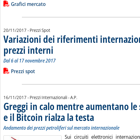
Lista allegati PDF alla notizia
Grafici mercato
20/11/2017
- Prezzi Spot
Variazioni dei riferimenti internazio
prezzi interni
. Sottotitolo: Dal 6 al 17 novembre 2017
. Pubblicata lunedì 20 novembre 2017 alle 11.28.
Dal 6 al 17 novembre 2017
Leggi tutta la notizia: 'Variazioni dei riferimenti internazional
Lista allegati PDF alla notizia
Prezzi spot
di:
16/11/2017
- Prezzi Internazionali -
A.P.
Greggi in calo mentre aumentano le 
e il Bitcoin rialza la testa
. Sottotitolo: Andamento dei pre
. Pubblicata giovedì 16 novemb
Andamento dei prezzi petroliferi sul mercato internazionale
Sui circuiti elettronici internazio