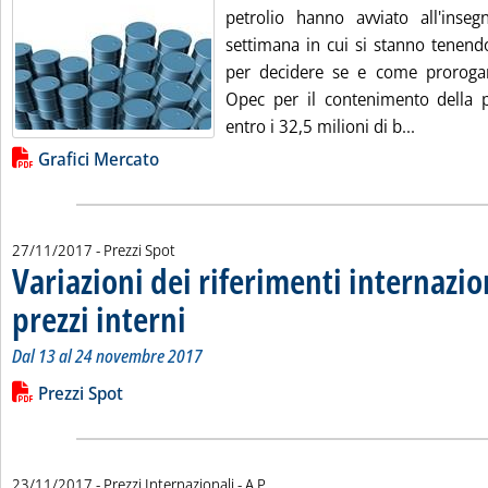
petrolio hanno avviato all'inse
settimana in cui si stanno tenendo
per decidere se e come prorogar
Opec per il contenimento della 
Leggi tut
entro i 32,5 milioni di b...
Lista allegati PDF alla notizia
Grafici Mercato
27/11/2017
- Prezzi Spot
Variazioni dei riferimenti internazio
prezzi interni
. Sottotitolo: Dal 13 al 24 novembre 2017
. Pubblicata lunedì 27 novembre 2017 alle 9.55.
Dal 13 al 24 novembre 2017
Leggi tutta la notizia: 'Variazioni dei riferimenti internazional
Lista allegati PDF alla notizia
Prezzi Spot
di:
23/11/2017
- Prezzi Internazionali -
A.P.