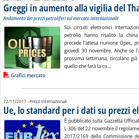
Greggi in aumento alla vigilia del T
Andamento dei prezzi petroliferi sul mercato internazionale
Sui circuiti elettronici internazio
petrolio hanno risalito la chin
precede l'attesa riunione Opec, pr
giovedì 30 novembre. Anche se l
prossima settimana, circolano già 
Leggi tutta l
quello che farà la co...
Lista allegati PDF alla notizia
Grafici mercato
22/11/2017
- Prezzi Internazionali
Ue, lo standard per i dati su prezzi e
È pubblicato sulla Gazzetta Uffici
L 306 del 22 novembre il regolame
2017/2169 della Commissione d