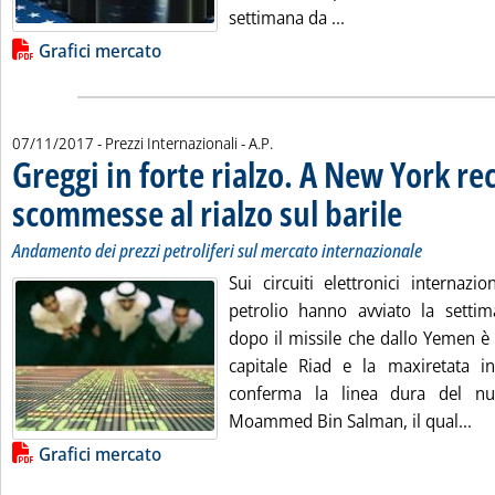
Leggi tutta la noti
settimana da ...
Lista allegati PDF alla notizia
Grafici mercato
di:
07/11/2017
- Prezzi Internazionali -
A.P.
Greggi in forte rialzo. A New York re
scommesse al rialzo sul barile
. Sottotitolo: And
. Pubblicata mart
Andamento dei prezzi petroliferi sul mercato internazionale
Sui circuiti elettronici internazi
petrolio hanno avviato la settima
dopo il missile che dallo Yemen è 
capitale Riad e la maxiretata i
conferma la linea dura del nu
Leg
Moammed Bin Salman, il qual...
Lista allegati PDF alla notizia
Grafici mercato