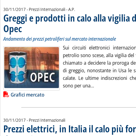
di:
30/11/2017
- Prezzi Internazionali -
A.P.
Greggi e prodotti in calo alla vigilia 
Opec
. Sottotitolo: Andamento dei prezzi petroliferi sul mercato internazionale
. Pubblicata giovedì 30 novembre 2017 alle 13.41.
Andamento dei prezzi petroliferi sul mercato internazionale
Sui circuiti elettronici internazi
petrolio sono scese, alla vigilia de
chiamato a decidere la proroga del
di greggio, nonostante in Usa le s
calate. Le ultime indiscrezioni c
Leggi tutta la notizi
sono per una...
Lista allegati PDF alla notizia
Grafici mercato
30/11/2017
- Prezzi Internazionali
Prezzi elettrici, in Italia il calo più fo