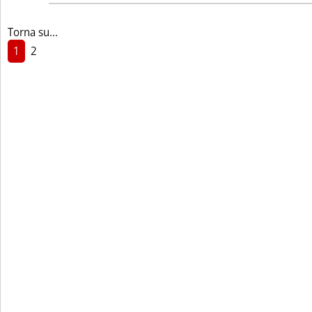
Torna su...
1
2