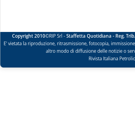
Copyright 2010
©RIP Srl -
Staffetta Quotidiana - Reg. Tri
E' vietata la riproduzione, ritrasmissione, fotocopia, immissione 
altro modo di diffusione delle notizie o ser
Rivista Italiana Petrol