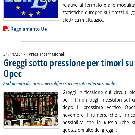
relativo al formato e alle modalit
statistiche europee sui prezzi di 
Leggi tutta la 
elettrica in attuazio...
Lista allegati PDF alla notizia
Regolamento Ue
21/11/2017
- Prezzi Internazionali
Greggi sotto pressione per timori su 
Opec
. Sottotitolo: Andamento dei prezzi petroliferi sul mercato internazionale
. Pubblicata martedì 21 novembre 2017 alle 13.0.
Andamento dei prezzi petroliferi sul mercato internazionale
Greggi in flessione sui circuiti ele
per i timori degli investitori sul c
dopo il prossimo vertice Ope
novembre. I rumors, che si rinco
possibilità che la Russia (che s
Leggi tu
quotazioni alte del gregg...