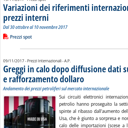
Variazioni dei riferimenti internazio
prezzi interni
. Sottotitolo: Dal 30 ottobre al 10 novembre 2017
. Pubblicata lunedì 13 novembre 2017 alle 11.1.
Dal 30 ottobre al 10 novembre 2017
Leggi tutta la notizia: 'Variazioni dei riferimenti internazional
Lista allegati PDF alla notizia
Prezzi spot
di:
09/11/2017
- Prezzi Internazionali -
A.P.
Greggi in calo dopo diffusione dati s
e rafforzamento dollaro
. Sottotitolo: Andamento dei prez
. Pubblicata giovedì 09 novembr
Andamento dei prezzi petroliferi sul mercato internazionale
Sui circuiti elettronici internazio
petrolio hanno proseguito la sett
spinte al ribasso dall'aumento del
Usa, che è giunto a sorpresa e non
calo delle importazioni (scese a l