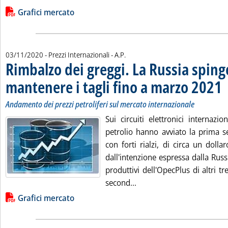
Lista allegati PDF alla notizia
Grafici mercato
di:
03/11/2020
- Prezzi Internazionali -
A.P.
Rimbalzo dei greggi. La Russia sping
mantenere i tagli fino a marzo 2021
. 
. 
Andamento dei prezzi petroliferi sul mercato internazionale
Sui circuiti elettronici internazio
petrolio hanno avviato la prima 
con forti rialzi, di circa un dollar
dall'intenzione espressa dalla Russi
produttivi dell'OpecPlus di altri tr
Leggi tutta la notizia: '
second...
Lista allegati PDF alla notizia
Grafici mercato