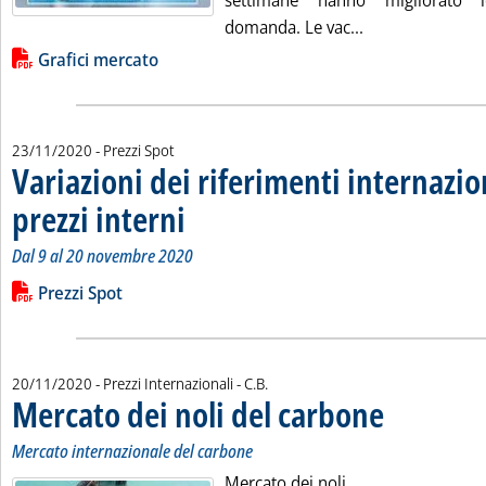
settimane hanno migliorato l
Leggi tutta la n
domanda. Le vac...
Lista allegati PDF alla notizia
Grafici mercato
23/11/2020
- Prezzi Spot
Variazioni dei riferimenti internazio
prezzi interni
. Sottotitolo: Dal 9 al 20 novembre 2020
. Pubblicata lunedì 23 novembre 2020 alle 9.33.
Dal 9 al 20 novembre 2020
Leggi tutta la notizia: 'Variazioni dei riferimenti internazionali
Lista allegati PDF alla notizia
Prezzi Spot
di:
20/11/2020
- Prezzi Internazionali -
C.B.
Mercato dei noli del carbone
. Sottotitolo: Merca
. Pubblicata venerd
Mercato internazionale del carbone
Mercato dei noli