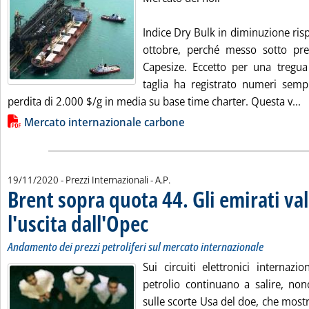
Indice Dry Bulk in diminuzione rispe
ottobre, perché messo sotto pre
Capesize. Eccetto per una tregua
taglia ha registrato numeri sem
L
perdita di 2.000 $/g in media su base time charter. Questa v...
Lista allegati PDF alla notizia
Mercato internazionale carbone
di:
19/11/2020
- Prezzi Internazionali -
A.P.
Brent sopra quota 44. Gli emirati va
l'uscita dall'Opec
. Sottotitolo: Andamento dei prezzi petroliferi su
. Pubblicata giovedì 19 novembre 2020 alle 13.5
Andamento dei prezzi petroliferi sul mercato internazionale
Sui circuiti elettronici internazi
petrolio continuano a salire, nono
sulle scorte Usa del doe, che mos