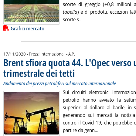
scorte di greggio (+0,8 milioni 
tabella
) e di prodotti, eccezion fatta
Leggi tutta la notizia: '
scorte s...
Lista allegati PDF alla notizia
Grafici mercato
di:
17/11/2020
- Prezzi Internazionali -
A.P.
Brent sfiora quota 44. L'Opec verso
trimestrale dei tetti
. Sottotitolo: Andamento dei prezzi petroli
. Pubblicata martedì 17 novembre 2020 al
Andamento dei prezzi petroliferi sul mercato internazionale
Sui circuiti elettronici internazio
petrolio hanno avviato la settim
superiori al dollaro al barile, in s
generando sui mercati la notizia
contro il Covid 19, che potrebbe e
Leggi tutta la not
partire da genn...