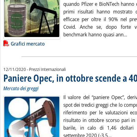
quando Pfizer e BioNTech hanno di
primi risultati hanno mostrato 
efficace per oltre il 90% nel pre
Covid. Anche se, dopo forte vol
Legg
benchmark hanno quasi ann...
Lista allegati PDF alla notizia
Grafici mercato
12/11/2020
- Prezzi Internazionali
Paniere Opec, in ottobre scende a 4
Mercato dei greggi
Il valore del “paniere Opec”, deri
spot dei tredici greggi che lo com
riferimento per le valutazioni ec
risultato in ottobre scorso pari i
barile, in calo di 1,46 dollari
Leggi tutta 
settembre 2020 (-3,5...