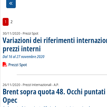
1
2
30/11/2020
- Prezzi Spot
Variazioni dei riferimenti internazio
prezzi interni
. Sottotitolo: Dal 16 al 27 novembre 2020
. Pubblicata lunedì 30 novembre 2020 alle 10.13.
Dal 16 al 27 novembre 2020
Leggi tutta la notizia: 'Variazioni dei riferimenti internazionali
Lista allegati PDF alla notizia
Prezzi Spot
di:
26/11/2020
- Prezzi Internazionali -
A.P.
Brent sopra quota 48. Occhi puntati 
Opec
. Sottotitolo: Andamento dei prezzi petroliferi sul mercato internazionale
. Pubblicata giovedì 26 novembre 2020 alle 14.25.