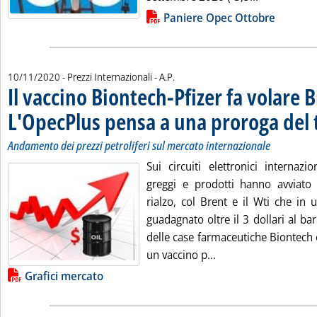
Lista allegati PDF alla notizia
Paniere Opec Ottobre
di:
10/11/2020
- Prezzi Internazionali -
A.P.
Il vaccino Biontech-Pfizer fa volare 
L'OpecPlus pensa a una proroga del 
Andamento dei prezzi petroliferi sul mercato internazionale
Sui circuiti elettronici internazi
greggi e prodotti hanno avviato 
rialzo, col Brent e il Wti che in
guadagnato oltre il 3 dollari al bar
delle case farmaceutiche Biontech e
Leggi tutta la notiz
un vaccino p...
Lista allegati PDF alla notizia
Grafici mercato