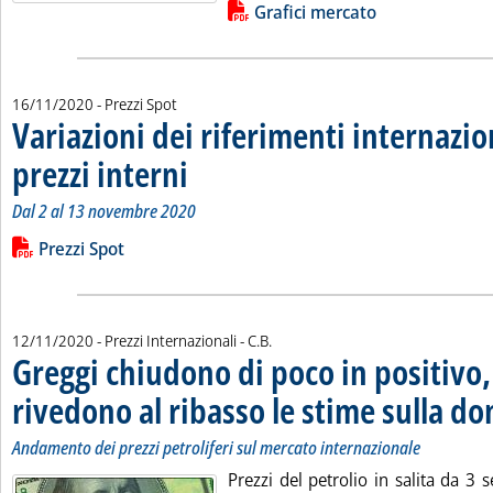
Lista allegati PDF alla notizia
Grafici mercato
16/11/2020
- Prezzi Spot
Variazioni dei riferimenti internazio
prezzi interni
. Sottotitolo: Dal 2 al 13 novembre 2020
. Pubblicata lunedì 16 novembre 2020 alle 9.58.
Dal 2 al 13 novembre 2020
Leggi tutta la notizia: 'Variazioni dei riferimenti internazionali
Lista allegati PDF alla notizia
Prezzi Spot
di:
12/11/2020
- Prezzi Internazionali -
C.B.
Greggi chiudono di poco in positivo,
rivedono al ribasso le stime sulla 
Andamento dei prezzi petroliferi sul mercato internazionale
Prezzi del petrolio in salita da 3 