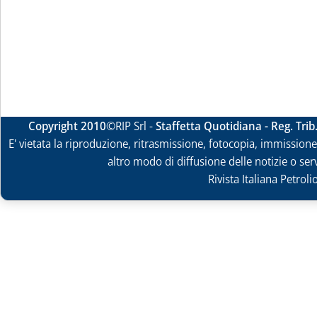
Copyright 2010
©RIP Srl -
Staffetta Quotidiana - Reg. Tri
E' vietata la riproduzione, ritrasmissione, fotocopia, immissione 
altro modo di diffusione delle notizie o ser
Rivista Italiana Petrol