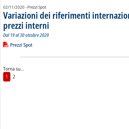
02/11/2020
- Prezzi Spot
Variazioni dei riferimenti internazio
prezzi interni
. Sottotitolo: Dal 19 al 30 ottobre 2020
. Pubblicata lunedì 02 novembre 2020 alle 12.28.
Dal 19 al 30 ottobre 2020
Leggi tutta la notizia: 'Variazioni dei riferimenti internazionali
Lista allegati PDF alla notizia
Prezzi Spot
Torna su...
1
2