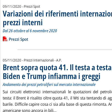
09/11/2020
- Prezzi Spot
Variazioni dei riferimenti internazio
prezzi interni
. Sottotitolo: Dal 26 ottobre al 6 novembre 2020
. Pubblicata lunedì 09 novembre 2020 alle 10.31.
Dal 26 ottobre al 6 novembre 2020
Leggi tutta la notizia: 'Variazioni dei riferimenti internazionali
Lista allegati PDF alla notizia
Prezzi Spot
di:
05/11/2020
- Prezzi Internazionali -
A.P.
Brent sopra quota 41. Il testa a testa
Biden e Trump infiamma i greggi
. Sottotit
. Pubblic
Andamento dei prezzi petroliferi sul mercato internazionale
Sui circuiti elettronici internazionali le quotazioni del petro
testa: il Brent è risalito oltre quota 41, il Wti sta tentando di ag
barile. Difficile capire cosa ci sia alla base di questa rimonta. 
Leggi tutta la notizia: 'Brent s
americane sono ancora in bili...