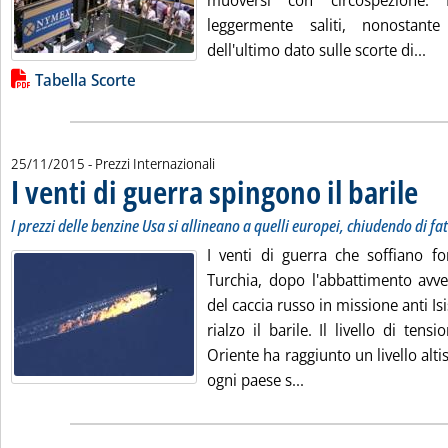
muoversi con circospezione
leggermente saliti, nonostante
Leg
dell'ultimo dato sulle scorte di...
Lista allegati PDF alla notizia
Tabella Scorte
25/11/2015
- Prezzi Internazionali
I venti di guerra spingono il barile
. Sott
. Pubb
I prezzi delle benzine Usa si allineano a quelli europei, chiudendo di fat
I venti di guerra che soffiano fo
Turchia, dopo l'abbattimento avv
del caccia russo in missione anti Is
rialzo il barile. Il livello di ten
Oriente ha raggiunto un livello alt
Leggi tutta la notizia
ogni paese s...