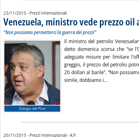
23/11/2015
- Prezzi Internazionali
Venezuela, ministro vede prezzo oil 
“Non possiamo permetterci la guerra dei prezzi”
Il ministro del petrolio Venezuela
detto domenica scorsa che “se l
adeguate misure per limitare l'off
greggio, il prezzo del petrolio po
20 dollari al barile”. “Non possia
Leggi tutta la
simile, dobbiamo i...
Eulogio del Pino
di:
20/11/2015
- Prezzi Internazionali -
A.P.