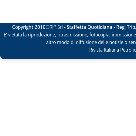
Copyright 2010
©RIP Srl -
Staffetta Quotidiana - Reg. Tri
E' vietata la riproduzione, ritrasmissione, fotocopia, immissione 
altro modo di diffusione delle notizie o ser
Rivista Italiana Petrol