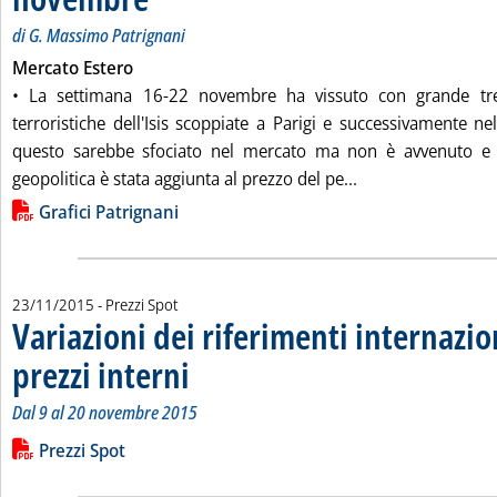
di G. Massimo Patrignani
Mercato Estero
• La settimana 16-22 novembre ha vissuto con grande tre
terroristiche dell'Isis scoppiate a Parigi e successivamente n
questo sarebbe sfociato nel mercato ma non è avvenuto 
Leggi tutta la not
geopolitica è stata aggiunta al prezzo del pe...
Lista allegati PDF alla notizia
Grafici Patrignani
23/11/2015
- Prezzi Spot
Variazioni dei riferimenti internazio
prezzi interni
. Sottotitolo: Dal 9 al 20 novembre 2015
. Pubblicata lunedì 23 novembre 2015 alle 15.19.
Dal 9 al 20 novembre 2015
Leggi tutta la notizia: 'Variazioni dei riferimenti internazional
Lista allegati PDF alla notizia
Prezzi Spot