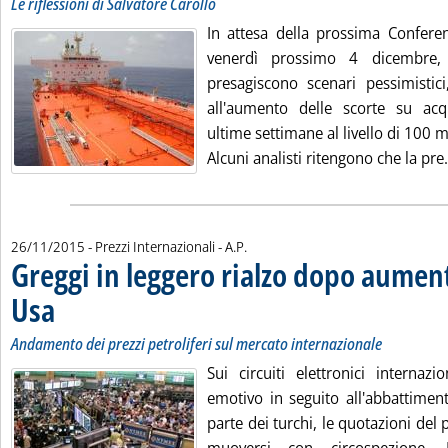
Le riflessioni di Salvatore Carollo
In attesa della prossima Confere
venerdì prossimo 4 dicembre,
presagiscono scenari pessimistici
all'aumento delle scorte su acq
ultime settimane al livello di 100 mil
Alcuni analisti ritengono che la pre.
di:
26/11/2015
- Prezzi Internazionali -
A.P.
Greggi in leggero rialzo dopo aument
Usa
. Sottotitolo: Andamento dei prezzi petroliferi sul mercato internazionale
. Pubblicata giovedì 26 novembre 2015 alle 15.2.
Andamento dei prezzi petroliferi sul mercato internazionale
Sui circuiti elettronici internaz
emotivo in seguito all'abbattimen
parte dei turchi, le quotazioni del 