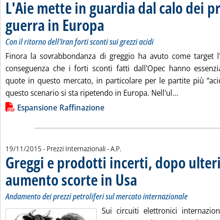
L'Aie mette in guardia dal calo dei pr
guerra in Europa
. Sottotitolo: Con il ritorno dell'Iran forti sconti sui
. Pubblicata venerdì 20 novembre 2015 alle 15.4
Con il ritorno dell'Iran forti sconti sui grezzi acidi
Finora la sovrabbondanza di greggio ha avuto come target l'
conseguenza che i forti sconti fatti dall'Opec hanno essenz
quote in questo mercato, in particolare per le partite più “ac
Leggi tutta 
questo scenario si sta ripetendo in Europa. Nell'ul...
Lista allegati PDF alla notizia
Espansione Raffinazione
di:
19/11/2015
- Prezzi Internazionali -
A.P.
Greggi e prodotti incerti, dopo ulter
aumento scorte in Usa
. Sottotitolo: Andamento dei prezzi 
. Pubblicata giovedì 19 novembre 2
Andamento dei prezzi petroliferi sul mercato internazionale
Sui circuiti elettronici internazio