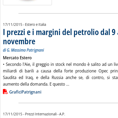
17/11/2015
- Estero e Italia
I prezzi e i margini del petrolio dal 9 
novembre
. Sottotitolo: di G. Massimo Patrignani
. Pubblicata martedì 17 novembre 2015 alle 14.51.
di G. Massimo Patrignani
Mercato Estero
• Secondo l'Aie, il greggio in stock nel mondo è salito ad un liv
miliardi di barili a causa della forte produzione Opec pri
Saudita ed Iraq, e della Russia anche se, di contro, si st
Leggi tutta la notizia: 'I 
aumento della domanda. E questo ...
Lista allegati PDF alla notizia
GraficiPatrignani
di:
17/11/2015
- Prezzi Internazionali -
A.P.