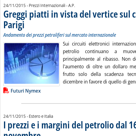
di:
24/11/2015
- Prezzi Internazionali -
A.P.
Greggi piatti in vista del vertice sul 
Parigi
. Sottotitolo: Andamento dei prezzi petroliferi sul mercato internazionale
. Pubblicata martedì 24 novembre 2015 alle 15.27.
Andamento dei prezzi petroliferi sul mercato internazionale
Sui circuiti elettronici internazio
petrolio continuano a muov
principalmente al ribasso. Non d
l'aumento di oltre un dollaro m
frutto solo della scadenza tecn
dicembre in favore di quello di gen
Lista allegati PDF alla notizia
Futuri Nymex
24/11/2015
- Estero e Italia
I prezzi e i margini del petrolio dal 1
novembre
. Sottotitolo: di G. Massimo Patrignani
. Pubblicata martedì 24 novembre 2015 alle 15.9.