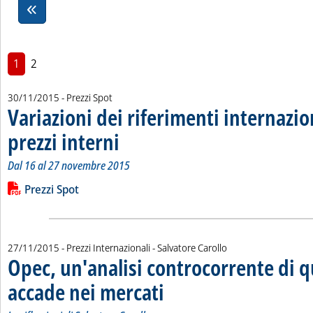
1
2
30/11/2015
- Prezzi Spot
Variazioni dei riferimenti internazio
prezzi interni
. Sottotitolo: Dal 16 al 27 novembre 2015
. Pubblicata lunedì 30 novembre 2015 alle 15.8.
Dal 16 al 27 novembre 2015
Leggi tutta la notizia: 'Variazioni dei riferimenti internazional
Lista allegati PDF alla notizia
Prezzi Spot
di:
27/11/2015
- Prezzi Internazionali -
Salvatore Carollo
Opec, un'analisi controcorrente di q
accade nei mercati
. Sottotitolo: Le riflessioni di Salvatore Caroll
. Pubblicata venerdì 27 novembre 2015 alle 