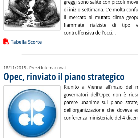
greggi sono salite con piccoli movi
di inizio settimana. C'è molta con
il mercato al mutato clima geopo
fiammate rialziste di tipo 
Leggi tutt
controffensiva dell'occi...
Lista allegati PDF alla notizia
Tabella Scorte
18/11/2015
- Prezzi Internazionali
Opec, rinviato il piano strategico
. Pubblic
Riunito a Vienna all'inizio del m
governatori dell'Opec non è rius
parere unanime sul piano strate
dell'organizzazione che doveva e
conferenza ministeriale del 4 dicem