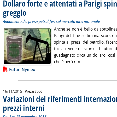
Dollaro forte e attentati a Parigi spi
greggio
. Sottotitolo: Andamento dei prezzi petroliferi sul mercato internazionale
. Pubblicata martedì 17 novembre 2015 alle 14.42.
Andamento dei prezzi petroliferi sul mercato internazionale
Anche se non è bello da sottolineare
Parigi del fine settimana scorso 
spinta ai prezzi del petrolio, facen
toccati venerdì scorso. I futuri
guadagnato circa un dollaro, così
Leggi tutta la noti
che è però rim...
Lista allegati PDF alla notizia
Futuri Nymex
16/11/2015
- Prezzi Spot
Variazioni dei riferimenti internazio
prezzi interni
. Sottotitolo: Dal 2 al 13 novembre 2015
. Pubblicata lunedì 16 novembre 2015 alle 15.7.
Dal 2 al 13 novembre 2015