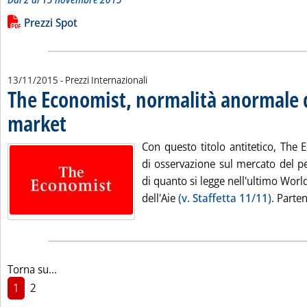
Leggi tutta la notizia: 'Variazioni dei riferimenti internazional
Lista allegati PDF alla notizia
Prezzi Spot
13/11/2015
- Prezzi Internazionali
The Economist, normalità anormale d
market
. Pubblicata venerdì 13 novembre 2015 alle 16.47.
Con questo titolo antitetico, The 
di osservazione sul mercato del pe
di quanto si legge nell'ultimo Wor
dell'Aie
(v. Staffetta 11/11)
. Parten
Torna su...
1
2