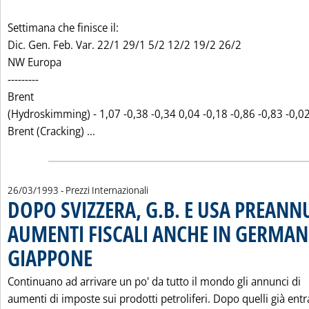
Settimana che finisce il:
Dic. Gen. Feb. Var. 22/1 29/1 5/2 12/2 19/2 26/2
NW Europa
---------
Brent
(Hydroskimming) - 1,07 -0,38 -0,34 0,04 -0,18 -0,86 -0,83 -0,0
Leggi tutta la notizia: 'MARGINI DI RAFF
Brent (Cracking) ...
26/03/1993
- Prezzi Internazionali
DOPO SVIZZERA, G.B. E USA PREANN
AUMENTI FISCALI ANCHE IN GERMAN
GIAPPONE
. Pubblicata venerdì 26 marzo 1993 alle 0.0.
Continuano ad arrivare un po' da tutto il mondo gli annunci di
aumenti di imposte sui prodotti petroliferi. Dopo quelli già entr