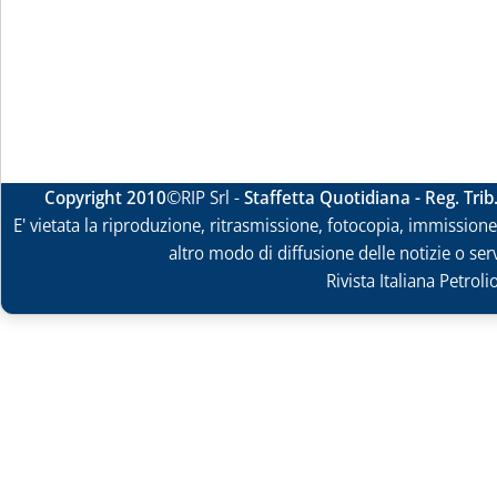
Copyright 2010
©RIP Srl -
Staffetta Quotidiana - Reg. Tri
E' vietata la riproduzione, ritrasmissione, fotocopia, immissione 
altro modo di diffusione delle notizie o ser
Rivista Italiana Petrol