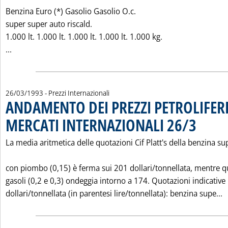
Benzina Euro (*) Gasolio Gasolio O.c.
super super auto riscald.
1.000 lt. 1.000 lt. 1.000 lt. 1.000 lt. 1.000 kg.
Leggi tutta la notizia: 'LIVELLI INDICATIVI PREZZI AL CON
...
26/03/1993
- Prezzi Internazionali
ANDAMENTO DEI PREZZI PETROLIFERI
MERCATI INTERNAZIONALI 26/3
. Pubblicata 
La media aritmetica delle quotazioni Cif Platt's della benzina su
con piombo (0,15) è ferma sui 201 dollari/tonnellata, mentre qu
gasoli (0,2 e 0,3) ondeggia intorno a 174. Quotazioni indicative 
L
dollari/tonnellata (in parentesi lire/tonnellata): benzina supe...