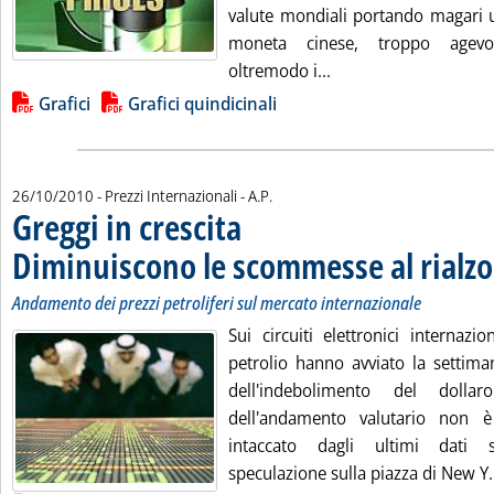
valute mondiali portando magari u
moneta cinese, troppo agevol
Leggi tutta la notizia
oltremodo i...
Lista allegati PDF alla notizia
Grafici
Grafici quindicinali
di:
26/10/2010
- Prezzi Internazionali -
A.P.
Greggi in crescita
Diminuiscono le scommesse al rialz
Andamento dei prezzi petroliferi sul mercato internazionale
Sui circuiti elettronici internazi
petrolio hanno avviato la settiman
dell'indebolimento del dollaro.
dell'andamento valutario non 
intaccato dagli ultimi dati s
speculazione sulla piazza di New Y.