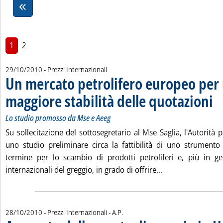
1
2
29/10/2010
- Prezzi Internazionali
Un mercato petrolifero europeo per
maggiore stabilità delle quotazioni
. So
. Pu
Lo studio promosso da Mse e Aeeg
Su sollecitazione del sottosegretario al Mse Saglia, l'Autorità p
uno studio preliminare circa la fattibilità di uno strumento
termine per lo scambio di prodotti petroliferi e, più in ge
Leggi tutta la no
internazionali del greggio, in grado di offrire...
di:
28/10/2010
- Prezzi Internazionali -
A.P.