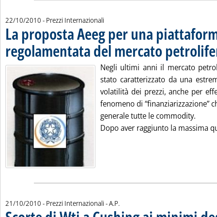
22/10/2010
- Prezzi Internazionali
La proposta Aeeg per una piattafor
regolamentata del mercato petrolife
Negli ultimi anni il mercato petro
stato caratterizzato da una estrem
volatilità dei prezzi, anche per ef
fenomeno di “finanziarizzazione” c
generale tutte le commodity.
Dopo aver raggiunto la massima quo
di:
21/10/2010
- Prezzi Internazionali -
A.P.
Scorte di Wti a Cushing ai minimi deg