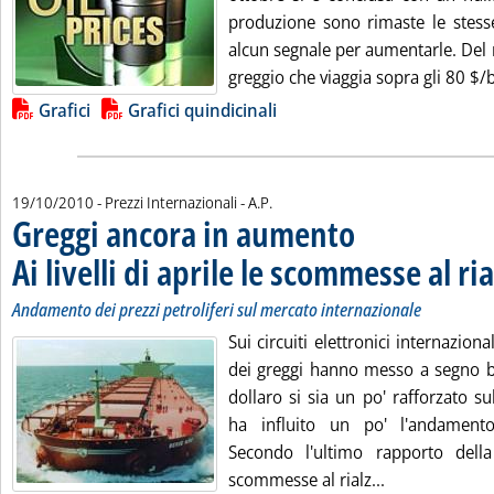
produzione sono rimaste le stesse
alcun segnale per aumentarle. Del r
greggio che viaggia sopra gli 80 $/b,
Lista allegati PDF alla notizia
Grafici
Grafici quindicinali
di:
19/10/2010
- Prezzi Internazionali -
A.P.
Greggi ancora in aumento
Ai livelli di aprile le scommesse al ri
Andamento dei prezzi petroliferi sul mercato internazionale
Sui circuiti elettronici internaziona
dei greggi hanno messo a segno bei
dollaro si sia un po' rafforzato s
ha influito un po' l'andamento
Secondo l'ultimo rapporto della 
Leggi tutta la
scommesse al rialz...