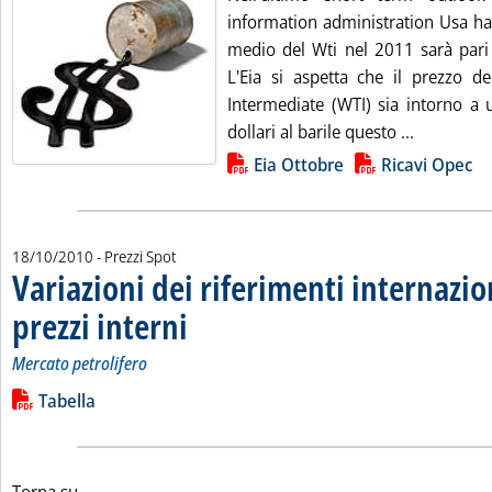
information administration Usa ha 
medio del Wti nel 2011 sarà pari a
L'Eia si aspetta che il prezzo d
Intermediate (WTI) sia intorno a 
Leggi tutt
dollari al barile questo ...
Lista allegati PDF alla notizia
Eia Ottobre
Ricavi Opec
18/10/2010
- Prezzi Spot
Variazioni dei riferimenti internazio
prezzi interni
. Sottotitolo: Mercato petrolifero
. Pubblicata lunedì 18 ottobre 2010 alle 10.33.
Mercato petrolifero
Leggi tutta la notizia: 'Variazioni dei riferimenti internazional
Lista allegati PDF alla notizia
Tabella