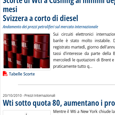
mesi
Svizzera a corto di diesel
. Sottotitolo: Andamento dei pr
. Pubblicata giovedì 21 ottobr
Andamento dei prezzi petroliferi sul mercato internazionale
Sui circuiti elettronici internazi
barile è stato molto instabile.
registrato martedì, giorno dell'an
tassi d'interesse da parte della 
mercoledì le quotazioni di Brent 
Leggi tutta l
praticamente tutto q...
Lista allegati PDF alla notizia
Tabelle Scorte
20/10/2010
- Prezzi Internazionali
Wti sotto quota 80, aumentano i pro
Mentre il Wti a New York chiude la