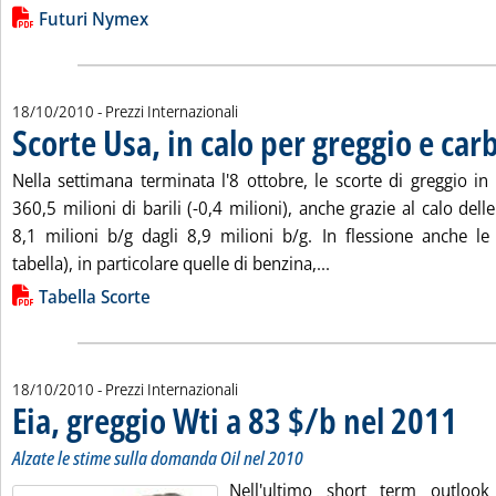
Lista allegati PDF alla notizia
Futuri Nymex
18/10/2010
- Prezzi Internazionali
Scorte Usa, in calo per greggio e car
Nella settimana terminata l'8 ottobre, le scorte di greggio i
360,5 milioni di barili (-0,4 milioni), anche grazie al calo dell
8,1 milioni b/g dagli 8,9 milioni b/g. In flessione anche le 
Leggi tutta la notizia
tabella), in particolare quelle di benzina,...
Lista allegati PDF alla notizia
Tabella Scorte
18/10/2010
- Prezzi Internazionali
Eia, greggio Wti a 83 $/b nel 2011
. Sottotitolo: Alzate le stime sulla domanda Oil nel 2010
. Pubblicata lunedì 18 ottobre 2010 alle 11.33.
Alzate le stime sulla domanda Oil nel 2010
Nell'ultimo short term outlook 