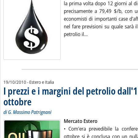
la prima volta dopo 12 giorni al di 
precisamente a 79,49 $/b, con un
economisti di importanti case d'aff
nel fare previsioni su quale sarà i
Leggi tutta la notizia:
petrolio il...
19/10/2010
- Estero e Italia
I prezzi e i margini del petrolio dall'
ottobre
. Sottotitolo: di G. Massimo Patrignani
. Pubblicata martedì 19 ottobre 2010 alle 14.51.
di G. Massimo Patrignani
Mercato Estero
• Com'era prevedibile la confer
ottobre si è conclusa con un nulla