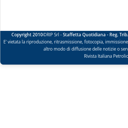
Copyright 2010
©RIP Srl -
Staffetta Quotidiana - Reg. Tri
E' vietata la riproduzione, ritrasmissione, fotocopia, immissione 
altro modo di diffusione delle notizie o ser
Rivista Italiana Petrol