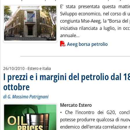
E' stata presentata questa matti
Sviluppo economico, nel corso di 
congiunta Mse-Aeeg, la “Borsa del 
iniziativa rilanciata a luglio, in o
Leggi tutta la notizia: 
annuale...
Lista allegati PDF alla notizia
Aeeg borsa petrolio
26/10/2010
- Estero e Italia
I prezzi e i margini del petrolio dal 1
ottobre
. Sottotitolo: di G. Massimo Patrignani
. Pubblicata martedì 26 ottobre 2010 alle 15.18.
di G. Massimo Patrignani
Mercato Estero
• Che l'incontro dei G20, conc
potesse produrre qualcosa di nuo
endemico dell'errata correlazione 