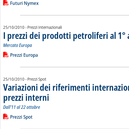
Lista allegati PDF alla notizia
Futuri Nymex
25/10/2010
- Prezzi Internazionali
I prezzi dei prodotti petroliferi al 1
Mercato Europa
Leggi tutta la notizia: 'I prezzi dei prodotti petroliferi al 1° a
Lista allegati PDF alla notizia
Prezzi Europa
25/10/2010
- Prezzi Spot
Variazioni dei riferimenti internazio
prezzi interni
. Sottotitolo: Dall'11 al 22 ottobre
. Pubblicata lunedì 25 ottobre 2010 alle 15.4.
Dall'11 al 22 ottobre
Leggi tutta la notizia: 'Variazioni dei riferimenti internazional
Lista allegati PDF alla notizia
Prezzi Spot