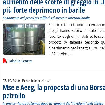
Aumento delle scorte di greggio in U
più forte deprimono in barile
. Sottotitolo: And
. Pubblicata giove
Andamento dei prezzi petroliferi sul mercato internazionale
Sui circuiti elettronici internazio
greggi hanno subito un calo nella
favorito dagli ultimi dati sulle sco
prodotti (v. tabella). Secondo 
dipartimento per l'energia Usa, ne
Leggi tutta la noti
il 22 ottobre, ...
Lista allegati PDF alla notizia
Tabella Scorte
27/10/2010
- Prezzi Internazionali
Mse e Aeeg, la proposta di una Bors
petrolio
. Sottotitolo: In una conferenza stampa dopo la riunione del “tavolone” p
. Pubblicata mercoledì 27 ottobre 2010 alle 10.16.
In una conferenza stampa dopo la riunione del “tavolone” petrolifero