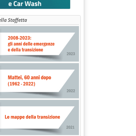
ella Staffetta
I MERCATI INTERNAZIONALI'
le 16.20.