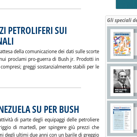
Gli speciali d
I PETROLIFERI SUI
NALI
. Pubblicata venerdì 24 gennaio 2003 alle 15.28.
n attesa della comunicazione dei dati sulle scorte
inui proclami pro-guerra di Bush jr. Prodotti in
 compresi; greggi sostanzialmente stabili per le
gi tutta la notizia: 'ANDAMENTO DEI PREZZI PETROLIFERI SU
ENEZUELA SU PER BUSH
. Pubblicata giovedì 23 gennaio 2003 al
attività di parte degli equipaggi delle petroliere
ggio di martedì, per spingere giù prezzi che
mi degli ultimi due anni con un barile di greggio