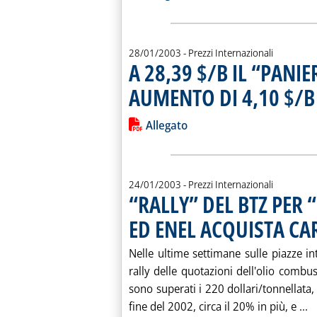
28/01/2003
- Prezzi Internazionali
A 28,39 $/B IL “PANI
AUMENTO DI 4,10 $/B
Leggi tutta la notizia: 'A 28,39 $/
Lista allegati PDF alla notiz
Allegato
24/01/2003
- Prezzi Internazionali
“RALLY” DEL BTZ PER 
ED ENEL ACQUISTA CA
Nelle ultime settimane sulle piazze in
rally delle quotazioni dell'olio combu
sono superati i 220 dollari/tonnellata,
L
fine del 2002, circa il 20% in più, e ...