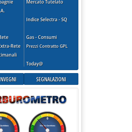
pagnie
Mercato Tutelato
.A.
03 alle 15.48.
Indice Selectra - SQ
Rete
Gas - Consumi
PREZZI: ANCHE ARGUS CAMBIA METODOLOGIA'
xtra-Rete
Prezzi Contratto GPL
timanali
Today@
CONVEGNI
SEGNALAZIONI
LIFERI SUI MERCATI INTERNAZIONALI'