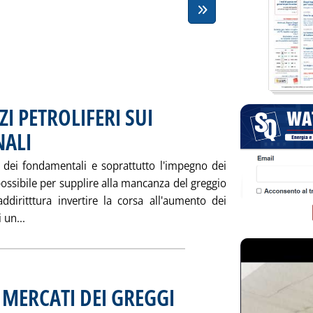
I PETROLIFERI SUI
NALI
. Pubblicata venerdì 31 gennaio 2003 alle 15.7.
to dei fondamentali e soprattutto l'impegno dei
possibile per supplire alla mancanza del greggio
ddiritttura invertire la corsa all'aumento dei
Leggi tutta la notizia: 'ANDAMENTO DEI PREZZI PETROL
 un...
 MERCATI DEI GREGGI
. Sottotitolo: di Maurizio Moscatelli e M
. Pubblicata venerdì 31 gennaio 2003 alle