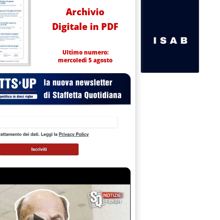
Archivio
Digitale in PDF
Ultimo numero:
mercoledì 5 agosto
IFERI SUI MERCATI INTERNAZIONALI'
assimo Guerrera
 14.45.