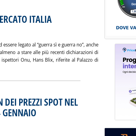
ERCATO ITALIA
. Pubblicata mercoledì 29 gennaio 2003 alle 15.16.
essere legato al “guerra sì e guerra no”, anche
almeno a stare alle più recenti dichiarazioni di
ispettori Onu, Hans Blix, riferite al Palazzo di
notizia: 'MERCATO ESTERO & MERCATO ITALIA'
 DEI PREZZI SPOT NEL
4 GENNAIO
. Sottotitolo: Mercato petrolifero internazionale
. Pubblicata martedì 28 gennaio 2003 alle 16.30.
I IN $/TONN DEI PREZZI SPOT NEL PERIODO DAL 13 AL 24 GENNA
ia