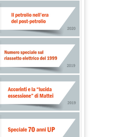
 BUSH'
.
GI'
3 alle 16.18.