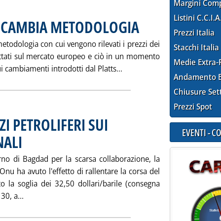
Margini Com
Listini C.C.I.A
S CAMBIA METODOLOGIA
. Pubblicata giovedì 30 gennaio 20
Prezzi Italia
etodologia con cui vengono rilevati i prezzi dei
Stacchi Italia
rattati sul mercato europeo e ciò in un momento
Medie Extra-
Leggi tutta la notizia: '
i cambiamenti introdotti dal Platts...
Andamento E
Chiusure Set
Prezzi Spot
I PETROLIFERI SUI
EVENTI - 
NALI
. Pubblicata mercoledì 29 gennaio 2003 alle 16.2.
rno di Bagdad per la scarsa collaborazione, la
Onu ha avuto l'effetto di rallentare la corsa del
 la soglia dei 32,50 dollari/barile (consegna
Leggi tutta la notizia: 'ANDAMENTO DEI PREZZI PETRO
30, a...