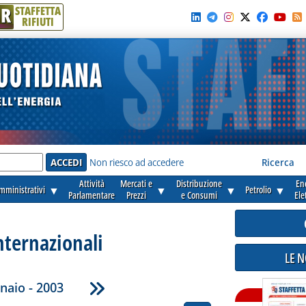
R
STAFFETTA
RIFIUTI
e'
Non riesco ad accedere
Ricerca
Attività
Mercati e
Distribuzione
En
amministrativi
▼
▼
▼
Petrolio
▼
Parlamentare
Prezzi
e Consumi
Ele
nternazionali
LE 
naio - 2003