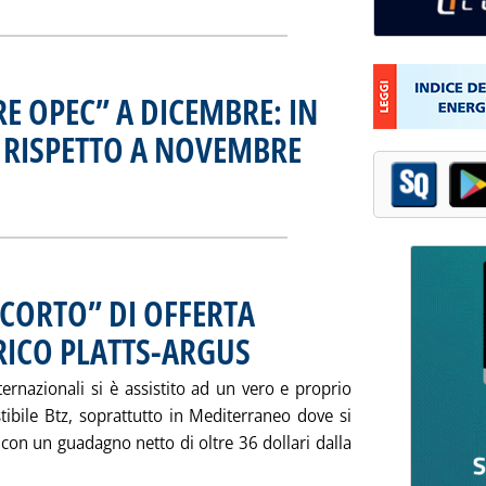
ERE OPEC” A DICEMBRE: IN
 RISPETTO A NOVEMBRE
. Pubblicata martedì 28 gennaio 200
B IL “PANIERE OPEC” A DICEMBRE: IN AUMENTO DI 4,10 $/B RISP
ia
“CORTO” DI OFFERTA
RICO PLATTS-ARGUS
. Pubblicata venerdì 24 gennaio 2003 alle 16.
ternazionali si è assistito ad un vero e proprio
stibile Btz, soprattutto in Mediterraneo dove si
 con un guadagno netto di oltre 36 dollari dalla
eggi tutta la notizia: '“RALLY” DEL BTZ PER “CORTO” DI OFFE