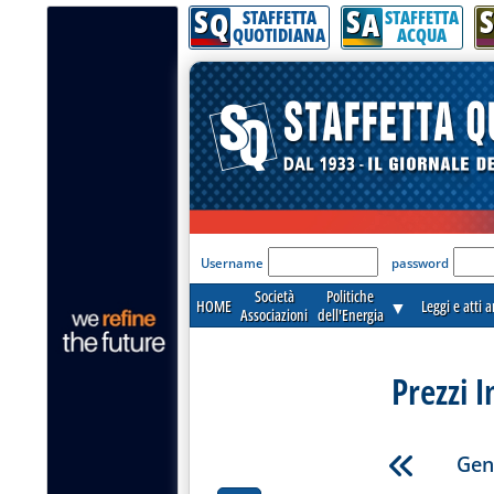
S
S
S
Q
A
STAFFETTA
STAFFETTA
QUOTIDIANA
ACQUA
'Modulo Login per acceder
Username
password
Società
Politiche
HOME
▼
Leggi e atti 
Associazioni
dell'Energia
Prezzi I
Gen