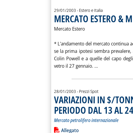
29/01/2003
- Estero e Italia
MERCATO ESTERO & M
Mercato Estero
* L'andamento del mercato continua ad 
se la prima ipotesi sembra prevalere, 
Colin Powell e a quelle del capo degli 
Leggi tutta la 
vetro il 27 gennaio. ...
28/01/2003
- Prezzi Spot
VARIAZIONI IN $/TONN
PERIODO DAL 13 AL 2
Mercato petrolifero internazionale
Leggi tutta la notizia: 'VARIAZION
Lista allegati PDF alla notiz
Allegato