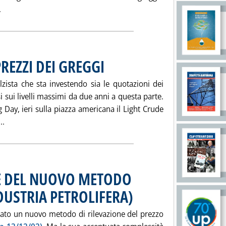
Leggi tutta la notizia: 'GREGGI GIU' PER IL VENEZUELA SU PER
.
REZZI DEI GREGGI
. Pubblicata mercoledì 22 gennaio 2003 alle 16.21
zista che sta investendo sia le quotazioni dei
i sui livelli massimi da due anni a questa parte.
 Day, ieri sulla piazza americana il Light Crude
Leggi tutta la notizia: 'NUOVI RECORD PER I PREZZI DEI GREG
..
NE DEL NUOVO METODO
NDUSTRIA PETROLIFERA)
. Pubblicata mercoledì 22 gennaio 200
urato un nuovo metodo di rilevazione del prezzo