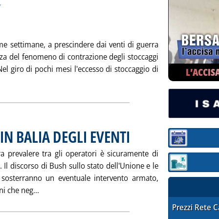
a
ime settimane, a prescindere dai venti di guerra
nza del fenomeno di contrazione degli stoccaggi
Nel giro di pochi mesi l'eccesso di stoccaggio di
L’ACCIS
ia: 'MERCATI A TERMINE & MERCATI DEI GREGGI'
IN BALIA DEGLI EVENTI
. Pubblicata giovedì 30 gennaio 2003 a
Sezione:
prevalere tra gli operatori è sicuramente di
 Il discorso di Bush sullo stato dell'Unione e le
Sezione: quotaz
 sosterranno un eventuale intervento armato,
Leggi tutta la notizia: 'MERCATI SEMPRE PIU' IN BA
ni che neg...
STAFFETTA PRE
Prezzi Rete 