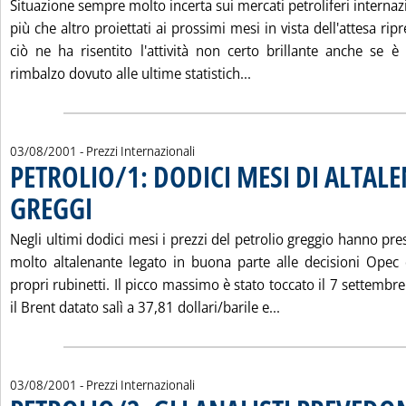
Situazione sempre molto incerta sui mercati petroliferi internazi
più che altro proiettati ai prossimi mesi in vista dell'attesa ri
ciò ne ha risentito l'attività non certo brillante anche se è
Leggi tutta la notizi
rimbalzo dovuto alle ultime statistich...
03/08/2001
- Prezzi Internazionali
PETROLIO/1: DODICI MESI DI ALTALE
GREGGI
. Pubblicata venerdì 03 agosto 2001 alle 16.3.
Negli ultimi dodici mesi i prezzi del petrolio greggio hanno p
molto altalenante legato in buona parte alle decisioni Opec 
propri rubinetti. Il picco massimo è stato toccato il 7 settemb
Leggi tutta la not
il Brent datato salì a 37,81 dollari/barile e...
03/08/2001
- Prezzi Internazionali