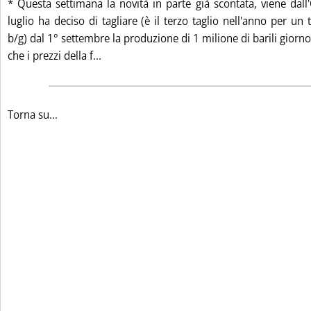
* Questa settimana la novità in parte già scontata, viene dall
luglio ha deciso di tagliare (è il terzo taglio nell'anno per un 
b/g) dal 1° settembre la produzione di 1 milione di barili gior
Leggi tutta la notizia: 'MERCATO ESTERO
che i prezzi della f...
Torna su...