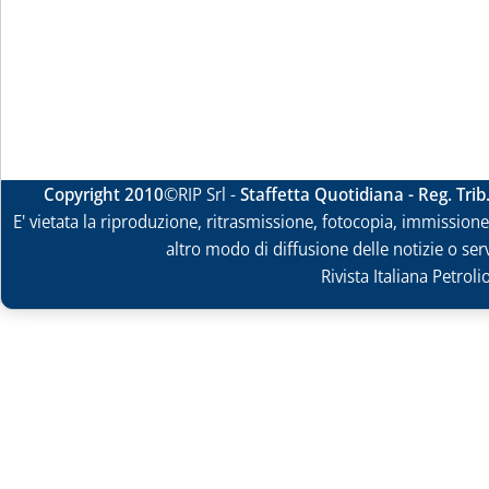
Copyright 2010
©RIP Srl -
Staffetta Quotidiana - Reg. Tri
E' vietata la riproduzione, ritrasmissione, fotocopia, immissione 
altro modo di diffusione delle notizie o ser
Rivista Italiana Petrol