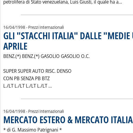
Legg
petrolifera di Stato venezuelana, Luis Giusti, il quale ha a...
16/04/1998
- Prezzi Internazionali
GLI "STACCHI ITALIA" DALLE "MEDIE 
APRILE
. Pubblicata giovedì 16 aprile 1998 alle 0.0.
BENZ.(*) BENZ.(*) GASOLIO GASOLIO O.C.
SUPER SUPER AUTO RISC. DENSO
CON PB SENZA PB BTZ
Leggi tutta la notizia: 'GLI "STACCHI
L./LT L./LT L./LT L./LT ...
16/04/1998
- Prezzi Internazionali
MERCATO ESTERO & MERCATO ITALIA
* di G. Massimo Patrignani *