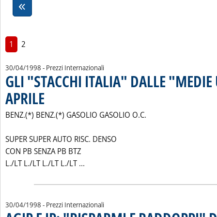
1
2
30/04/1998
- Prezzi Internazionali
GLI "STACCHI ITALIA" DALLE "MEDIE 
APRILE
. Pubblicata giovedì 30 aprile 1998 alle 0.0.
BENZ.(*) BENZ.(*) GASOLIO GASOLIO O.C.
SUPER SUPER AUTO RISC. DENSO
CON PB SENZA PB BTZ
Leggi tutta la notizia: 'GLI "STACCHI
L./LT L./LT L./LT L./LT ...
30/04/1998
- Prezzi Internazionali