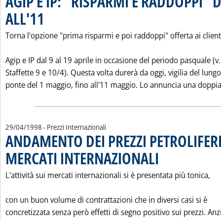
AGIP E IP: "RISPARMI E RADDOPPI" 
ALL'11
. Pubblicata giovedì 30 aprile 1998 alle 0.0.
Torna l'opzione "prima risparmi e poi raddoppi" offerta ai client
Agip e IP dal 9 al 19 aprile in occasione del periodo pasquale (v.
Staffette 9 e 10/4). Questa volta durerà da oggi, vigilia del lungo
ponte del 1 maggio, fino all'11 maggio. Lo annuncia una doppia
29/04/1998
- Prezzi Internazionali
ANDAMENTO DEI PREZZI PETROLIFERI
MERCATI INTERNAZIONALI
. Pubblicata mercoledì 29 
L'attività sui mercati internazionali si è presentata più tonica,
con un buon volume di contrattazioni che in diversi casi si è
concretizzata senza però effetti di segno positivo sui prezzi. Anz