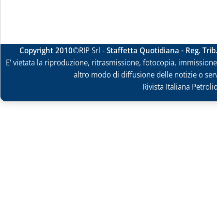
Copyright 2010
©RIP Srl -
Staffetta Quotidiana - Reg. Tri
E' vietata la riproduzione, ritrasmissione, fotocopia, immissione 
altro modo di diffusione delle notizie o ser
Rivista Italiana Petrol