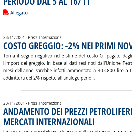
PERIODO DAL 5 AL 16/11
Leggi tutta la notizia: 'VARIAZIONI IN $/TONN DEI PREZZI 
Lista allegati PDF alla notizia
Allegato
23/11/2001
- Prezzi Internazionali
COSTO GREGGIO: -2% NEI PRIMI NO
Torna il segno negativo nelle stime del costo Cif pagato dagli
l'import del greggio. In base ai dati resi noti dall'Unione Petr
mesi dell'anno sarebbe infatti ammontato a 403.800 lire a t
Leggi tutta la n
addirittura del 2% rispetto all'analogo perio...
23/11/2001
- Prezzi Internazionali
ANDAMENTO DEI PREZZI PETROLIFERI
MERCATI INTERNAZIONALI
. Pubblicata venerdì 23 n
Le voci di una possibile via di uscita nella controversia tra p