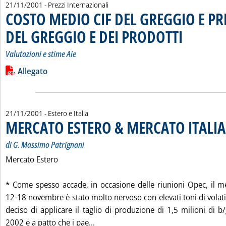
21/11/2001
- Prezzi Internazionali
COSTO MEDIO CIF DEL GREGGIO E PR
DEL GREGGIO E DEI PRODOTTI
. Sottotitolo: Valu
. Pubblicata merc
Valutazioni e stime Aie
Leggi tutta la notizia: 'COSTO MEDIO CIF DEL GREGGIO E P
Lista allegati PDF alla notizia
Allegato
21/11/2001
- Estero e Italia
MERCATO ESTERO & MERCATO ITALIA
di G. Massimo Patrignani
Mercato Estero
* Come spesso accade, in occasione delle riunioni Opec, il m
12-18 novembre è stato molto nervoso con elevati toni di volatili
deciso di applicare il taglio di produzione di 1,5 milioni di 
Leggi tutta la notizia: 'MERCATO E
2002 e a patto che i pae...