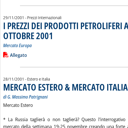
29/11/2001
- Prezzi Internazionali
I PREZZI DEI PRODOTTI PETROLIFERI A
OTTOBRE 2001
. Sottotitolo: Mercato Europa
. Pubblicata giovedì 29 novembre 2001 alle 15.16.
Mercato Europa
Leggi tutta la notizia: 'I PREZZI DEI PRODOTTI PETROLIFERI 
Lista allegati PDF alla notizia
Allegato
28/11/2001
- Estero e Italia
MERCATO ESTERO & MERCATO ITALIA
di G. Massimo Patrignani
Mercato Estero
* La Russia taglierà o non taglierà? Questo l'interrogativo
mercato della settimana 19-25 novembre creando una forte al