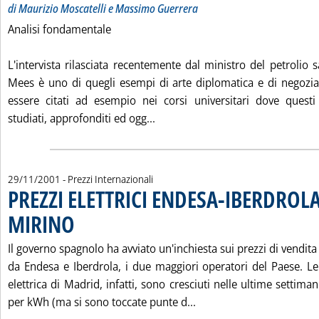
di Maurizio Moscatelli e Massimo Guerrera
Analisi fondamentale
L'intervista rilasciata recentemente dal ministro del petrolio 
Mees è uno di quegli esempi di arte diplomatica e di negozi
essere citati ad esempio nei corsi universitari dove ques
Leggi tutta la notizia: 'MERCA
studiati, approfonditi ed ogg...
29/11/2001
- Prezzi Internazionali
PREZZI ELETTRICI ENDESA-IBERDROL
MIRINO
. Pubblicata giovedì 29 novembre 2001 alle 15.20.
Il governo spagnolo ha avviato un'inchiesta sui prezzi di vendita de
da Endesa e Iberdrola, i due maggiori operatori del Paese. Le
elettrica di Madrid, infatti, sono cresciuti nelle ultime settim
Leggi tutta la notizia
per kWh (ma si sono toccate punte d...