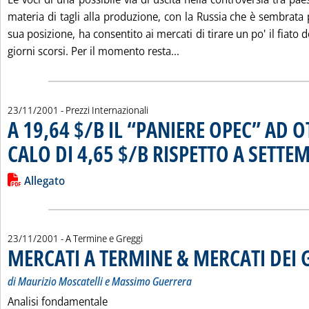
materia di tagli alla produzione, con la Russia che è sembrata
sua posizione, ha consentito ai mercati di tirare un po' il fiato d
Leggi tutta la notizia: 
giorni scorsi. Per il momento resta...
23/11/2001
- Prezzi Internazionali
A 19,64 $/B IL “PANIERE OPEC” AD O
CALO DI 4,65 $/B RISPETTO A SETTE
Leggi tutta la notizia: 'A 19,64 $/B IL “PANIERE OPEC” AD 
Lista allegati PDF alla notizia
Allegato
23/11/2001
- A Termine e Greggi
MERCATI A TERMINE & MERCATI DEI 
di Maurizio Moscatelli e Massimo Guerrera
Analisi fondamentale