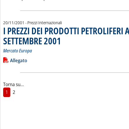
20/11/2001
- Prezzi Internazionali
I PREZZI DEI PRODOTTI PETROLIFERI A
SETTEMBRE 2001
. Sottotitolo: Mercato Europa
. Pubblicata martedì 20 novembre 2001 alle 15.2
Mercato Europa
Leggi tutta la notizia: 'I PREZZI DEI PRODOTTI PETROLIFERI 
Lista allegati PDF alla notizia
Allegato
Torna su...
1
2