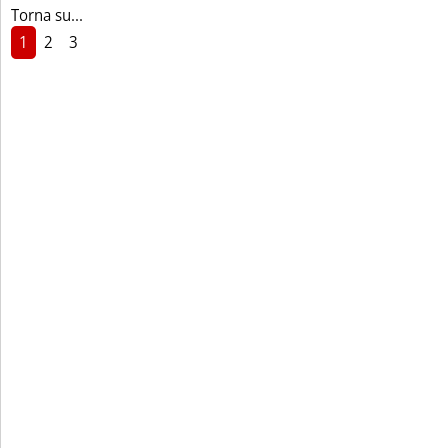
Torna su...
1
2
3