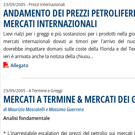
23/09/2005
- Prezzi Internazionali
ANDAMENTO DEI PREZZI PETROLIFERI
MERCATI INTERNAZIONALI
. Pubblicata venerdì 23 se
Lievi rialzi per i greggi e più sostanziosi per i prodotti nella g
mercati internazionali dovuti ai timori per l'arrivo del n
dovrebbe impattare domani sulle coste della Florida e del Tex
Leggi tutta la no
ieri è arrivata anche la notizia della chiusu...
Lista allegati PDF alla notizia
Allegato
23/09/2005
- A Termine e Greggi
MERCATI A TERMINE & MERCATI DEI 
di Maurizio Moscatelli e Massimo Guerrera
Analisi fondamentale
* L'inarrestabile escalation dei prezzi del petrolio sui mercati