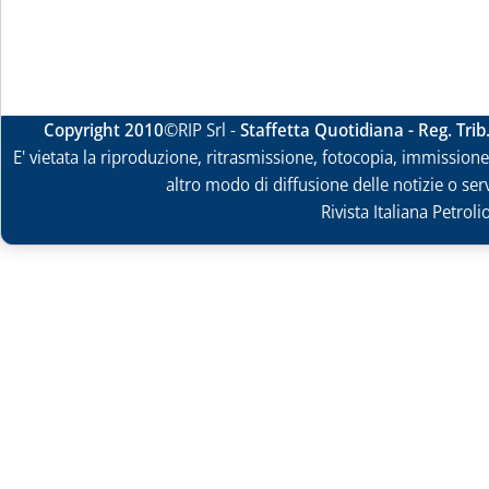
Copyright 2010
©RIP Srl -
Staffetta Quotidiana - Reg. Tri
E' vietata la riproduzione, ritrasmissione, fotocopia, immissione 
altro modo di diffusione delle notizie o ser
Rivista Italiana Petrol