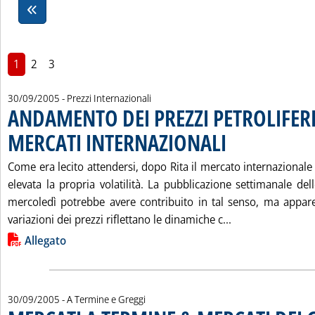
1
2
3
30/09/2005
- Prezzi Internazionali
ANDAMENTO DEI PREZZI PETROLIFERI
MERCATI INTERNAZIONALI
. Pubblicata venerdì 30 se
Come era lecito attendersi, dopo Rita il mercato internazional
elevata la propria volatilità. La pubblicazione settimanale de
mercoledì potrebbe avere contribuito in tal senso, ma appar
Leggi tutta la 
variazioni dei prezzi riflettano le dinamiche c...
Lista allegati PDF alla notizia
Allegato
30/09/2005
- A Termine e Greggi