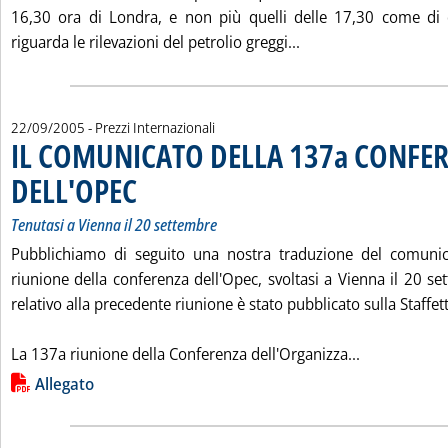
16,30 ora di Londra, e non più quelli delle 17,30 come di
Leggi tutta la noti
riguarda le rilevazioni del petrolio greggi...
22/09/2005
- Prezzi Internazionali
IL COMUNICATO DELLA 137a CONFE
DELL'OPEC
. Sottotitolo: Tenutasi a Vienna il 20 settembre
. Pubblicata giovedì 22 settembre 2005 alle 15.36.
Tenutasi a Vienna il 20 settembre
Pubblichiamo di seguito una nostra traduzione del comunic
riunione della conferenza dell'Opec, svoltasi a Vienna il 20 s
relativo alla precedente riunione è stato pubblicato sulla Staffet
Leggi tutta
La 137a riunione della Conferenza dell'Organizza...
Lista allegati PDF alla notizia
Allegato