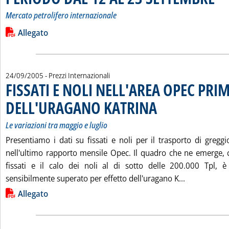
Mercato petrolifero internazionale
Leggi tutta la notizia: 'VARIAZIONI IN $/TONN DEI PREZZI
Lista allegati PDF alla notizia
Allegato
24/09/2005
- Prezzi Internazionali
FISSATI E NOLI NELL'AREA OPEC PRI
DELL'URAGANO KATRINA
. Sottotitolo: Le variazioni tra
. Pubblicata sabato 24 settem
Le variazioni tra maggio e luglio
Presentiamo i dati su fissati e noli per il trasporto di gregg
nell'ultimo rapporto mensile Opec. Il quadro che ne emerge, 
fissati e il calo dei noli al di sotto delle 200.000 Tpl, è
Leggi tutta
sensibilmente superato per effetto dell'uragano K...
Lista allegati PDF alla notizia
Allegato