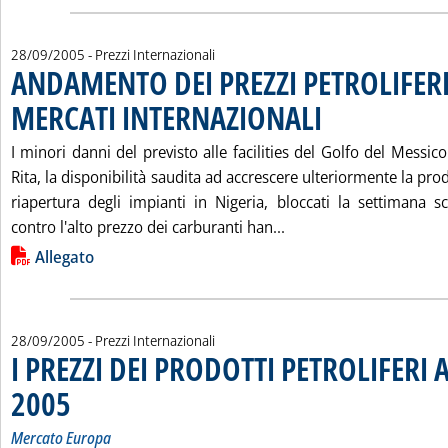
28/09/2005
- Prezzi Internazionali
ANDAMENTO DEI PREZZI PETROLIFERI
MERCATI INTERNAZIONALI
. Pubblicata mercoledì 28 
I minori danni del previsto alle facilities del Golfo del Messic
Rita, la disponibilità saudita ad accrescere ulteriormente la pro
riapertura degli impianti in Nigeria, bloccati la settimana s
Leggi tutta la notiz
contro l'alto prezzo dei carburanti han...
Lista allegati PDF alla notizia
Allegato
28/09/2005
- Prezzi Internazionali
I PREZZI DEI PRODOTTI PETROLIFERI 
2005
. Sottotitolo: Mercato Europa
. Pubblicata mercoledì 28 settembre 2005 alle 15.48.
Mercato Europa