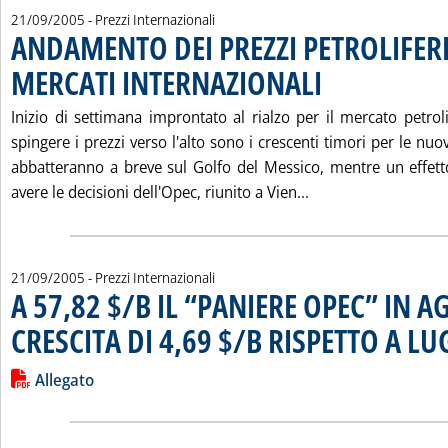
21/09/2005
- Prezzi Internazionali
ANDAMENTO DEI PREZZI PETROLIFERI
MERCATI INTERNAZIONALI
. Pubblicata mercoledì 21 
Inizio di settimana improntato al rialzo per il mercato petrol
spingere i prezzi verso l'alto sono i crescenti timori per le nuo
abbatteranno a breve sul Golfo del Messico, mentre un effet
Leggi tutta la no
avere le decisioni dell'Opec, riunito a Vien...
21/09/2005
- Prezzi Internazionali
A 57,82 $/B IL “PANIERE OPEC” IN A
CRESCITA DI 4,69 $/B RISPETTO A LU
Leggi tutta la notizia: 'A 57,82 $/B IL “PANIERE OPEC” IN A
Lista allegati PDF alla notizia
Allegato