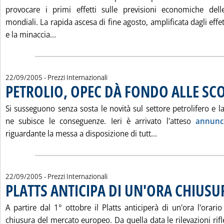
provocare i primi effetti sulle previsioni economiche del
mondiali. La rapida ascesa di fine agosto, amplificata dagli effe
Leggi tutta la notizia: 'MERCATI A TERMINE &
e la minaccia...
22/09/2005
- Prezzi Internazionali
PETROLIO, OPEC DÀ FONDO ALLE SC
Si susseguono senza sosta le novità sul settore petrolifero e la
ne subisce le conseguenze. Ieri è arrivato l'atteso
annunc
Leggi tutta la no
riguardante la messa a disposizione di tutt...
22/09/2005
- Prezzi Internazionali
PLATTS ANTICIPA DI UN'ORA CHIUS
A partire dal 1° ottobre il Platts anticiperà di un'ora l'orario 
chiusura del mercato europeo. Da quella data le rilevazioni rifle