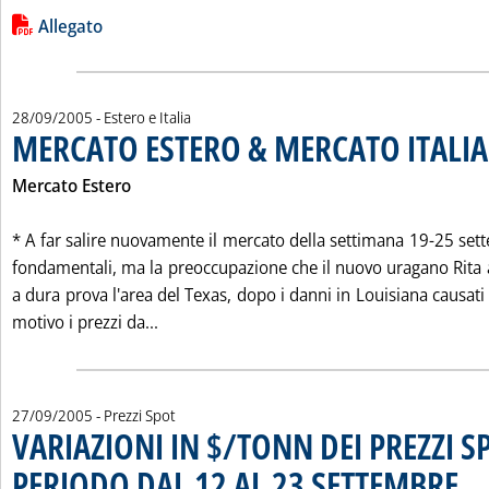
Leggi tutta la notizia: 'I PREZZI DEI PRODOTTI PETROLIFERI
Lista allegati PDF alla notizia
Allegato
28/09/2005
- Estero e Italia
MERCATO ESTERO & MERCATO ITALIA
Mercato Estero
* A far salire nuovamente il mercato della settimana 19-25 set
fondamentali, ma la preoccupazione che il nuovo uragano Rita
a dura prova l'area del Texas, dopo i danni in Louisiana causati
Leggi tutta la notizia: 'MERCATO ESTERO
motivo i prezzi da...
27/09/2005
- Prezzi Spot
VARIAZIONI IN $/TONN DEI PREZZI S
PERIODO DAL 12 AL 23 SETTEMBRE
. Sott
. Pub