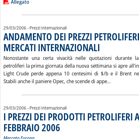
Lista allegati PDF alla notizia
Allegato
29/03/2006
- Prezzi Internazionali
ANDAMENTO DEI PREZZI PETROLIFERI
MERCATI INTERNAZIONALI
. Pubblicata mercoledì 29
Nonostante una certa vivacità nelle quotazioni durante la
petroliferi la prima giornata della nuova settimana si apre all'ins
Light Crude perde appena 10 centesimi di $/b e il Brent ne 
Leggi tutta
Stabili anche il paniere Opec, che scende di appe...
29/03/2006
- Prezzi Internazionali
I PREZZI DEI PRODOTTI PETROLIFERI A
FEBBRAIO 2006
. Sottotitolo: Mercato Europa
. Pubblicata mercoledì 29 marzo 2006 alle 15.34.
Mercato Europa