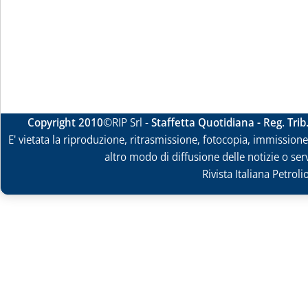
Copyright 2010
©RIP Srl -
Staffetta Quotidiana - Reg. Tri
E' vietata la riproduzione, ritrasmissione, fotocopia, immissione 
altro modo di diffusione delle notizie o ser
Rivista Italiana Petrol