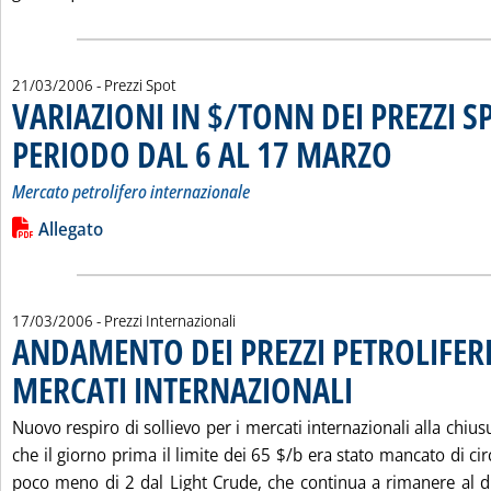
21/03/2006
- Prezzi Spot
VARIAZIONI IN $/TONN DEI PREZZI S
PERIODO DAL 6 AL 17 MARZO
. Sottotitolo: Merc
. Pubblicata marte
Mercato petrolifero internazionale
Leggi tutta la notizia: 'VARIAZIONI IN $/TONN DEI PREZZI
Lista allegati PDF alla notizia
Allegato
17/03/2006
- Prezzi Internazionali
ANDAMENTO DEI PREZZI PETROLIFERI
MERCATI INTERNAZIONALI
. Pubblicata venerdì 17 ma
Nuovo respiro di sollievo per i mercati internazionali alla chiu
che il giorno prima il limite dei 65 $/b era stato mancato di cir
poco meno di 2 dal Light Crude, che continua a rimanere al 