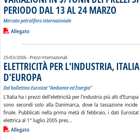
PERIODO DAL 13 AL 24 MARZO
. Sottotitolo: M
. Pubblicata ma
Mercato petrolifero internazionale
Leggi tutta la notizia: 'VARIAZIONI IN $/TONN DEI PREZZI
Lista allegati PDF alla notizia
Allegato
25/03/2006
- Prezzi Internazionali
ELETTRICITÀ PER L'INDUSTRIA, ITALI
D'EUROPA
. Sottotitolo: Dal bollettino Eurostat “Ambiente ed Energia”
. Pubblicata sabato 25 marzo 2006 alle 15.43.
Dal bollettino Eurostat “Ambiente ed Energia”
L'Italia ha i prezzi dell'elettricità per l'industria più alti d'Europa
sono secondi solo alla Danimarca, dove la tassazione incide
finale. Pubblicati nella prima metà di febbraio, i dati Eurostat 
Leggi tutta la notizia: 'ELET
elettrica al 1° luglio 2005 pres...
Lista allegati PDF alla notizia
Allegato