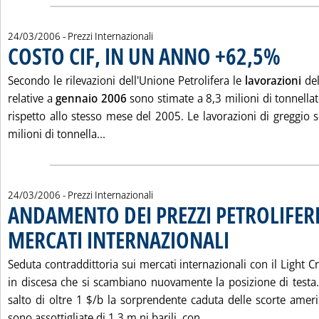
24/03/2006
- Prezzi Internazionali
COSTO CIF, IN UN ANNO +62,5%
. Pubblicat
Secondo le rilevazioni dell'Unione Petrolifera le
lavorazioni
de
relative a
gennaio 2006
sono stimate a 8,3 milioni di tonnellate
rispetto allo stesso mese del 2005. Le lavorazioni di greggi
Leggi tutta la notizia: 'COSTO CIF, IN U
milioni di tonnella...
24/03/2006
- Prezzi Internazionali
ANDAMENTO DEI PREZZI PETROLIFERI
MERCATI INTERNAZIONALI
. Pubblicata venerdì 24 ma
Seduta contraddittoria sui mercati internazionali con il Light Cr
in discesa che si scambiano nuovamente la posizione di testa
salto di oltre 1 $/b la sorprendente caduta delle scorte ameri
Leggi tutta la noti
sono assottigliate di 1,3 m.ni barili, con...