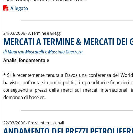
Lista allegati PDF alla notizia
Allegato
24/03/2006
- A Termine e Greggi
MERCATI A TERMINE & MERCATI DEI 
di Maurizio Moscatelli e Massimo Guerrera
Analisi fondamentale
* Si è recentemente tenuta a Davos una conferenza del Wor
ha visto confrontarsi uomini politici, imprenditori e finanzieri 
conseguenti a prezzi delle merci sui mercati internazionali 
Leggi tutta la notizia: 'MERCATI A TER
domanda di base er...
22/03/2006
- Prezzi Internazionali
ANDAMENTO DEI PREZZI PETROLIFERI