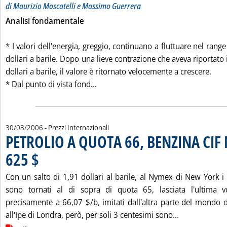
di Maurizio Moscatelli e Massimo Guerrera
Analisi fondamentale
* I valori dell'energia, greggio, continuano a fluttuare nel ran
dollari a barile. Dopo una lieve contrazione che aveva riportato i
dollari a barile, il valore è ritornato velocemente a crescere.
Leggi tutta la notizia: 'MERCATI A
* Dal punto di vista fond...
30/03/2006
- Prezzi Internazionali
PETROLIO A QUOTA 66, BENZINA CIF
625 $
. Pubblicata giovedì 30 marzo 2006 alle 16.8.
Con un salto di 1,91 dollari al barile, al Nymex di New York i
sono tornati al di sopra di quota 65, lasciata l'ultima v
precisamente a 66,07 $/b, imitati dall'altra parte del mondo d
Leggi tutta 
all'Ipe di Londra, però, per soli 3 centesimi sono...