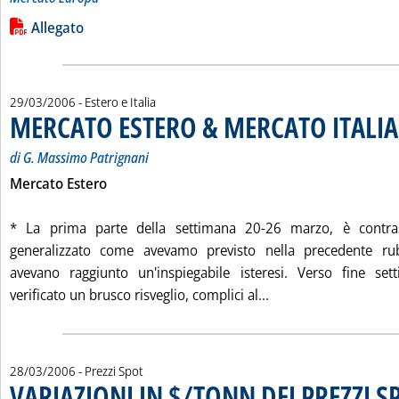
Leggi tutta la notizia: 'I PREZZI DEI PRODOTTI PETROLIFERI 
Lista allegati PDF alla notizia
Allegato
29/03/2006
- Estero e Italia
MERCATO ESTERO & MERCATO ITALIA
di G. Massimo Patrignani
Mercato Estero
* La prima parte della settimana 20-26 marzo, è contra
generalizzato come avevamo previsto nella precedente rub
avevano raggiunto un'inspiegabile isteresi. Verso fine sett
Leggi tutta la noti
verificato un brusco risveglio, complici al...
28/03/2006
- Prezzi Spot
VARIAZIONI IN $/TONN DEI PREZZI S