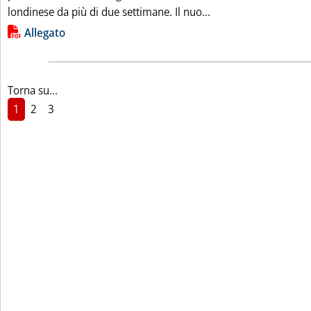
Leggi tutta la not
londinese da più di due settimane. Il nuo...
Lista allegati PDF alla notizia
Allegato
Torna su...
1
2
3