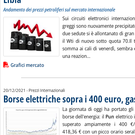
Andamento dei prezzi petroliferi sul mercato internazionale
Sui circuiti elettronici internazio
greggi sono nuovamente precipitate
due sedute si è allontanato di gran
il Wti di nuovo sotto quota 70.Il 
somma ai cali di venerdì, sembra 
Leggi tutta la notizi
una reazion...
Lista allegati PDF alla notizia
Grafici mercato
20/12/2021
- Prezzi Internazionali
Borse elettriche sopra i 400 euro, ga
La giornata di oggi ha portato gli
borse dell'energia: il
Pun
elettrico
superato ampiamente i 400 €/
418,36 € con un picco orario seral