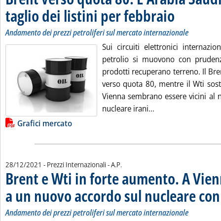
taglio dei listini per febbraio
. Sottotitolo: Andam
. Pubblicata gioved
Andamento dei prezzi petroliferi sul mercato internazionale
Sui circuiti elettronici internazio
petrolio si muovono con prudenz
prodotti recuperano terreno. Il Bre
verso quota 80, mentre il Wti sost
Vienna sembrano essere vicini al n
Leggi tutta la noti
nucleare irani...
Lista allegati PDF alla notizia
Grafici mercato
di:
28/12/2021
- Prezzi Internazionali -
A.P.
Brent e Wti in forte aumento. A Vien
a un nuovo accordo sul nucleare con 
Andamento dei prezzi petroliferi sul mercato internazionale