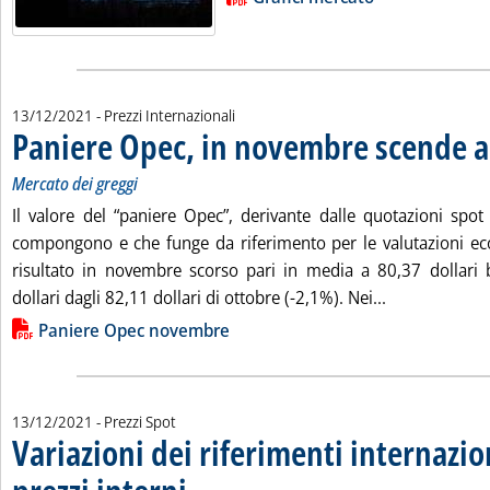
13/12/2021
- Prezzi Internazionali
Paniere Opec, in novembre scende a
Mercato dei greggi
Il valore del “paniere Opec”, derivante dalle quotazioni spot 
compongono e che funge da riferimento per le valutazioni ec
risultato in novembre scorso pari in media a 80,37 dollari b
Leggi tutta l
dollari dagli 82,11 dollari di ottobre (-2,1%). Nei...
Lista allegati PDF alla notizia
Paniere Opec novembre
13/12/2021
- Prezzi Spot
Variazioni dei riferimenti internazio
. Sottotitolo: Dal 29 novembre al 10 dicembre 2021
. Pubblicata lunedì 13 dicembre 2021 alle 10.6.