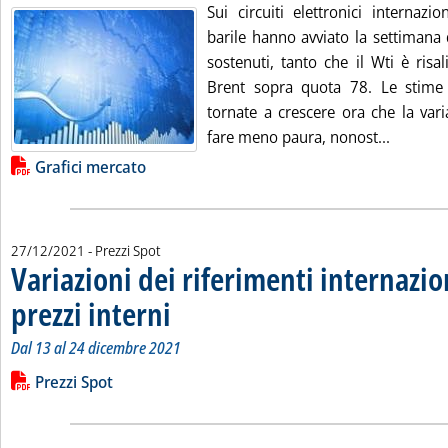
Sui circuiti elettronici internazi
barile hanno avviato la settimana 
sostenuti, tanto che il Wti è risa
Brent sopra quota 78. Le stim
tornate a crescere ora che la va
Leggi tu
fare meno paura, nonost...
Lista allegati PDF alla notizia
Grafici mercato
27/12/2021
- Prezzi Spot
Variazioni dei riferimenti internazio
prezzi interni
. Sottotitolo: Dal 13 al 24 dicembre 2021
. Pubblicata lunedì 27 dicembre 2021 alle 10.56.
Dal 13 al 24 dicembre 2021
Leggi tutta la notizia: 'Variazioni dei riferimenti internazional
Lista allegati PDF alla notizia
Prezzi Spot