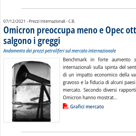
di:
07/12/2021
- Prezzi Internazionali -
C.B.
Omicron preoccupa meno e Opec ott
salgono i greggi
. Sottotitolo: Andamento dei prezzi petroliferi sul me
. Pubblicata martedì 07 dicembre 2021 alle 13.43.
Andamento dei prezzi petroliferi sul mercato internazionale
Benchmark in forte aumento sui 
internazionali sulla spinta del sent
di un impatto economico della v
gravoso e la fiducia di alcuni pae
mercato. Secondo diversi rapporti 
Leggi tu
Omicron hanno mostrat...
Lista allegati PDF alla notizia
Grafici mercato