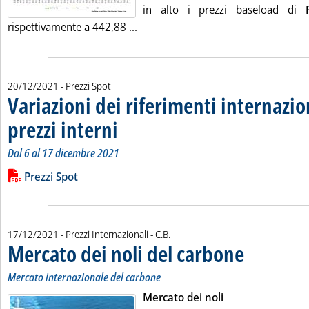
in alto i prezzi baseload di
Leggi tutta la notizia: 'Borse elettr
rispettivamente a 442,88 ...
20/12/2021
- Prezzi Spot
Variazioni dei riferimenti internazio
prezzi interni
. Sottotitolo: Dal 6 al 17 dicembre 2021
. Pubblicata lunedì 20 dicembre 2021 alle 9.43.
Dal 6 al 17 dicembre 2021
Leggi tutta la notizia: 'Variazioni dei riferimenti internazional
Lista allegati PDF alla notizia
Prezzi Spot
di:
17/12/2021
- Prezzi Internazionali -
C.B.
Mercato dei noli del carbone
. Sottotitolo: Merca
. Pubblicata venerd
Mercato internazionale del carbone
Mercato dei noli