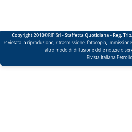
Copyright 2010
©RIP Srl -
Staffetta Quotidiana - Reg. Tri
E' vietata la riproduzione, ritrasmissione, fotocopia, immissione 
altro modo di diffusione delle notizie o ser
Rivista Italiana Petrol