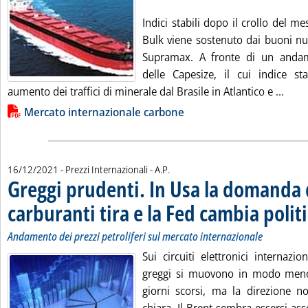
Indici stabili dopo il crollo del me
Bulk viene sostenuto dai buoni n
Supramax. A fronte di un andam
delle Capesize, il cui indice s
Leggi
aumento dei traffici di minerale dal Brasile in Atlantico e ...
Lista allegati PDF alla notizia
Mercato internazionale carbone
di:
16/12/2021
- Prezzi Internazionali -
A.P.
Greggi prudenti. In Usa la domanda 
carburanti tira e la Fed cambia polit
Andamento dei prezzi petroliferi sul mercato internazionale
Sui circuiti elettronici internazio
greggi si muovono in modo meno 
giorni scorsi, ma la direzione n