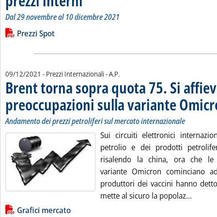
prezzi interni
Dal 29 novembre al 10 dicembre 2021
Leggi tutta la notizia: 'Variazioni dei riferimenti internazional
Lista allegati PDF alla notizia
Prezzi Spot
di:
09/12/2021
- Prezzi Internazionali -
A.P.
Brent torna sopra quota 75. Si affiev
preoccupazioni sulla variante Omic
Andamento dei prezzi petroliferi sul mercato internazionale
Sui circuiti elettronici internazi
petrolio e dei prodotti petrolif
risalendo la china, ora che le 
variante Omicron cominciano ad 
produttori dei vaccini hanno detto
Leggi t
mette al sicuro la popolaz...
Lista allegati PDF alla notizia
Grafici mercato