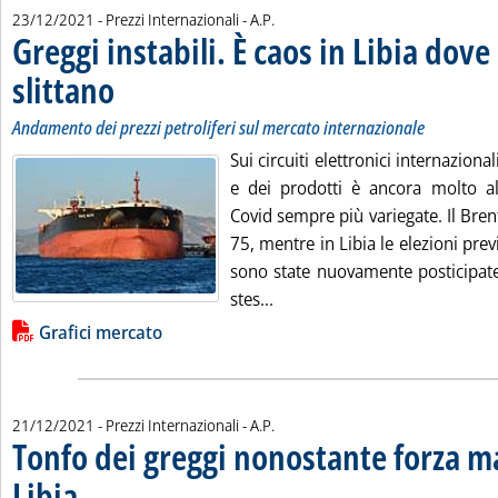
di:
23/12/2021
- Prezzi Internazionali -
A.P.
Greggi instabili. È caos in Libia dove 
slittano
. Sottotitolo: Andamento dei prezzi petroliferi sul mercato internazionale
. Pubblicata giovedì 23 dicembre 2021 alle 15.15.
Andamento dei prezzi petroliferi sul mercato internazionale
Sui circuiti elettronici internazionali
e dei prodotti è ancora molto alt
Covid sempre più variegate. Il Bren
75, mentre in Libia le elezioni prev
sono state nuovamente posticipate 
Leggi tutta la notizia: 'Greggi
stes...
Lista allegati PDF alla notizia
Grafici mercato
di:
21/12/2021
- Prezzi Internazionali -
A.P.
Tonfo dei greggi nonostante forza m
Libia
. Sottotitolo: Andamento dei prezzi petroliferi sul mercato internazionale
. Pubblicata martedì 21 dicembre 2021 alle 13.15.