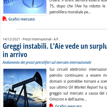
chiara. Il Brent sembra essersi as
75, dopo che l'Aie ha ridotto l
Leggi tut
petrolifera mondiale pe...
Lista allegati PDF alla notizia
Grafici mercato
di:
14/12/2021
- Prezzi Internazionali -
A.P.
Greggi instabili. L'Aie vede un surplu
in arrivo
. Sottotitolo: Andamento dei prezzi petroliferi sul mercato internaziona
. Pubblicata martedì 14 dicembre 2021 alle 16.8.
Andamento dei prezzi petroliferi sul mercato internazionale
Sui circuiti elettronici internazi
petrolio continuano a essere mo
domani si potrebbe tornare a scen
suo ultimo
Oil Market Report
ha ip
greggio sul mercato a causa del d
Leggi tutta 
Omicron e dell'aume...
Lista allegati PDF alla notizia
Grafici mercato