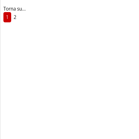
Torna su...
1
2