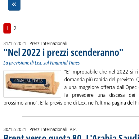
1
2
31/12/2021
- Prezzi Internazionali
"Nel 2022 i prezzi scenderanno"
. Sottotito
. Pubblica
La previsione di Lex. sul Financial Times
"E' improbabile che nel 2022 si ri
domanda più rapida del previsto. Q
a una maggiore offerta dall'Opec 
fa prevedere una discesa dei pr
prossimo anno". E' la previsione di Lex, nell'ultima pagina del Fi
di:
30/12/2021
- Prezzi Internazionali -
A.P.
Brent verso quota 80. L'Arabia Saud