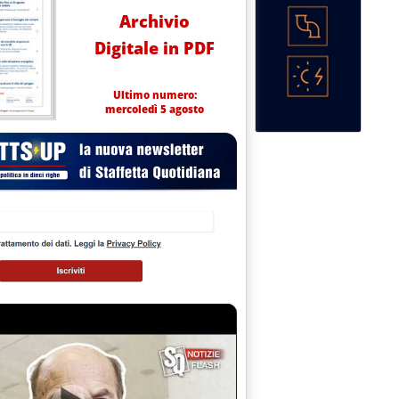
Archivio
Digitale in PDF
Ultimo numero:
mercoledì 5 agosto
OLLARI . PER I “PREZZI ITALIA” ANCORA NUOVI MASSIMI . '