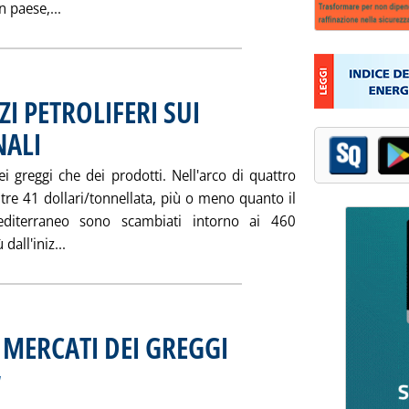
Leggi tutta la notizia: '“MEDIE UE” CONDIZIONATE 
n paese,...
I PETROLIFERI SUI
NALI
. Pubblicata venerdì 24 settembre 2004 alle 15.33.
i greggi che dei prodotti. Nell'arco di quattro
ltre 41 dollari/tonnellata, più o meno quanto il
editerraneo sono scambiati intorno ai 460
Leggi tutta la notizia: 'ANDAMENTO DEI PREZZI PE
dall'iniz...
 MERCATI DEI GREGGI
. Sottotitolo: di Maurizio Moscatelli e M
. Pubblicata venerdì 24 settembre 2004 al
a