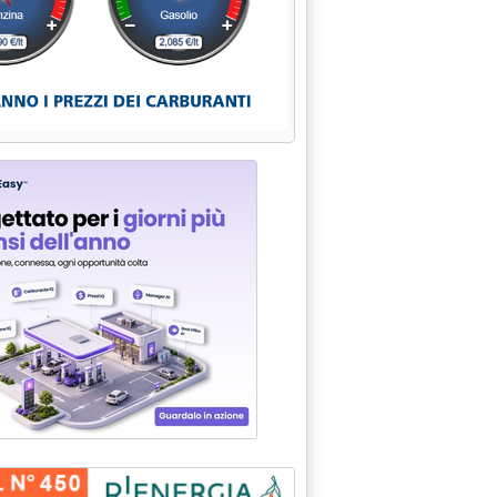
e 15.41.
 RECORD . PRESSIONI IN USA SU SCORTE STRATEGICHE'
004 alle 15.39.