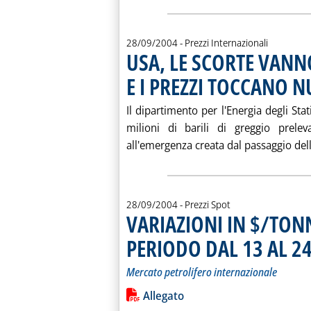
28/09/2004
- Prezzi Internazionali
USA, LE SCORTE VANN
E I PREZZI TOCCANO 
Il dipartimento per l'Energia degli Stat
milioni di barili di greggio prelev
all'emergenza creata dal passaggio dell
28/09/2004
- Prezzi Spot
VARIAZIONI IN $/TONN
PERIODO DAL 13 AL 2
Mercato petrolifero internazionale
Leggi tutta la notizia: 'VARIAZION
Lista allegati PDF alla notiz
Allegato