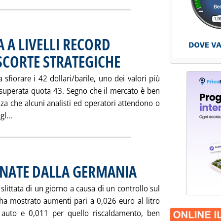
 A LIVELLI RECORD
 SCORTE STRATEGICHE
. Pubblicata venerdì 24 settembre 2004 all
 sfiorare i 42 dollari/barile, uno dei valori più
e superata quota 43. Segno che il mercato è ben
za che alcuni analisti ed operatori attendono o
Leggi tutta la notizia: 'PANIERE OPEC ANCORA A LIVELLI
l...
ONATE DALLA GERMANIA
. Pubblicata venerdì 24 settembre 2
slittata di un giorno a causa di un controllo sul
a mostrato aumenti pari a 0,026 euro al litro
o auto e 0,011 per quello riscaldamento, ben