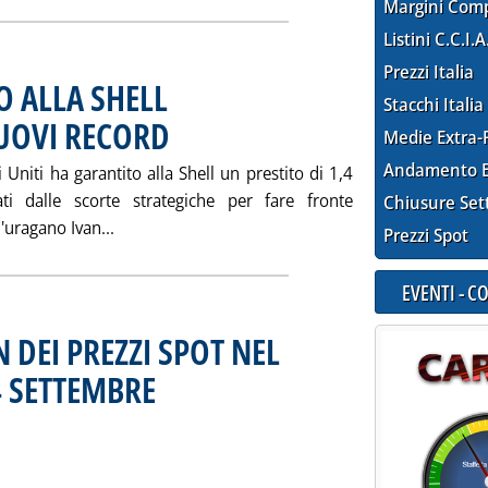
Margini Com
Listini C.C.I.A
Prezzi Italia
O ALLA SHELL
Stacchi Italia
NUOVI RECORD
. Pubblicata martedì 28 settembre 2004 alle 15.51.
Medie Extra-
Andamento E
i Uniti ha garantito alla Shell un prestito di 1,4
ati dalle scorte strategiche per fare fronte
Chiusure Set
Leggi tutta la notizia: 'USA, LE SCORTE VANN
'uragano Ivan...
Prezzi Spot
EVENTI - 
 DEI PREZZI SPOT NEL
4 SETTEMBRE
. Sottotitolo: Mercato petrolifero internazionale
. Pubblicata martedì 28 settembre 2004 alle 15.48.
I IN $/TONN DEI PREZZI SPOT NEL PERIODO DAL 13 AL 24 SETTE
ia