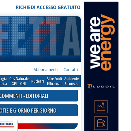
RICHIEDI ACCESSO GRATUITO
Abbonamenti
Contatti
ergia
Gas Naturale
Altre Fonti
Ambiente
Nucleare
ttrica
GPL - GNL
Efficienza
Sicurezza
COMMENTI - EDITORIALI
NOTIZIE GIORNO PER GIORNO