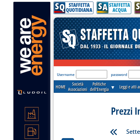
S
S
S
Q
A
STAFFETTA
STAFFETTA
QUOTIDIANA
ACQUA
'Modulo Login per acceder
Username
password
Società
Politiche
HOME
▼
Leggi e atti 
Associazioni
dell'Energia
Prezzi I
Sett