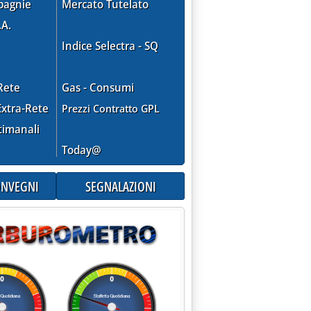
pagnie
Mercato Tutelato
.A.
Indice Selectra - SQ
Rete
Gas - Consumi
xtra-Rete
Prezzi Contratto GPL
timanali
O ALLA SHELL . E I PREZZI TOCCANO NUOVI RECORD'
Today@
CONVEGNI
SEGNALAZIONI
MBRE'