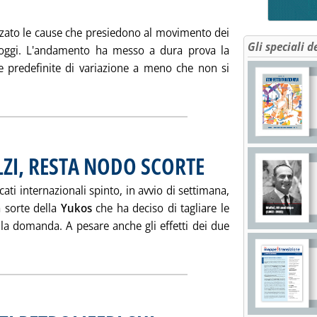
zzato le cause che presiedono al movimento dei
Gli speciali d
 oggi. L'andamento ha messo a dura prova la
sce predefinite di variazione a meno che non si
a notizia: 'MERCATI A TERMINE & MERCATI DEI GREGGI'
LZI, RESTA NODO SCORTE
. Pubblicata mercoledì 22 settem
ti internazionali spinto, in avvio di settimana,
a sorte della
Yukos
che ha deciso di tagliare le
lla domanda. A pesare anche gli effetti dei due
tta la notizia: 'PREZZI: NUOVI RIMBALZI, RESTA NODO SCORTE'