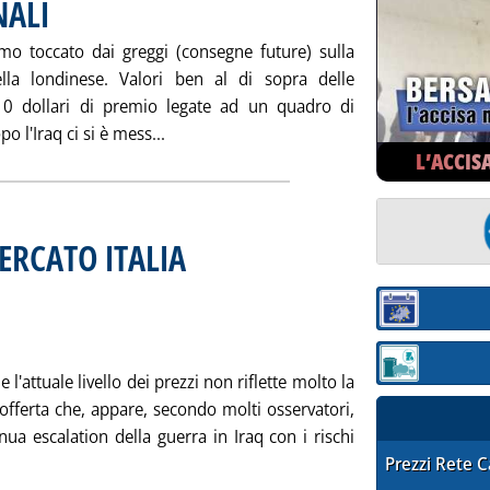
NALI
. Pubblicata mercoledì 29 settembre 2004 alle 15.11.
imo toccato dai greggi (consegne future) sulla
la londinese. Valori ben al di sopra delle
10 dollari di premio legate ad un quadro di
Leggi tutta la notizia: 'ANDAMENTO DEI
o l'Iraq ci si è mess...
L’ACCIS
ERCATO ITALIA
. Sottotitolo: di G. Massimo Patrignani
. Pubblicata mercoledì 29 settembre 2004 alle 14.46.
Sezione:
Sezione: quotaz
l'attuale livello dei prezzi non riflette molto la
offerta che, appare, secondo molti osservatori,
nua escalation della guerra in Iraq con i rischi
 'MERCATO ESTERO & MERCATO ITALIA'
STAFFETTA PRE
Prezzi Rete 