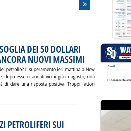
 SOGLIA DEI 50 DOLLARI
” ANCORA NUOVI MASSIMI
 del petrolio? Il superamento ieri mattina a New
e, dopo esserci andati vicini già in agosto, ridà
à di dare una risposta positiva. Troppi fattori
eggi tutta la notizia: 'IL PETROLIO OLTRE LA SOGLIA DEI 50 D
I PETROLIFERI SUI