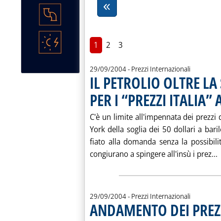
1
2
3
29/09/2004
- Prezzi Internazionali
IL PETROLIO OLTRE LA
PER I “PREZZI ITALIA
. Pubblicata mercoledì 29 settembre 2004 alle 15.33.
C'è un limite all'impennata dei prezzi
York della soglia dei 50 dollari a baril
fiato alla domanda senza la possibilit
L
congiurano a spingere all'insù i prez...
29/09/2004
- Prezzi Internazionali
ANDAMENTO DEI PREZZ