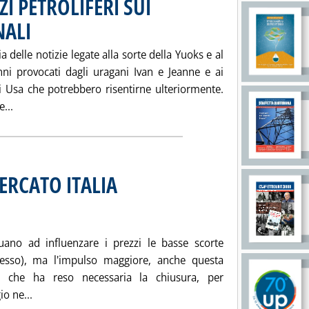
I PETROLIFERI SUI
NALI
. Pubblicata mercoledì 22 settembre 2004 alle 15.20.
 delle notizie legate alla sorte della Yuoks e al
anni provocati dagli uragani Ivan e Jeanne e ai
i Usa che potrebbero risentirne ulteriormente.
Leggi tutta la notizia: 'ANDAMENTO DEI PREZZI PETROLIF
...
ERCATO ITALIA
. Pubblicata mercoledì 22 settembre 2004 alle 15.9.
ano ad influenzare i prezzi le basse scorte
esso), ma l'impulso maggiore, anche questa
an che ha reso necessaria la chiusura, per
Leggi tutta la notizia: 'MERCATO ESTERO & MERCATO IT
o ne...