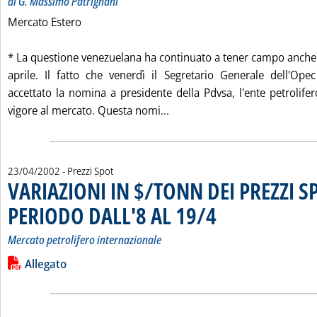
di G. Massimo Patrignani
Mercato Estero
* La questione venezuelana ha continuato a tener campo anche
aprile. Il fatto che venerdì il Segretario Generale dell'Ope
accettato la nomina a presidente della Pdvsa, l'ente petrolife
Leggi tutta la notizia: 'ME
vigore al mercato. Questa nomi...
23/04/2002
- Prezzi Spot
VARIAZIONI IN $/TONN DEI PREZZI S
PERIODO DALL'8 AL 19/4
. Sottotitolo: Mercato petrolif
. Pubblicata martedì 23 aprile
Mercato petrolifero internazionale
Leggi tutta la notizia: 'VARIAZIONI IN $/TONN DEI PREZZI 
Lista allegati PDF alla notizia
Allegato