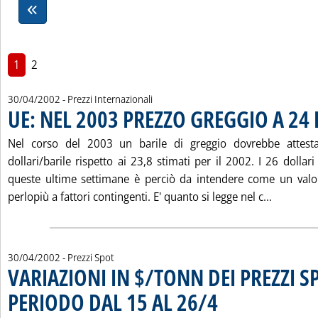
1
2
30/04/2002
- Prezzi Internazionali
UE: NEL 2003 PREZZO GREGGIO A 24
Nel corso del 2003 un barile di greggio dovrebbe attest
dollari/barile rispetto ai 23,8 stimati per il 2002. I 26 dollari
queste ultime settimane è perciò da intendere come un val
Leggi tu
perlopiù a fattori contingenti. E' quanto si legge nel c...
30/04/2002
- Prezzi Spot
VARIAZIONI IN $/TONN DEI PREZZI S
PERIODO DAL 15 AL 26/4
. Sottotitolo: Mercato petrolif
. Pubblicata martedì 30 aprile