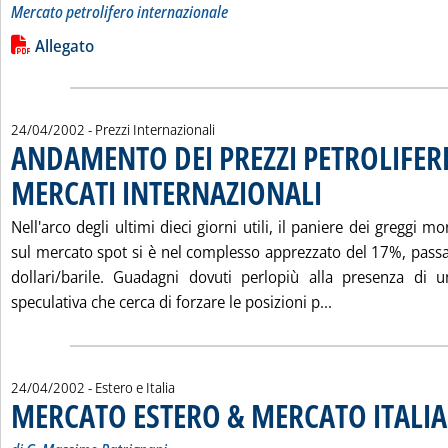
Mercato petrolifero internazionale
Leggi tutta la notizia: 'VARIAZIONI IN $/TONN DEI PREZZI 
Lista allegati PDF alla notizia
Allegato
24/04/2002
- Prezzi Internazionali
ANDAMENTO DEI PREZZI PETROLIFERI
MERCATI INTERNAZIONALI
. Pubblicata mercoledì 24 
Nell'arco degli ultimi dieci giorni utili, il paniere dei greggi mo
sul mercato spot si è nel complesso apprezzato del 17%, pas
dollari/barile. Guadagni dovuti perlopiù alla presenza di
Leggi tutta la
speculativa che cerca di forzare le posizioni p...
24/04/2002
- Estero e Italia
MERCATO ESTERO & MERCATO ITALIA