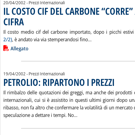
20/04/2002
- Prezzi Internazionali
IL COSTO CIF DEL CARBONE “CORRE”
CIFRA
. Pubblicata sabato 20 aprile 2002 alle 15.12.
Il costo medio cif del carbone importato, dopo i picchi estiv
Leggi tutta la noti
2/2)
, è andato via via stemperandosi fino...
Lista allegati PDF alla notizia
Allegato
19/04/2002
- Prezzi Internazionali
PETROLIO: RIPARTONO I PREZZI
. Pubblicata v
Il rimbalzo delle quotazioni dei greggi, ma anche dei prodotti c
internazionali, cui si è assistito in questi ultimi giorni dopo u
ribasso, non fa altro che confermare la volatilità di un mercato
Leggi tutta la notizia: 'P
speculazione a dettare i tempi. No...