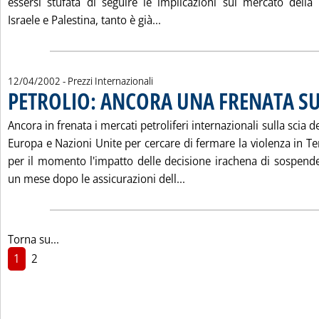
essersi stufata di seguire le implicazioni sul mercato dell
Leggi tutta la notizia: 'MERC
Israele e Palestina, tanto è già...
12/04/2002
- Prezzi Internazionali
PETROLIO: ANCORA UNA FRENATA SU
Ancora in frenata i mercati petroliferi internazionali sulla scia deg
Europa e Nazioni Unite per cercare di fermare la violenza in Te
per il momento l'impatto delle decisione irachena di sospende
Leggi tutta la notizia: 
un mese dopo le assicurazioni dell...
Torna su...
1
2