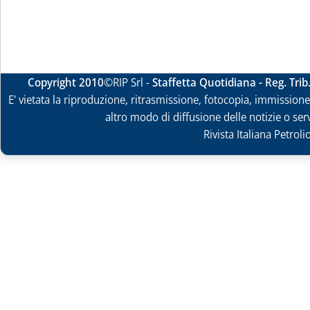
Copyright 2010
©RIP Srl -
Staffetta Quotidiana - Reg. Tri
E' vietata la riproduzione, ritrasmissione, fotocopia, immissione 
altro modo di diffusione delle notizie o ser
Rivista Italiana Petrol