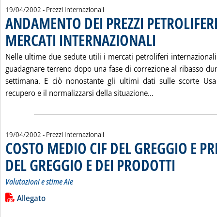
19/04/2002
- Prezzi Internazionali
ANDAMENTO DEI PREZZI PETROLIFERI
MERCATI INTERNAZIONALI
. Pubblicata venerdì 19 ap
Nelle ultime due sedute utili i mercati petroliferi internaziona
guadagnare terreno dopo una fase di correzione al ribasso dura
settimana. E ciò nonostante gli ultimi dati sulle scorte Usa
Leggi tutta la n
recupero e il normalizzarsi della situazione...
19/04/2002
- Prezzi Internazionali
COSTO MEDIO CIF DEL GREGGIO E PR
DEL GREGGIO E DEI PRODOTTI
. Sottotitolo: Valu
. Pubblicata vener
Valutazioni e stime Aie
Leggi tutta la notizia: 'COSTO MEDIO CIF DEL GREGGIO E P
Lista allegati PDF alla notizia
Allegato