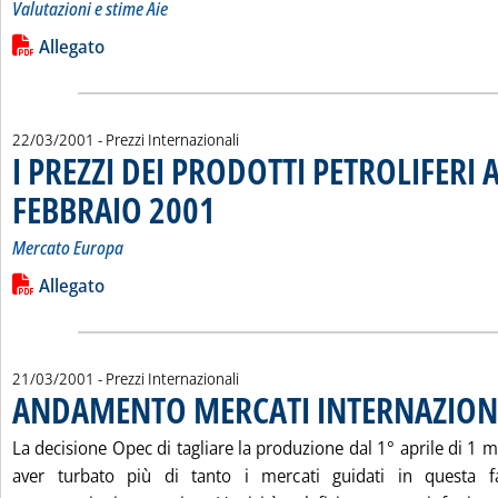
Valutazioni e stime Aie
Leggi tutta la notizia: 'COSTO MEDIO CIF DEL GREGGIO E P
Lista allegati PDF alla notizia
Allegato
22/03/2001
- Prezzi Internazionali
I PREZZI DEI PRODOTTI PETROLIFERI A
FEBBRAIO 2001
. Sottotitolo: Mercato Europa
. Pubblicata giovedì 22 marzo 2001 alle 15.28.
Mercato Europa
Leggi tutta la notizia: 'I PREZZI DEI PRODOTTI PETROLIFERI 
Lista allegati PDF alla notizia
Allegato
21/03/2001
- Prezzi Internazionali
ANDAMENTO MERCATI INTERNAZION
La decisione Opec di tagliare la produzione dal 1° aprile di 1
aver turbato più di tanto i mercati guidati in questa fa