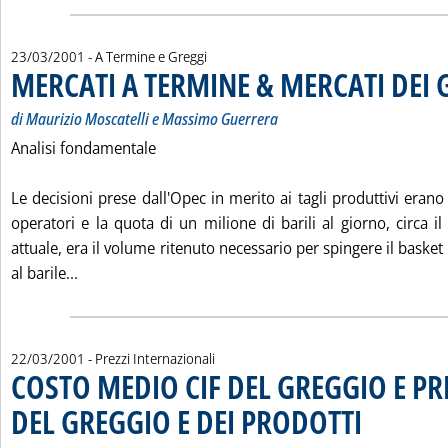
23/03/2001
- A Termine e Greggi
MERCATI A TERMINE & MERCATI DEI 
di Maurizio Moscatelli e Massimo Guerrera
Analisi fondamentale
Le decisioni prese dall'Opec in merito ai tagli produttivi erano 
operatori e la quota di un milione di barili al giorno, circa 
attuale, era il volume ritenuto necessario per spingere il basket 
Leggi tutta la notizia: 'MERCATI A TERMINE & MERC
al barile...
22/03/2001
- Prezzi Internazionali
COSTO MEDIO CIF DEL GREGGIO E PR
DEL GREGGIO E DEI PRODOTTI
. Sottotitolo: Valu
. Pubblicata giove