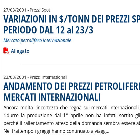
27/03/2001
- Prezzi Spot
VARIAZIONI IN $/TONN DEI PREZZI S
PERIODO DAL 12 al 23/3
. Sottotitolo: Mercato petrolife
. Pubblicata martedì 27 marzo 
Mercato petrolifero internazionale
Leggi tutta la notizia: 'VARIAZIONI IN $/TONN DEI PREZZI S
Lista allegati PDF alla notizia
Allegato
23/03/2001
- Prezzi Internazionali
ANDAMENTO DEI PREZZI PETROLIFERI
MERCATI INTERNAZIONALI
. Pubblicata venerdì 23 ma
Ancora molta l'incertezza che regna sui mercati internazionali
ridurre la produzione dal 1° aprile non ha infatti sortito gli
perché il rallentamento atteso della domanda sembra essere a
Leggi tutta 
Nel frattempo i greggi hanno continuato a viagg...