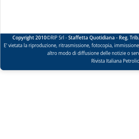
Copyright 2010
©RIP Srl -
Staffetta Quotidiana - Reg. Tri
E' vietata la riproduzione, ritrasmissione, fotocopia, immissione 
altro modo di diffusione delle notizie o ser
Rivista Italiana Petrol