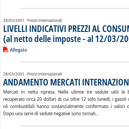
28/03/2001
- Prezzi Internazionali
LIVELLI INDICATIVI PREZZI AL CONS
(al netto delle imposte - al 12/03/2
Leggi tutta la notizia: 'LIVELLI INDICATIVI PREZZI AL CONSUMO
Lista allegati PDF alla notizia
Allegato
28/03/2001
- Prezzi Internazionali
ANDAMENTO MERCATI INTERNAZION
Mercati in netta ripresa. Nelle ultime tre sedute utili le 
recuperato circa 20 dollari di cui oltre 12 solo lunedì, i gasoli
oli combustibili hanno sostanzialmente confermato i valori di
Leggi tutta l
Dopo una serie di sedute negative sono tornati...