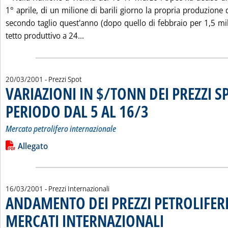
1° aprile, di un milione di barili giorno la propria produzione d
secondo taglio quest'anno (dopo quello di febbraio per 1,5 mili
Leggi tutta la notizia: 'MERCATO ESTE
tetto produttivo a 24...
20/03/2001
- Prezzi Spot
VARIAZIONI IN $/TONN DEI PREZZI S
PERIODO DAL 5 AL 16/3
. Sottotitolo: Mercato petrolifero
. Pubblicata martedì 20 marzo 20
Mercato petrolifero internazionale
Leggi tutta la notizia: 'VARIAZIONI IN $/TONN DEI PREZZI 
Lista allegati PDF alla notizia
Allegato
16/03/2001
- Prezzi Internazionali
ANDAMENTO DEI PREZZI PETROLIFERI
MERCATI INTERNAZIONALI
. Pubblicata venerdì 16 ma