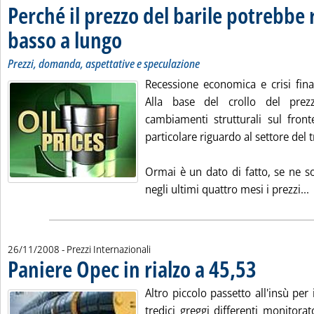
Perché il prezzo del barile potrebbe 
basso a lungo
. Sottotitolo: Prezzi, domanda, aspettative e speculazione
. Pubblicata mercoledì 26 novembre 2008 alle 15.40.
Prezzi, domanda, aspettative e speculazione
Recessione economica e crisi fina
Alla base del crollo del prez
cambiamenti strutturali sul fro
particolare riguardo al settore del 
Ormai è un dato di fatto, se ne so
L
negli ultimi quattro mesi i prezzi...
26/11/2008
- Prezzi Internazionali
Paniere Opec in rialzo a 45,53
. Pubblicata mer
Altro piccolo passetto all'insù pe
tredici greggi differenti monitorat