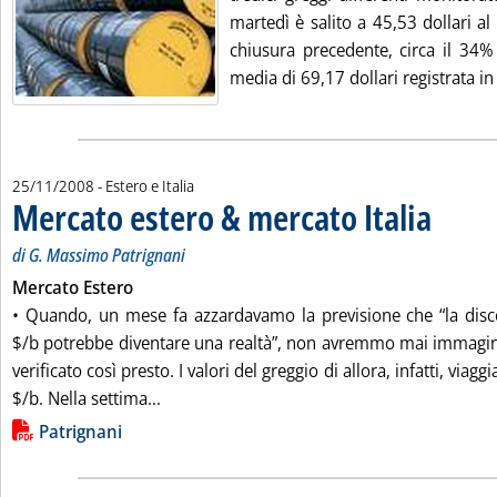
martedì è salito a 45,53 dollari al 
chiusura precedente, circa il 34%
media di 69,17 dollari registrata in 
25/11/2008
- Estero e Italia
Mercato estero & mercato Italia
. Sottotitol
. Pubblicata
di G. Massimo Patrignani
Mercato Estero
• Quando, un mese fa azzardavamo la previsione che “la disc
$/b potrebbe diventare una realtà”, non avremmo mai immagin
verificato così presto. I valori del greggio di allora, infatti, viag
Leggi tutta la notizia: 'Mercato estero & m
$/b. Nella settima...
Lista allegati PDF alla notizia
Patrignani