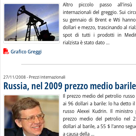
Altro piccolo passo all'insù
internazionali del greggio. Sui circu
su gennaio di Brent e Wti hanno
dollari e mezzo, trascinando al ria
spot di tutti i prodotti in Medit
Leggi tutta 
rialzista è stato dato ...
Lista allegati PDF alla notizia
Grafico Greggi
27/11/2008
- Prezzi Internazionali
Russia, nel 2009 prezzo medio barile
Il prezzo medio del petrolio russo
ai 96 dollari a barile: lo ha detto i
russo Alexei Kudrin. Il ministro
prezzo medio del petrolio nel 2
dollari al barile, a 55 $ l'anno seg
Leggi tutta la notiz
a causa della ...