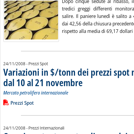
Dopo cinque sedute al ribasso, 
tredici greggi differenti monitor
salire. Il paniere lunedì è salito a 
dai 42,56 della chiusura precedent
rispetto alla media di 69,17 dollari 
24/11/2008
- Prezzi Spot
Variazioni in $/tonn dei prezzi spot 
dal 10 al 21 novembre
. Sottotitolo: Mercato petrolifero in
. Pubblicata lunedì 24 novembre 200
Mercato petrolifero internazionale
Leggi tutta la notizia: 'Variazioni in $/tonn dei prezzi spot n
Lista allegati PDF alla notizia
Prezzi Spot
24/11/2008
- Prezzi Internazionali