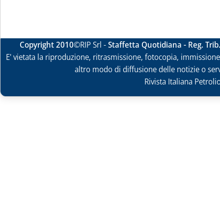
Copyright 2010
©RIP Srl -
Staffetta Quotidiana - Reg. Tri
E' vietata la riproduzione, ritrasmissione, fotocopia, immissione 
altro modo di diffusione delle notizie o ser
Rivista Italiana Petrol