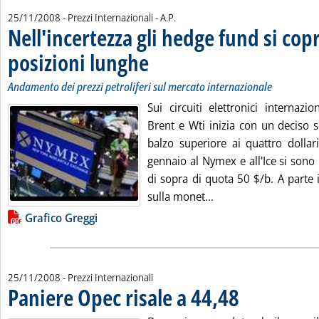
di:
25/11/2008
- Prezzi Internazionali -
A.P.
Nell'incertezza gli hedge fund si co
posizioni lunghe
. Sottotitolo: Andamento dei prezzi petroliferi sul
. Pubblicata martedì 25 novembre 2008 alle 15.33
Andamento dei prezzi petroliferi sul mercato internazionale
Sui circuiti elettronici internazi
Brent e Wti inizia con un deciso s
balzo superiore ai quattro dollari
gennaio al Nymex e all'Ice si sono
di sopra di quota 50 $/b. A parte 
Leggi tutta la notizi
sulla monet...
Lista allegati PDF alla notizia
Grafico Greggi
25/11/2008
- Prezzi Internazionali
Paniere Opec risale a 44,48
. Pubblicata martedì 2