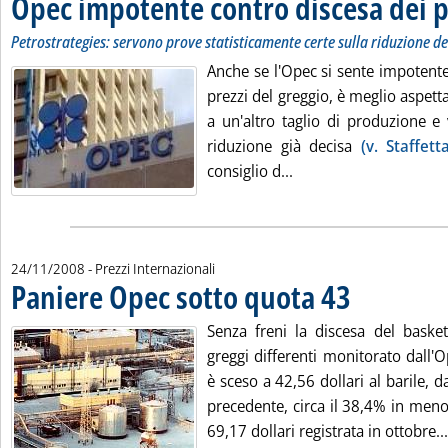
Opec impotente contro discesa dei p
Petrostrategies: servono prove statisticamente certe sulla riduzione del
Anche se l'Opec si sente impotente 
prezzi del greggio, è meglio aspet
a un'altro taglio di produzione e v
riduzione già decisa
(v. Staffett
Leggi tutta la notizia
consiglio d...
24/11/2008
- Prezzi Internazionali
Paniere Opec sotto quota 43
. Pubblicata lunedì 24 novembre 2008 alle 9.28.
Senza freni la discesa del baske
greggi differenti monitorato dall'O
è sceso a 42,56 dollari al barile, d
precedente, circa il 38,4% in meno
69,17 dollari registrata in ottobre...