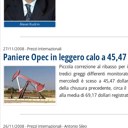
Alexei Kudrin
27/11/2008
- Prezzi Internazionali
Paniere Opec in leggero calo a 45,47
. Pubblicata giovedì 27 novembre 2008 alle 9.37.
Piccola correzione al ribasso per
tredici greggi differenti monitorat
mercoledì è sceso a 45,47 dollari
della chiusura precedente, circa i
alla media di 69,17 dollari registrat
di:
26/11/2008
- Prezzi Internazionali -
Antonio Sileo