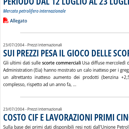
PERIODO DAL 12 LUGLIO AL 23 LUGL
Mercato petrolifero internazionale
Leggi tutta la notizia: 'VARIAZIONI IN $/TONN DEI PREZZI
Lista allegati PDF alla notizia
Allegato
23/07/2004
- Prezzi Internazionali
SUI PREZZI PESA IL GIOCO DELLE SCO
Gli ultimi dati sulle
scorte commerciali
Usa diffuse mercoledì d
Administration (Eia) hanno mostrato un calo inatteso per i greggi
un altrettanto inatteso aumento dei prodotti (benzina +2,5,
Leggi tutta la notizia: '
complesso, rispetto ad un anno fa, ...
23/07/2004
- Prezzi Internazionali
COSTO CIF E LAVORAZIONI PRIMI CI
Sulla base dei primi dati disponibili resi noti dall'Unione Petro