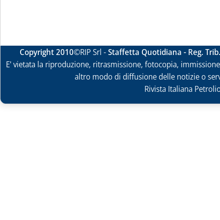
Copyright 2010
©RIP Srl -
Staffetta Quotidiana - Reg. Tri
E' vietata la riproduzione, ritrasmissione, fotocopia, immissione 
altro modo di diffusione delle notizie o ser
Rivista Italiana Petrol