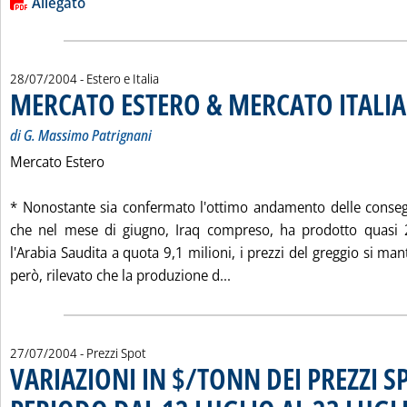
Lista allegati PDF alla notizia
Allegato
28/07/2004
- Estero e Italia
MERCATO ESTERO & MERCATO ITALIA
di G. Massimo Patrignani
Mercato Estero
* Nonostante sia confermato l'ottimo andamento delle conseg
che nel mese di giugno, Iraq compreso, ha prodotto quasi 
l'Arabia Saudita a quota 9,1 milioni, i prezzi del greggio si ma
Leggi tutta la notizia: '
però, rilevato che la produzione d...
27/07/2004
- Prezzi Spot
VARIAZIONI IN $/TONN DEI PREZZI S