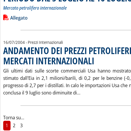
Mercato petrolifero internazionale
Leggi tutta la notizia: 'VARIAZIONI IN $/TONN DEI PREZZI
Lista allegati PDF alla notizia
Allegato
16/07/2004
- Prezzi Internazionali
ANDAMENTO DEI PREZZI PETROLIFERI
MERCATI INTERNAZIONALI
. Pubblicata venerdì 16 lug
Gli ultimi dati sulle scorte commerciali Usa hanno mostrato
stimato dall'Eia in 2,1 milioni/barili, di 0,2 per le benzine (-0
progresso di 2,7 per i distillati. In calo le importazioni Usa che 
Leggi tutta la notizia
conclusa il 9 luglio sono diminuite di...
Torna su...
1
2
3