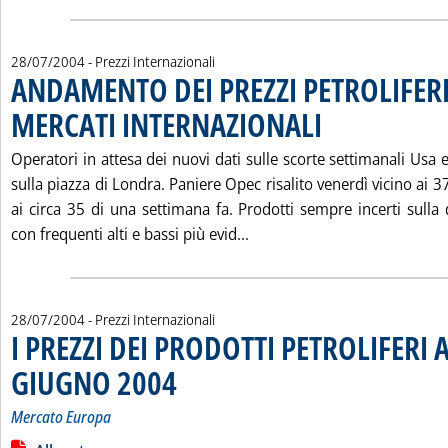
28/07/2004
- Prezzi Internazionali
ANDAMENTO DEI PREZZI PETROLIFERI
MERCATI INTERNAZIONALI
. Pubblicata mercoledì 28 
Operatori in attesa dei nuovi dati sulle scorte settimanali Usa e
sulla piazza di Londra. Paniere Opec risalito venerdì vicino ai 37
ai circa 35 di una settimana fa. Prodotti sempre incerti sulla
Leggi tutta la notizia: '
con frequenti alti e bassi più evid...
28/07/2004
- Prezzi Internazionali
I PREZZI DEI PRODOTTI PETROLIFERI A
GIUGNO 2004
. Sottotitolo: Mercato Europa
. Pubblicata mercoledì 28 luglio 2004 alle 14.53.
Mercato Europa
Leggi tutta la notizia: 'I PREZZI DEI PRODOTTI PETROLIFERI