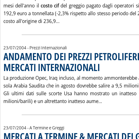
mesi dell'anno il
costo cif
del greggio pagato dagli operatori si
192,9 euro a tonnellata (-2,3% rispetto allo stesso periodo del 
Leggi tutta la notizia: 'COSTO CI
costo all'origine di 236,9...
23/07/2004
- Prezzi Internazionali
ANDAMENTO DEI PREZZI PETROLIFERI
MERCATI INTERNAZIONALI
. Pubblicata venerdì 23 lug
La produzione Opec, Iraq incluso, al momento ammonterebbe a
sola Arabia Saudita che in agosto dovrebbe salire a 9,5 milioni r
Gli ultimi dati sulle scorte Usa hanno mostrato un inatteso 
Leggi tutta la 
milioni/barili) e un altrettanto inatteso aume...
23/07/2004
- A Termine e Greggi
MERCATI A TERMINE & MERCATI DEI 