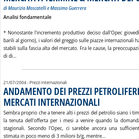
di Maurizio Moscatelli e Massimo Guerrera
Analisi fondamentale
* Nonostante l'incremento produttivo deciso dall'Opec giovedì
barili al giorno), i valori del greggio sulle piazze internazional
stabili sulla fascia alta del mercato. Fra le cause, la preoccupa
Leggi tutta la notizia: 'MERCATI A TERMINE & MERCATI
di di...
21/07/2004
- Prezzi Internazionali
ANDAMENTO DEI PREZZI PETROLIFERI
MERCATI INTERNAZIONALI
. Pubblicata mercoledì 21 
Sembra proprio che a tenere alti i prezzi del petrolio siano i ti
la tenuta dell'offerta per i mesi a venire quando la domand
stagionali. Secondo l'Opec, ci sarebbe ancora una sufficient
Leggi tutta l
stimata in poco meno di 3 milioni b/g, mentre...