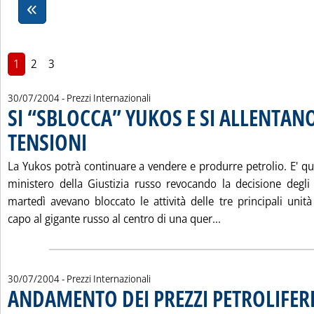
1
2
3
30/07/2004
- Prezzi Internazionali
SI “SBLOCCA” YUKOS E SI ALLENTANO
TENSIONI
. Pubblicata venerdì 30 luglio 2004 alle 15.31.
La Yukos potrà continuare a vendere e produrre petrolio. E' qu
ministero della Giustizia russo revocando la decisione degli u
martedì avevano bloccato le attività delle tre principali unit
Leggi tutta la no
capo al gigante russo al centro di una quer...
30/07/2004
- Prezzi Internazionali
ANDAMENTO DEI PREZZI PETROLIFERI