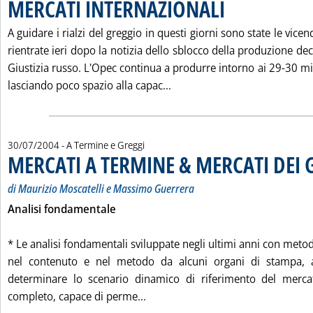
MERCATI INTERNAZIONALI
. Pubblicata venerdì 30 lug
A guidare i rialzi del greggio in questi giorni sono state le vice
rientrate ieri dopo la notizia dello sblocco della produzione dec
Giustizia russo. L'Opec continua a produrre intorno ai 29-30 mil
Leggi tutta la notizia: 'A
lasciando poco spazio alla capac...
30/07/2004
- A Termine e Greggi
MERCATI A TERMINE & MERCATI DEI 
di Maurizio Moscatelli e Massimo Guerrera
Analisi fondamentale
* Le analisi fondamentali sviluppate negli ultimi anni con meto
nel contenuto e nel metodo da alcuni organi di stampa, a
determinare lo scenario dinamico di riferimento del mercat
Leggi tutta la notizia: 'MERCAT
completo, capace di perme...