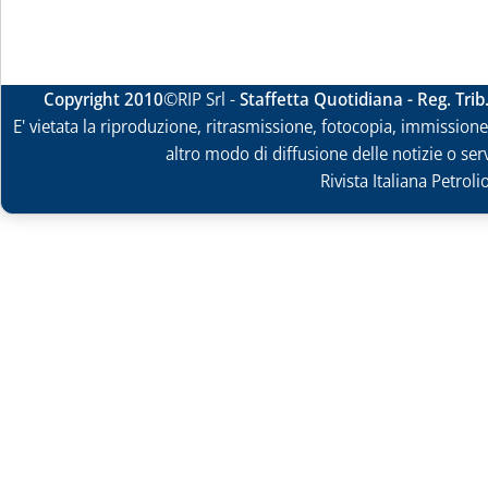
Copyright 2010
©RIP Srl -
Staffetta Quotidiana - Reg. Tri
E' vietata la riproduzione, ritrasmissione, fotocopia, immissione 
altro modo di diffusione delle notizie o ser
Rivista Italiana Petrol