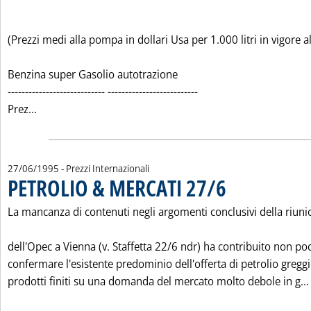
(Prezzi medi alla pompa in dollari Usa per 1.000 litri in vigore 
Benzina super Gasolio autotrazione
---------------------------- --------------------------
Leggi tutta la notizia: 'CARBURANTI E COMBUSTIBILI 
Prez...
27/06/1995
- Prezzi Internazionali
PETROLIO & MERCATI 27/6
. Pubblicata martedì 27 g
La mancanza di contenuti negli argomenti conclusivi della riun
dell'Opec a Vienna (v. Staffetta 22/6 ndr) ha contribuito non po
confermare l'esistente predominio dell'offerta di petrolio greggi
prodotti finiti su una domanda del mercato molto debole in g...