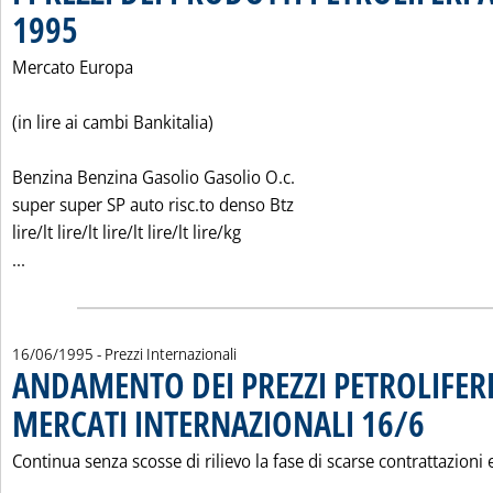
1995
. Pubblicata martedì 20 giugno 1995 alle 0.0.
Mercato Europa
(in lire ai cambi Bankitalia)
Benzina Benzina Gasolio Gasolio O.c.
super super SP auto risc.to denso Btz
lire/lt lire/lt lire/lt lire/lt lire/kg
Leggi tutta la notizia: 'I PREZZI DEI PRODOTTI PETROLIFER
...
16/06/1995
- Prezzi Internazionali
ANDAMENTO DEI PREZZI PETROLIFERI
MERCATI INTERNAZIONALI 16/6
. Pubblicata 
Continua senza scosse di rilievo la fase di scarse contrattazioni 