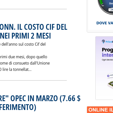
TONN. IL COSTO CIF DEL
EI PRIMI 2 MESI
. Pubblicata mercoledì 27 aprile 1994 alle 0.0.
 dell'anno sul costo Cif del
i primi due mesi, dopo quello
 come di consueto dall'Unione
Leggi tutta la notizia: 'PARI A 170.200 LI
 lire la tonnellat...
ERE" OPEC IN MARZO (7.66 $
IFERIMENTO)
. Pubblicata mercoledì 27 aprile 1994 alle 0.0.