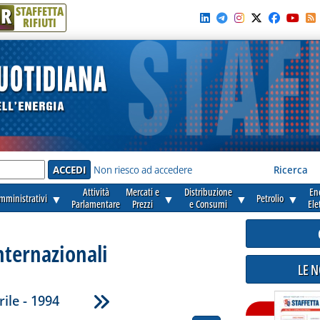
R
STAFFETTA
RIFIUTI
e'
Non riesco ad accedere
Ricerca
Attività
Mercati e
Distribuzione
En
amministrativi
▼
▼
▼
Petrolio
▼
Parlamentare
Prezzi
e Consumi
Ele
nternazionali
LE 
rile - 1994