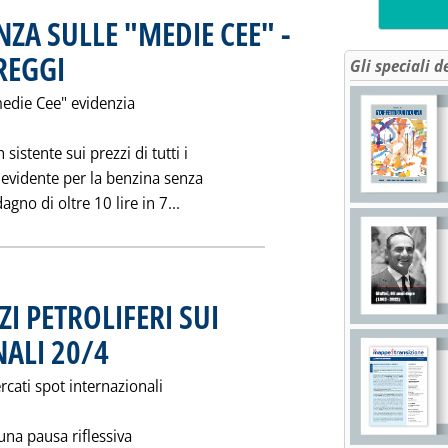
ZA SULLE "MEDIE CEE" -
REGGI
. Pubblicata giovedì 21 aprile 1994 alle 0.0.
Gli speciali d
medie Cee" evidenzia
istente sui prezzi di tutti i
evidente per la benzina senza
Leggi tutta la notizia: 'INVERSIONE
o di oltre 10 lire in 7...
I PETROLIFERI SUI
ALI 20/4
. Pubblicata mercoledì 20 aprile 1994 alle 0.0.
rcati spot internazionali
 una pausa riflessiva