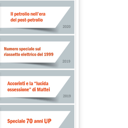
PREZZI PETROLIFERI SUI MERCATI INTERNAZIONALI 20/4'
EI GREGGI 19/4'