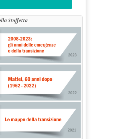
ella Staffetta
 DI TENDENZA SULLE "MEDIE CEE" - ANCORA IN SALITA I GREGGI'