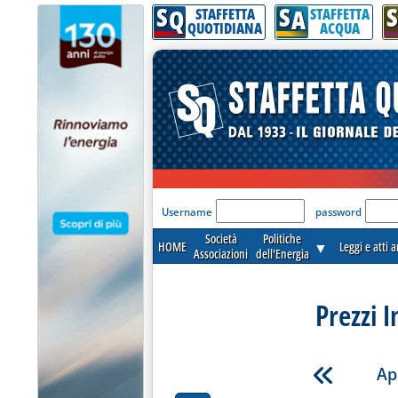
S
S
S
Q
A
STAFFETTA
STAFFETTA
QUOTIDIANA
ACQUA
'Modulo Login per acceder
Username
password
Società
Politiche
HOME
▼
Leggi e atti 
Associazioni
dell'Energia
Prezzi I
Ap