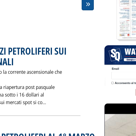
I PETROLIFERI SUI
NALI
. Pubblicata venerdì 29 aprile 1994 alle 0.0.
o la corrente ascensionale che
lla riapertura post pasquale
a sotto i 16 dollari al
Leggi tutta la notizia: 'ANDAMENTO DE
ui mercati spot si co...