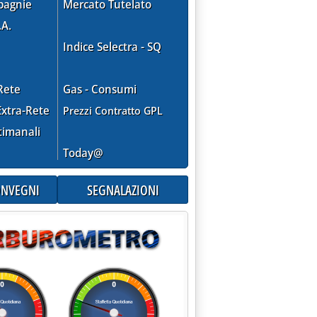
pagnie
Mercato Tutelato
.A.
Indice Selectra - SQ
Rete
Gas - Consumi
EGGI'
xtra-Rete
Prezzi Contratto GPL
timanali
Today@
CONVEGNI
SEGNALAZIONI
I PREZZI PETROLIFERI SUI MERCATI INTERNAZIONALI 27/4'