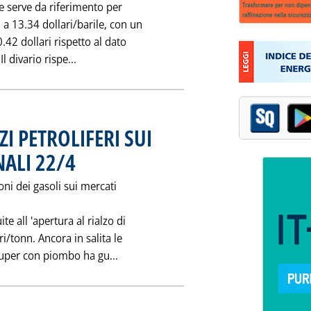
he serve da riferimento per
 a 13.34 dollari/barile, con un
.42 dollari rispetto al dato
Leggi tutta la notizia: 'A 13.34 $/B IL "PANI
l divario rispe...
I PETROLIFERI SUI
ALI 22/4
. Pubblicata venerdì 22 aprile 1994 alle 0.0.
oni dei gasoli sui mercati
te all 'apertura al rialzo di
/tonn. Ancora in salita le
Leggi tutta la notizia: 'ANDAMENTO 
 super con piombo ha gu...