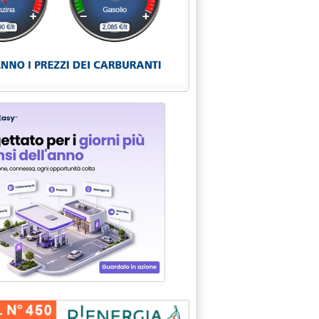
RE/TONN. IL COSTO CIF DEL GREGGIO IMPORTATO NEI PRIMI 2 MES