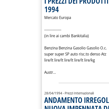
I PREZZI DEI PRODOTT
1994
. Pubblicata venerdì 29 aprile 1994 alle 0.0
Mercato Europa
--------------
(in lire ai cambi Bankitalia)
Benzina Benzina Gasolio Gasolio O.c.
super super SP auto risc.to denso Atz
lire/lt lire/lt lire/lt lire/lt lire/kg
Leggi tutta la notizia: 'I PR
Austr...
28/04/1994
- Prezzi Internazionali
ANDAMENTO IRREGOLA
NUOVA IMPENNATA DE