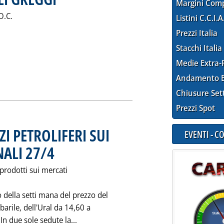
Margini Com
O.C.
Listini C.C.I.A
Prezzi Italia
Stacchi Italia
Medie Extra-
NTO IRREGOLARE DELLE "MEDIE UE" - NUOVA IMPENNATA DEI GR
Andamento E
Chiusure Set
Prezzi Spot
I PETROLIFERI SUI
EVENTI - 
ALI 27/4
. Pubblicata mercoledì 27 aprile 1994 alle 0.0.
prodotti sui mercati
 della setti mana del prezzo del
barile, dell'Ural da 14,60 a
Leggi tutta la notizia: 'ANDAMENTO DE
In due sole sedute la...