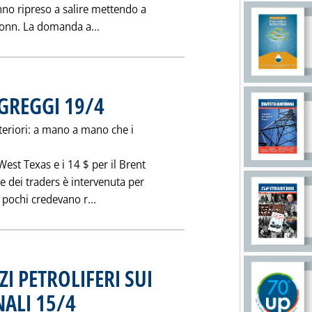
anno ripreso a salire mettendo a
Leggi tutta la notizia: 'ANDAMENTO DEI 
tonn. La domanda a...
 GREGGI 19/4
. Pubblicata martedì 19 aprile 1994 alle 0.0.
steriori: a mano a mano che i
West Texas e i 14 $ per il Brent
e dei traders è intervenuta per
Leggi tutta la notizia: 'IL MERCATO SPOT D
e pochi credevano r...
I PETROLIFERI SUI
ALI 15/4
. Pubblicata venerdì 15 aprile 1994 alle 0.0.