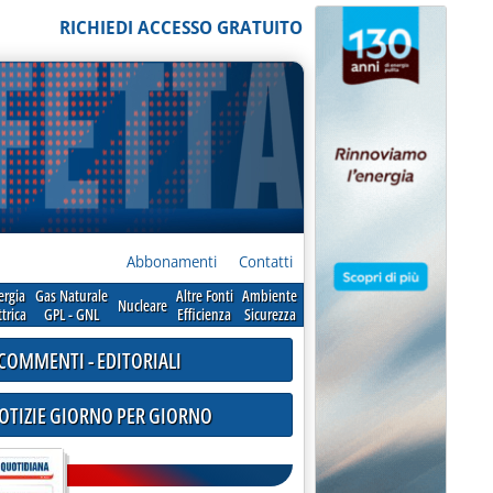
RICHIEDI ACCESSO GRATUITO
Abbonamenti
Contatti
ergia
Gas Naturale
Altre Fonti
Ambiente
Nucleare
ttrica
GPL - GNL
Efficienza
Sicurezza
COMMENTI - EDITORIALI
NOTIZIE GIORNO PER GIORNO