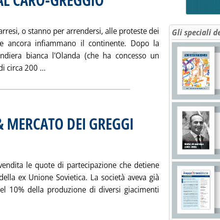
rresi, o stanno per arrendersi, alle proteste dei
Gli speciali d
he ancora infiammano il continente. Dopo la
andiera bianca l'Olanda (che ha concesso un
Leggi tutta la notizia: 'EUROPA SCONFITTA DAL
i circa 200 ...
& MERCATO DEI GREGGI
. Pubblicata venerdì 22 settembre 20
 vendita le quote di partecipazione che detiene
e della ex Unione Sovietica. La società aveva già
el 10% della produzione di diversi giacimenti
otizia: 'MERCATO A TERMINE & MERCATO DEI GREGGI'