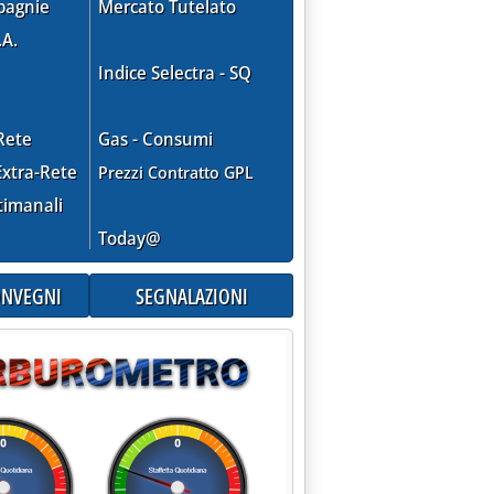
pagnie
Mercato Tutelato
.A.
Indice Selectra - SQ
Rete
Gas - Consumi
xtra-Rete
Prezzi Contratto GPL
LIO”'
timanali
Today@
CONVEGNI
SEGNALAZIONI
0 alle 9.53.