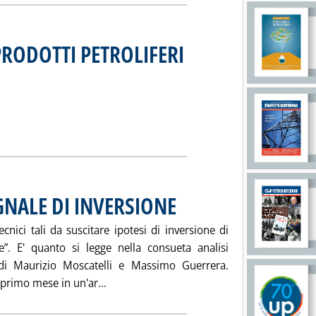
PRODOTTI PETROLIFERI
: Mercato petrolifero Ue
 venerdì 22 settembre 2000 alle 11.35.
SSE SUI PRODOTTI PETROLIFERI (dati luglio 2000)'
ia
NALE DI INVERSIONE
. Pubblicata venerdì 22 settembre 2000 al
ici tali da suscitare ipotesi di inversione di
”. E' quanto si legge nella consueta analisi
 di Maurizio Moscatelli e Massimo Guerrera.
Leggi tutta la notizia: 'GREGGIO: NESSU
 primo mese in un'ar...