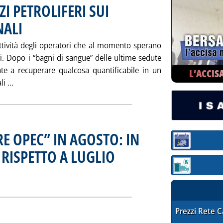
I PETROLIFERI SUI
NALI
. Pubblicata venerdì 29 settembre 2000 alle 10.56.
'attività degli operatori che al momento sperano
i. Dopo i “bagni di sangue” delle ultime sedute
ate a recuperare qualcosa quantificabile in un
L’ACCIS
Leggi tutta la notizia: 'ANDAMENTO DEI PREZZI PETROLI
i ...
ERE OPEC” IN AGOSTO: IN
Sezione:
 RISPETTO A LUGLIO
. Pubblicata venerdì 29 settembre 2000 alle 1
Sezione: quotaz
B IL “PANIERE OPEC” IN AGOSTO: IN AUMENTO DI 0,36 $/B RISPET
ia
STAFFETTA PRE
Prezzi Rete 