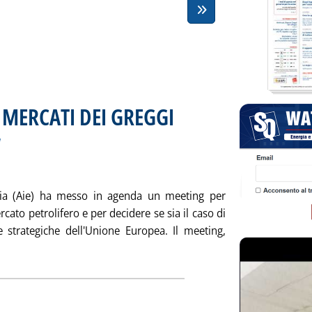
 MERCATI DEI GREGGI
. Sottotitolo: di Maurizio Moscatelli e M
. Pubblicata venerdì 29 settembre 2000 al
a
rgia (Aie) ha messo in agenda un meeting per
cato petrolifero e per decidere se sia il caso di
ve strategiche dell'Unione Europea. Il meeting,
 notizia: 'MERCATI A TERMINE & MERCATI DEI GREGGI'