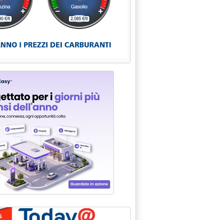
 VERTICE PRODI-COMPAGNIE UE . AL CENTRO SCORTE, PREZZI E