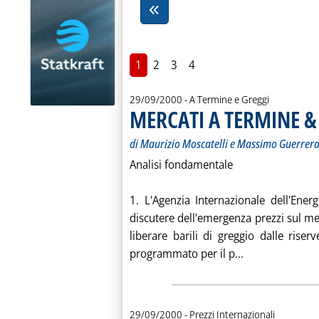
1
2
3
4
29/09/2000
- A Termine e Greggi
MERCATI A TERMINE &
di Maurizio Moscatelli e Massimo Guerrer
Analisi fondamentale
1. L'Agenzia Internazionale dell'Ene
discutere dell'emergenza prezzi sul mer
liberare barili di greggio dalle riser
Leggi tutta la
programmato per il p...
29/09/2000
- Prezzi Internazionali