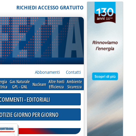
RICHIEDI ACCESSO GRATUITO
Abbonamenti
Contatti
ergia
Gas Naturale
Altre Fonti
Ambiente
Nucleare
ttrica
GPL - GNL
Efficienza
Sicurezza
COMMENTI - EDITORIALI
NOTIZIE GIORNO PER GIORNO