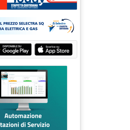
 SCORTE USA . PRIME REAZIONI POSITIVE DEI MERCATI'
.