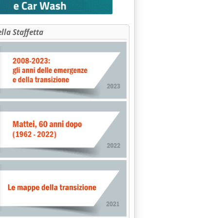
ella Staffetta
 CARO-GREGGIO'
00 alle 11.51.