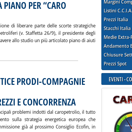
Margini Com
A PIANO PER “CARO
Listini C.C.I.A
embre 2000 alle 9.59.
Prezzi Italia
ione di liberare parte delle scorte strategiche
Stacchi Italia
troliferi (v. Staffetta 26/9), il presidente degli
Medie Extra-
i avere allo studio un più articolato piano di aiuti
Andamento E
utta la notizia: 'CLINTON (USA) LANCIA PIANO PER “CARO GASO
Chiusure Set
Prezzi Spot
RTICE PRODI-COMPAGNIE
EVENTI - 
REZZI E CONCORRENZA
. Pubblicata mercoledì 27 settembre 200
pali problemi indotti dal caropetrolio, il tutto
ento sulla strategia energetica europea che
missione già al prossimo Consiglio Ecofin, in