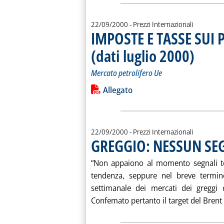
22/09/2000
- Prezzi Internazionali
IMPOSTE E TASSE SUI 
(dati luglio 2000)
. Sottotitolo
. Pubblicata
Mercato petrolifero Ue
Leggi tutta la notizia: 'IMPOSTE E TA
Lista allegati PDF alla notiz
Allegato
22/09/2000
- Prezzi Internazionali
GREGGIO: NESSUN SEG
“Non appaiono al momento segnali tecn
tendenza, seppure nel breve termine
settimanale dei mercati dei greggi
Confemato pertanto il target del Brent