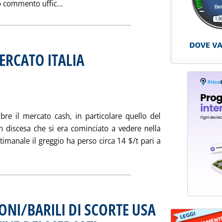
Leggi tutta la notizia: '“CAROPETROLIO”:
 commento uffic...
ERCATO ITALIA
. Sottotitolo: di G. Massimo Patrignani
. Pubblicata mercoledì 27 settembre 2000 alle 9.42.
re il mercato cash, in particolare quello del
in discesa che si era cominciato a vedere nella
imanale il greggio ha perso circa 14 $/t pari a
tta la notizia: 'MERCATO ESTERO & MERCATO ITALIA'
ONI/BARILI DI SCORTE USA