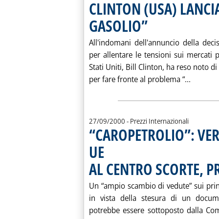
CLINTON (USA) LANCI
GASOLIO”
. Pubblicata mercoledì 27 sett
All'indomani dell'annuncio della decis
per allentare le tensioni sui mercati pe
Stati Uniti, Bill Clinton, ha reso noto d
Leggi t
per fare fronte al problema “...
27/09/2000
- Prezzi Internazionali
“CAROPETROLIO”: VE
UE
AL CENTRO SCORTE, P
Un “ampio scambio di vedute” sui princi
in vista della stesura di un docum
potrebbe essere sottoposto dalla Com