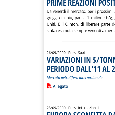
PRIME REAZIONI POSIT
Da venerdì il mercato, per i prossimi 3
greggio in più, pari a 1 milione b/g, 
Uniti, Bill Clinton, di liberare parte 
stata resa nota sempre venerdì a merc.
26/09/2000
- Prezzi Spot
VARIAZIONI IN $/TONN
PERIODO DALL'11 AL 
Mercato petrolifero internazionale
Leggi tutta la notizia: 'VARIAZIONI
Lista allegati PDF alla notiz
Allegato
23/09/2000
- Prezzi Internazionali
EUROPA SCONFITTA D