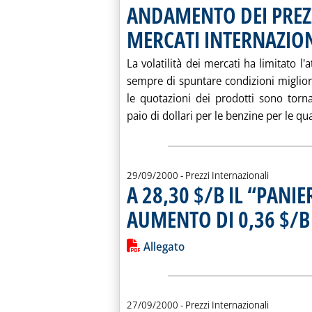
ANDAMENTO DEI PREZZ
MERCATI INTERNAZIO
La volatilità dei mercati ha limitato l
sempre di spuntare condizioni miglior
le quotazioni dei prodotti sono torn
paio di dollari per le benzine per le qual
29/09/2000
- Prezzi Internazionali
A 28,30 $/B IL “PANI
AUMENTO DI 0,36 $/B
Leggi tutta la notizia: 'A 28,30 $/
Lista allegati PDF alla notiz
Allegato
27/09/2000
- Prezzi Internazionali