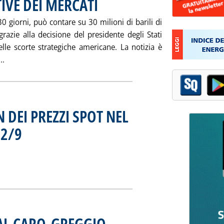
IVE DEI MERCATI
. Pubblicata martedì 26 settembre 2000 alle 16.24.
0 giorni, può contare su 30 milioni di barili di
grazie alla decisione del presidente degli Stati
delle scorte strategiche americane. La notizia è
Leggi tutta la notizia: 'SUL MERCATO 30 MILIONI/BARILI DI
..
 DEI PREZZI SPOT NEL
22/9
. Sottotitolo: Mercato petrolifero internazionale
. Pubblicata martedì 26 settembre 2000 alle 11.55.
 IN $/TONN DEI PREZZI SPOT NEL PERIODO DALL'11 AL 22/9'
ia
AL CARO-GREGGIO
. Sottotitolo: Manca ancora una politica comune
. Pubblicata sabato 23 settembre 2000 alle 12.36