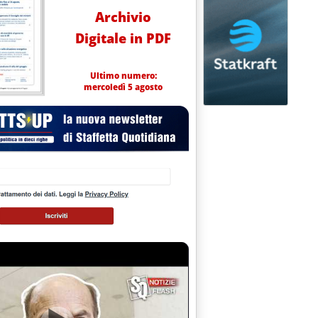
Archivio
Digitale in PDF
Ultimo numero:
mercoledì 5 agosto
assimo Guerrera
le 17.19.