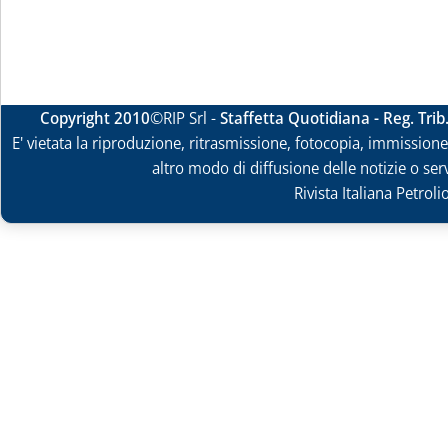
Copyright 2010
©RIP Srl -
Staffetta Quotidiana - Reg. Tri
E' vietata la riproduzione, ritrasmissione, fotocopia, immissione 
altro modo di diffusione delle notizie o ser
Rivista Italiana Petrol