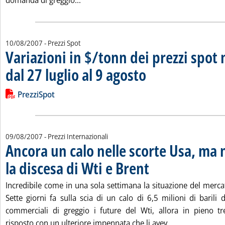
domanda di greggio...
10/08/2007
- Prezzi Spot
Variazioni in $/tonn dei prezzi spot 
dal 27 luglio al 9 agosto
. Pubblicata venerdì 10 agosto 20
Leggi tutta la notizia: 'Variazioni in $/tonn dei prezzi spot nel
Lista allegati PDF alla notizia
PrezziSpot
09/08/2007
- Prezzi Internazionali
Ancora un calo nelle scorte Usa, ma 
la discesa di Wti e Brent
. Pubblicata giovedì 09 agosto 2
Incredibile come in una sola settimana la situazione del merca
Sette giorni fa sulla scia di un calo di 6,5 milioni di barili
commerciali di greggio i future del Wti, allora in pieno tr
Leggi tutta la 
risposto con un ulteriore impennata che li avev...