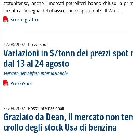
statunitense, anche i mercati petroliferi hanno chiuso la pri
Leggi
iniziata all'insegna del ribasso, con cospicui rialzi. Il Wti a...
Lista allegati PDF alla notizia
Scorte grafico
27/08/2007
- Prezzi Spot
Variazioni in $/tonn dei prezzi spot 
dal 13 al 24 agosto
. Sottotitolo: Mercato petrolifero internaziona
. Pubblicata lunedì 27 agosto 2007 alle 15.38
Mercato petrolifero internazionale
Leggi tutta la notizia: 'Variazioni in $/tonn dei prezzi spot ne
Lista allegati PDF alla notizia
PrezziSpot
24/08/2007
- Prezzi Internazionali
Graziato da Dean, il mercato non te
crollo degli stock Usa di benzina
. Sottotitol
. Pubblicat