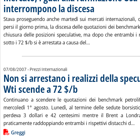
interrompono la discesa
. Pubblicata mercoledì 08 agos
Stava proseguendo anche martedì sui mercati internazionali, do
persi il giorno prima, la discesa delle quotazioni dei benchmark 
chiusura delle posizioni speculative, ma dopo che entrambi i r
Leggi tutta la notizia:
sotto i 72 $/b si è arrestata a causa del...
07/08/2007
- Prezzi Internazionali
Non si arrestano i realizzi della specu
Wti scende a 72 $/b
. Pubblicata martedì 07 agosto 2007 alle 
Continuano a scendere le quotazioni dei benchmark petrolif
mercoledì 1° agosto. Lunedì, al termine delle sedute borsisti
perdeva 3 dollari e 42 centesimi mentre il Brent a Londr
Le
praticamente raddoppiando entrambi i rispettivi distacchi d...
Lista allegati PDF alla notizia
Greggi