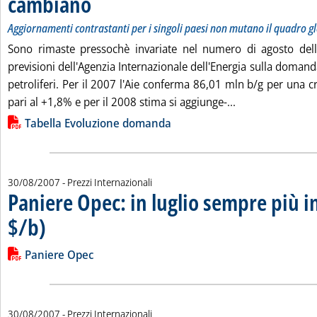
cambiano
Aggiornamenti contrastanti per i singoli paesi non mutano il quadro g
Sono rimaste pressochè invariate nel numero di agosto dell
previsioni dell'Agenzia Internazionale dell'Energia sulla doman
petroliferi. Per il 2007 l'Aie conferma 86,01 mln b/g per una c
Leggi tutta la n
pari al +1,8% e per il 2008 stima si aggiunge-...
Lista allegati PDF alla notizia
Tabella Evoluzione domanda
30/08/2007
- Prezzi Internazionali
Paniere Opec: in luglio sempre più in
$/b)
. Pubblicata giovedì 30 agosto 2007 alle 16.12.
Leggi tutta la notizia: 'Paniere Opec: in luglio sempre più in a
Lista allegati PDF alla notizia
Paniere Opec
30/08/2007
- Prezzi Internazionali