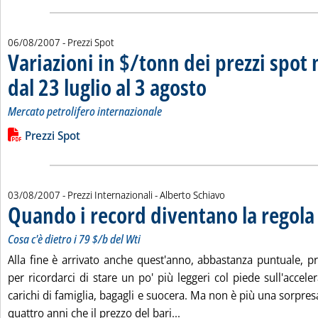
06/08/2007
- Prezzi Spot
Variazioni in $/tonn dei prezzi spot 
dal 23 luglio al 3 agosto
. Sottotitolo: Mercato petrolifero
. Pubblicata lunedì 06 agosto 200
Mercato petrolifero internazionale
Leggi tutta la notizia: 'Variazioni in $/tonn dei prezzi spot nel
Lista allegati PDF alla notizia
Prezzi Spot
di:
03/08/2007
- Prezzi Internazionali -
Alberto Schiavo
Quando i record diventano la regola
.
.
Cosa c'è dietro i 79 $/b del Wti
Alla fine è arrivato anche quest'anno, abbastanza puntuale, pr
per ricordarci di stare un po' più leggeri col piede sull'acceler
carichi di famiglia, bagagli e suocera. Ma non è più una sorpresa
Leggi tutta la notizia: 'Qu
quattro anni che il prezzo del bari...