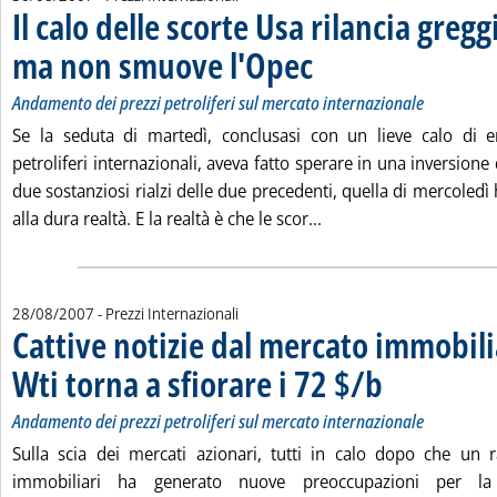
Il calo delle scorte Usa rilancia gregg
ma non smuove l'Opec
. Sottotitolo: Andamento dei prezzi 
. Pubblicata giovedì 30 agosto 2007
Andamento dei prezzi petroliferi sul mercato internazionale
Se la seduta di martedì, conclusasi con un lieve calo di 
petroliferi internazionali, aveva fatto sperare in una inversione
due sostanziosi rialzi delle due precedenti, quella di mercoledì 
Leggi tutta la notizia:
alla dura realtà. E la realtà è che le scor...
28/08/2007
- Prezzi Internazionali
Cattive notizie dal mercato immobilia
Wti torna a sfiorare i 72 $/b
. Sottotitolo: Andamen
. Pubblicata martedì 
Andamento dei prezzi petroliferi sul mercato internazionale
Sulla scia dei mercati azionari, tutti in calo dopo che un 
immobiliari ha generato nuove preoccupazioni per la