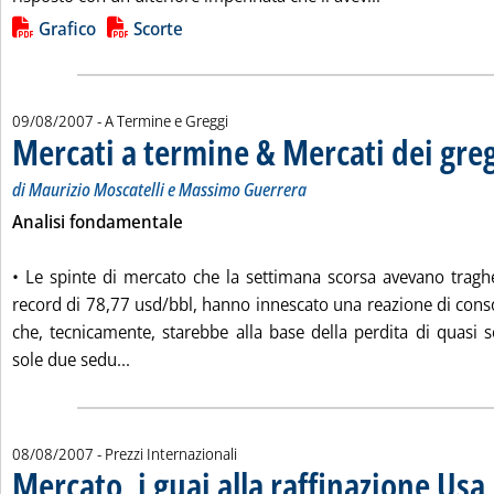
Lista allegati PDF alla notizia
Grafico
Scorte
09/08/2007
- A Termine e Greggi
Mercati a termine & Mercati dei gre
di Maurizio Moscatelli e Massimo Guerrera
Analisi fondamentale
• Le spinte di mercato che la settimana scorsa avevano traghe
record di 78,77 usd/bbl, hanno innescato una reazione di conso
che, tecnicamente, starebbe alla base della perdita di quasi se
Leggi tutta la notizia: 'Mercati a termine & Mer
sole due sedu...
08/08/2007
- Prezzi Internazionali
Mercato, i guai alla raffinazione Usa