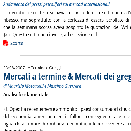
Andamento dei prezzi petroliferi sui mercati internazionali
Il mercato petrolifero si avvia a concludere la settimana all
ribasso, ma soprattutto con la certezza di essersi scrollato d
che la settimana scorsa aveva sospinto le quotazioni del Wti 
Leggi tutta la 
$/b. Questa settimana invece, ad eccezione di l...
Lista allegati PDF alla notizia
Scorte
23/08/2007
- A Termine e Greggi
Mercati a termine & Mercati dei gre
di Maurizio Moscatelli e Massimo Guerrera
Analisi fondamentale
• L'Opec ha recentemente ammonito i paesi consumatori che, 
dell'economia americana ed il fallout conseguente alle ripe
riguardo al timore di rimborso dei mutui, intende rivedere al ri
Leggi tutta la notizia: 'Mercati a termin