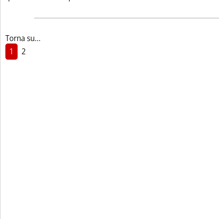
Torna su...
1
2