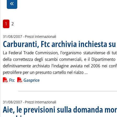
1
2
31/08/2007
- Prezzi Internazionali
Carburanti, Ftc archivia inchiesta s
La Federal Trade Commission, l'organismo statunitense di tu
della correttezza degli scambi commerciali, e il Dipartimento 
definitivamente archiviato l'indagine avviata nel 2006 nei con
Leggi tutta la n
petrolifere per un presunto cartello nel rialzo ...
Lista allegati PDF alla notizia
Ftc
Gasprice
31/08/2007
- Prezzi Internazionali
Aie, le previsioni sulla domanda mo
. Sottotitolo: Aggiornamenti contrastanti per i singoli paesi non mu
. Pubblicata venerdì 31 agosto 2007 alle 15.9.