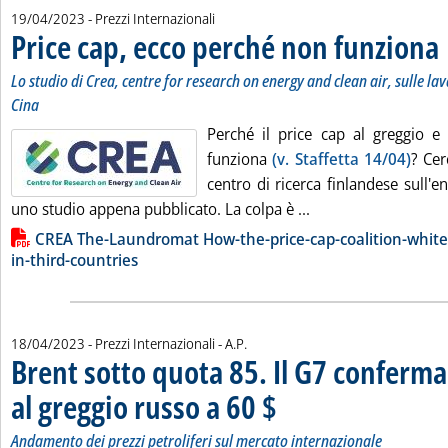
19/04/2023
- Prezzi Internazionali
Price cap, ecco perché non funziona
. 
. 
Lo studio di Crea, centre for research on energy and clean air, sulle lav
Cina
Perché il price cap al greggio e 
funziona
(v. Staffetta 14/04)
? Cer
centro di ricerca finlandese sull'ene
Leggi tutta la notiz
uno studio appena pubblicato. La colpa è ...
Lista allegati PDF alla notizia
CREA The-Laundromat How-the-price-cap-coalition-white
in-third-countries
di:
18/04/2023
- Prezzi Internazionali -
A.P.
Brent sotto quota 85. Il G7 conferma 
al greggio russo a 60 $
. Sottotitolo: Andamento dei prezzi p
. Pubblicata martedì 18 aprile 2023 
Andamento dei prezzi petroliferi sul mercato internazionale