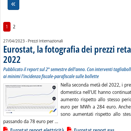
1
2
27/04/2023
- Prezzi Internazionali
Eurostat, la fotografia dei prezzi reta
2022
. Sottotitolo: Pubblicato il report sul 2° semestre dell'anno. Con interventi tagli
. Pubblicata giovedì 27 aprile 2023 alle 17.25.
Pubblicato il report sul 2° semestre dell'anno. Con interventi tagliabol
ai minimi l'incidenza fiscale-parafiscale sulle bollette
Nella seconda metà del 2022, i prezz
domestica nell'UE hanno continuat
aumento rispetto allo stesso per
euro per MWh a 284 euro. Anche 
sono aumentati rispetto allo ste
Leggi tutta la notizia: 'Eurostat, la
passando da 78 euro per ...
Lista allegati PDF alla notizia
Eurostat report elettricità
Eurostat report gas