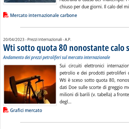
chiuso per due giorni. Il calo del min
Lista allegati PDF alla notizia
Mercato internazionale carbone
di:
20/04/2023
- Prezzi Internazionali -
A.P.
Wti sotto quota 80 nonostante calo s
Andamento dei prezzi petroliferi sul mercato internazionale
Sui circuiti elettronici internazi
petrolio e dei prodotti petroliferi 
Wti è sceso sotto quota 80, nonost
dati Doe sulle scorte di greggio m
milioni di barili (v. tabella) a front
Leggi tutta la notizia: 'Wti
degl...
Lista allegati PDF alla notizia
Grafici mercato