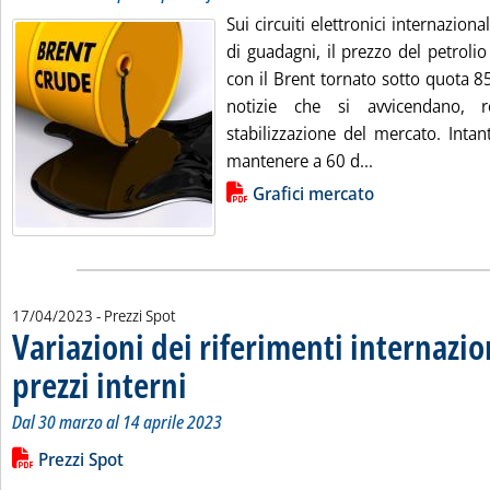
Sui circuiti elettronici internazion
di guadagni, il prezzo del petroli
con il Brent tornato sotto quota 85
notizie che si avvicendano, r
stabilizzazione del mercato. Intan
Leggi tutta la 
mantenere a 60 d...
Lista allegati PDF alla notizia
Grafici mercato
17/04/2023
- Prezzi Spot
Variazioni dei riferimenti internazio
prezzi interni
. Sottotitolo: Dal 30 marzo al 14 aprile 2023
. Pubblicata lunedì 17 aprile 2023 alle 11.29.
Dal 30 marzo al 14 aprile 2023
Leggi tutta la notizia: 'Variazioni dei riferimenti internazional
Lista allegati PDF alla notizia
Prezzi Spot