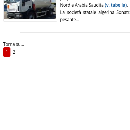
Nord e Arabia Saudita
(v. tabella)
.
La società statale algerina Sonatr
Leggi tutta la notizia: 'G
pesante...
Torna su...
1
2