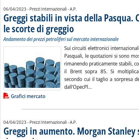
di:
06/04/2023
- Prezzi Internazionali -
A.P.
Greggi stabili in vista della Pasqua. 
le scorte di greggio
. Sottotitolo: Andamento dei prezzi petrolife
. Pubblicata giovedì 06 aprile 2023 alle 14.1
Andamento dei prezzi petroliferi sul mercato internazionale
Sui circuiti elettronici internazionali
Pasquali, le quotazioni si sono m
rimanendo praticamente stabili, co
il Brent sopra 85. Si moltiplica
secondo cui il taglio a sorpresa 
Leggi tutta la notizia
dall'OpecPl...
Lista allegati PDF alla notizia
Grafici mercato
di:
04/04/2023
- Prezzi Internazionali -
A.P.
Greggi in aumento. Morgan Stanley s
. Sottotitolo: Andamento dei prezzi petroliferi sul mercato internazio
. Pubblicata martedì 04 aprile 2023 alle 14.48.