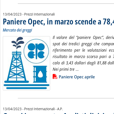
13/04/2023
- Prezzi Internazionali
Paniere Opec, in marzo scende a 78,
Mercato dei greggi
Il valore del “paniere Opec”, deri
spot dei tredici greggi che comp
riferimento per le valutazioni ec
risultato in marzo scorso pari a 7
calo di 3,43 dollari dagli 81,88 dol
Leggi tutta la noti
Nei primi tre
...
Lista allegati PDF alla notizia
Paniere Opec aprile
di:
13/04/2023
- Prezzi Internazionali -
A.P.