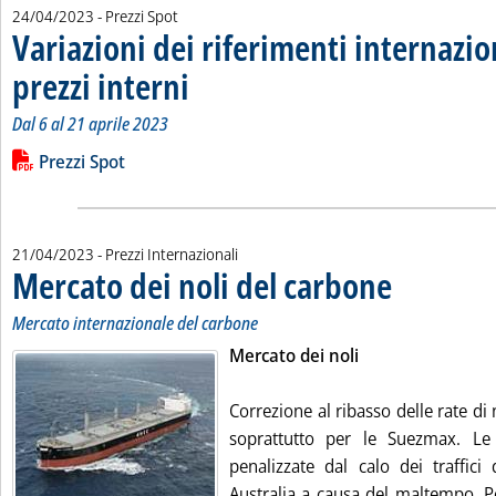
24/04/2023
- Prezzi Spot
Variazioni dei riferimenti internazio
prezzi interni
. Sottotitolo: Dal 6 al 21 aprile 2023
. Pubblicata lunedì 24 aprile 2023 alle 11.14.
Dal 6 al 21 aprile 2023
Leggi tutta la notizia: 'Variazioni dei riferimenti internazional
Lista allegati PDF alla notizia
Prezzi Spot
21/04/2023
- Prezzi Internazionali
Mercato dei noli del carbone
. Sottotitolo: Merca
. Pubblicata venerdì
Mercato internazionale del carbone
Mercato dei noli
Correzione al ribasso delle rate di n
soprattutto per le Suezmax. Le
penalizzate dal calo dei traffici
Australia a causa del maltempo. P