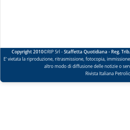
Copyright 2010
©RIP Srl -
Staffetta Quotidiana - Reg. Tri
E' vietata la riproduzione, ritrasmissione, fotocopia, immissione 
altro modo di diffusione delle notizie o ser
Rivista Italiana Petrol