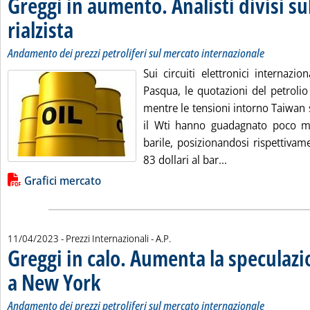
Greggi in aumento. Analisti divisi su
rialzista
. Sottotitolo: Andamento dei prezzi petroliferi sul mercato internazionale
. Pubblicata giovedì 13 aprile 2023 alle 13.17.
Andamento dei prezzi petroliferi sul mercato internazionale
Sui circuiti elettronici internazi
Pasqua, le quotazioni del petrolio
mentre le tensioni intorno Taiwan s
il Wti hanno guadagnato poco me
barile, posizionandosi rispettiva
Leggi tutta la not
83 dollari al bar...
Lista allegati PDF alla notizia
Grafici mercato
di:
11/04/2023
- Prezzi Internazionali -
A.P.
Greggi in calo. Aumenta la speculazio
a New York
. Sottotitolo: Andamento dei prezzi petroliferi sul mercato inter
. Pubblicata martedì 11 aprile 2023 alle 16.5.
Andamento dei prezzi petroliferi sul mercato internazionale