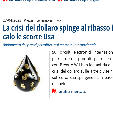
di:
27/04/2023
- Prezzi Internazionali -
A.P.
La crisi del dollaro spinge al ribasso i
calo le scorte Usa
. Sottotitolo: Andamento dei prezzi petroliferi su
. Pubblicata giovedì 27 aprile 2023 alle 14.13.
Andamento dei prezzi petroliferi sul mercato internazionale
Sui circuiti elettronici internazio
petrolio e dei prodotti petrolifer
con Brent e Wti ben lontani da qu
crisi del dollaro sulle altre divise 
sull'euro, stia spingendo al ribas
Leggi tutta la notizia: 'La
del petr...
Lista allegati PDF alla notizia
Grafici mercato