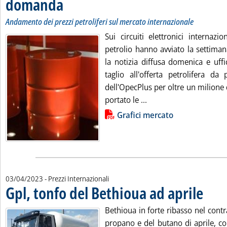
domanda
Andamento dei prezzi petroliferi sul mercato internazionale
Sui circuiti elettronici internazi
petrolio hanno avviato la settiman
la notizia diffusa domenica e uffi
taglio all'offerta petrolifera da
dell'OpecPlus per oltre un milione 
Leggi tutta la notizia
portato le ...
Lista allegati PDF alla notizia
Grafici mercato
03/04/2023
- Prezzi Internazionali
Gpl, tonfo del Bethioua ad aprile
. Pubblica
Bethioua in forte ribasso nel contr
propano e del butano di aprile, c